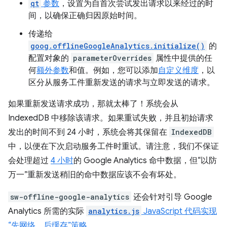
qt
参数
，设置为自首次尝试发出请求以来经过的时
间，以确保正确归因原始时间。
传递给
goog.offlineGoogleAnalytics.initialize()
的
配置对象的
parameterOverrides
属性中提供的任
何
额外参数
和值。例如，您可以添加
自定义维度
，以
区分从服务工件重新发送的请求与立即发送的请求。
如果重新发送请求成功，那就太棒了！系统会从
IndexedDB 中移除该请求。如果重试失败，并且初始请求
发出的时间不到 24 小时，系统会将其保留在
IndexedDB
中，以便在下次启动服务工件时重试。请注意，我们不保证
会处理超过
4 小时
的 Google Analytics 命中数据，但“以防
万一”重新发送稍旧的命中数据应该不会有坏处。
sw-offline-google-analytics
还会针对引导 Google
Analytics 所需的实际
analytics.js
JavaScript 代码
实现
“先网络，后缓存”策略
。