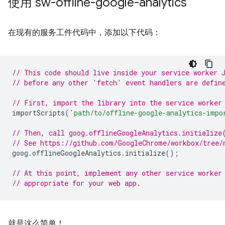
使用 sw-offline-google-analytics
在现有的服务工件代码中，添加以下代码：
// This code should live inside your service worker 
// before any other 'fetch' event handlers are defin
// First, import the library into the service worker
importScripts
(
'path/to/offline-google-analytics-impo
// Then, call goog.offlineGoogleAnalytics.initialize
// See https://github.com/GoogleChrome/workbox/tree/
goog
.
offlineGoogleAnalytics
.
initialize
();
// At this point, implement any other service worker
// appropriate for your web app.
就是这么简单！