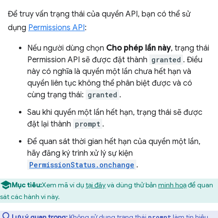
Để truy vấn trạng thái của quyền API, bạn có thể sử
dụng
Permissions API
:
Nếu người dùng chọn
Cho phép lần này
, trạng thái
Permission API sẽ được đặt thành
granted
. Điều
này có nghĩa là quyền một lần chưa hết hạn và
quyền liên tục không thể phân biệt được và có
cùng trạng thái:
granted
.
Sau khi quyền một lần hết hạn, trạng thái sẽ được
đặt lại thành
prompt
.
Để quan sát thời gian hết hạn của quyền một lần,
hãy đăng ký trình xử lý sự kiện
PermissionStatus.onchange
.
Mục tiêu:
Xem mã ví dụ
tại đây
và dùng thử bản
minh hoạ
để quan
sát các hành vi này.
Lưu ý quan trọng:
Không sử dụng trạng thái
làm tín hiệu
prompt