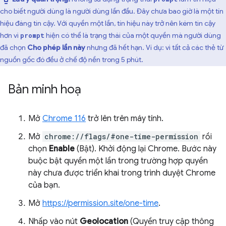
cho biết người dùng là người dùng lần đầu. Đây chưa bao giờ là một tín
hiệu đáng tin cậy. Với quyền một lần, tín hiệu này trở nên kém tin cậy
hơn vì
hiện có thể là trạng thái của một quyền mà người dùng
prompt
đã chọn
Cho phép lần này
nhưng đã hết hạn. Ví dụ: vì tất cả các thẻ từ
nguồn gốc đó đều ở chế độ nền trong 5 phút.
Bản minh hoạ
Mở
Chrome 116
trở lên trên máy tính.
Mở
chrome://flags/#one-time-permission
rồi
chọn
Enable
(Bật). Khởi động lại Chrome. Bước này
buộc bật quyền một lần trong trường hợp quyền
này chưa được triển khai trong trình duyệt Chrome
của bạn.
Mở
https://permission.site/one-time
.
Nhấp vào nút
Geolocation
(Quyền truy cập thông