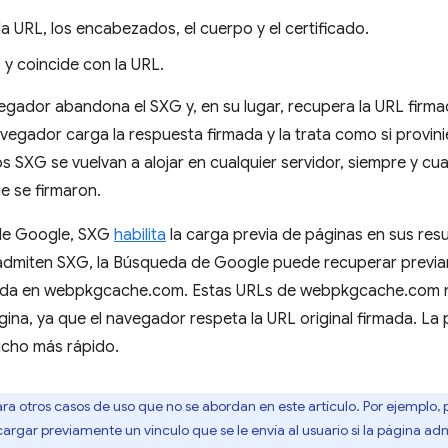
la URL, los encabezados, el cuerpo y el certificado.
o y coincide con la URL.
navegador abandona el SXG y, en su lugar, recupera la URL firmad
avegador carga la respuesta firmada y la trata como si provin
os SXG se vuelvan a alojar en cualquier servidor, siempre y c
 se firmaron.
 de Google, SXG
habilita
la carga previa de páginas en sus res
e admiten SXG, la Búsqueda de Google puede recuperar previ
jada en webpkgcache.com. Estas URLs de webpkgcache.com no 
ina, ya que el navegador respeta la URL original firmada. La
ucho más rápido.
a otros casos de uso que no se abordan en este artículo. Por ejemplo, pod
argar previamente un vínculo que se le envía al usuario si la página 