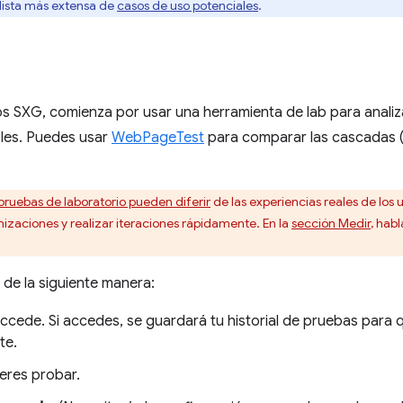
 lista más extensa de
casos de uso potenciales
.
los SXG, comienza por usar una herramienta de lab para analiza
les. Puedes usar
WebPageTest
para comparar las cascadas (y
 pruebas de laboratorio pueden diferir
de las experiencias reales de los 
izaciones y realizar iteraciones rápidamente. En la
sección Medir
, hab
de la siguiente manera:
ccede. Si accedes, se guardará tu historial de pruebas par
te.
ieres probar.