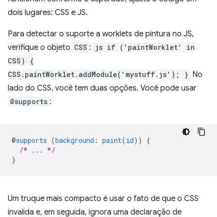
dois lugares: CSS e JS.
Para detectar o suporte a worklets de pintura no JS,
verifique o objeto
CSS
:
js if ('paintWorklet' in
CSS) {
CSS.paintWorklet.addModule('mystuff.js'); }
No
lado do CSS, você tem duas opções. Você pode usar
@supports
:
@
supports
(
background
:
paint
(
id
))
{
/* ... */
}
Um truque mais compacto é usar o fato de que o CSS
invalida e, em seguida, ignora uma declaração de