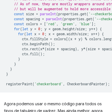
// As of now, they are mostly wrappers around st
// but will be augmented to hold more accessible
const
size
=
parseInt
(
properties
.
get
(
'--checkerb
const
spacing
=
parseInt
(
properties
.
get
(
'--check
const
colors
=
[
'red'
,
'green'
,
'blue'
];
for
(
let
y
=
0
;
y
 < 
geom
.
height
/
size
;
y
++
)
{
for
(
let
x
=
0
;
x
 < 
geom
.
width
/
size
;
x
++
)
{
ctx
.
fillStyle
=
colors
[(
x
+
y
)
%
colors
.
leng
ctx
.
beginPath
();
ctx
.
rect
(
x
*
(
size
+
spacing
),
y
*
(
size
+
spaci
ctx
.
fill
();
}
}
}
}
registerPaint
(
'checkerboard'
,
CheckerboardPainter
);
Agora podemos usar o mesmo código para todos os
tipos de tabuleiro de xadrez. Mas ainda melhor, agora