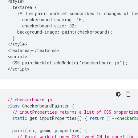
<style>

  textarea {

    /* The paint worklet subscribes to changes of the
    --checkerboard-spacing: 10;

    --checkerboard-size: 32;

    background-image: paint(checkerboard);

  }

</style>

<textarea></textarea>

<script>

  CSS.paintWorklet.addModule('checkerboard.js');

// checkerboard.js
class
CheckerboardPainter
{
// inputProperties returns a list of CSS propertie
static
get
inputProperties
()
{
return
[
'--checkerb
paint
(
ctx
,
geom
,
properties
)
{
// Paint worklet uses CSS Typed OM to model the 