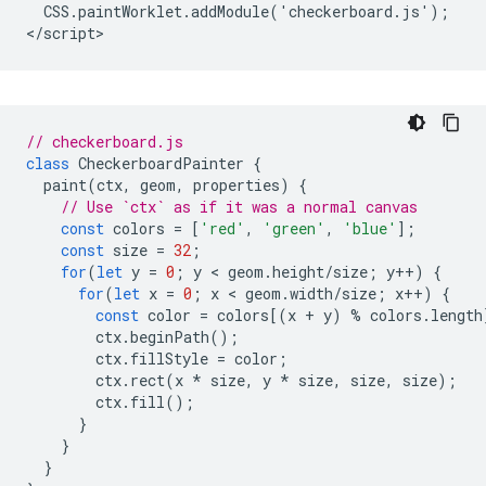
  CSS.paintWorklet.addModule('checkerboard.js');

// checkerboard.js
class
CheckerboardPainter
{
paint
(
ctx
,
geom
,
properties
)
{
// Use `ctx` as if it was a normal canvas
const
colors
=
[
'red'
,
'green'
,
'blue'
];
const
size
=
32
;
for
(
let
y
=
0
;
y
 < 
geom
.
height
/
size
;
y
++
)
{
for
(
let
x
=
0
;
x
 < 
geom
.
width
/
size
;
x
++
)
{
const
color
=
colors
[(
x
+
y
)
%
colors
.
length
ctx
.
beginPath
();
ctx
.
fillStyle
=
color
;
ctx
.
rect
(
x
*
size
,
y
*
size
,
size
,
size
);
ctx
.
fill
();
}
}
}