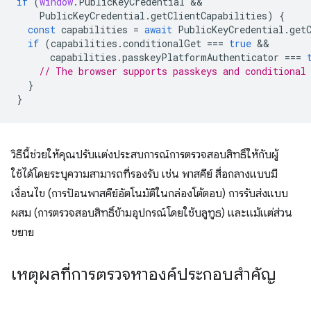
if
(
window
.
PublicKeyCredential
PublicKeyCredential
.
getClientCapabilities
)
{
const
capabilities
=
await
PublicKeyCredential
.
get
if
(
capabilities
.
conditionalGet
===
true
capabilities
.
passkeyPlatformAuthenticator
===
// The browser supports passkeys and conditional
}
}
วิธีนี้ช่วยให้คุณปรับแต่งประสบการณ์การตรวจสอบสิทธิ์ให้กับผู้
ใช้ได้โดยระบุความสามารถที่รองรับ เช่น พาสคีย์ สื่อกลางแบบมี
เงื่อนไข (การป้อนพาสคีย์อัตโนมัติในกล่องโต้ตอบ) การรับส่งแบบ
ผสม (การตรวจสอบสิทธิ์ข้ามอุปกรณ์โดยใช้บลูทูธ) และแม้แต่ส่วน
ขยาย
เหตุผลที่การตรวจหาองค์ประกอบสำคัญ