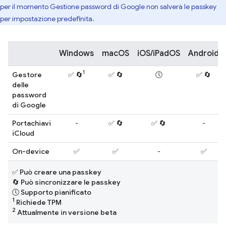
per il momento Gestione password di Google non salverà le passkey
per impostazione predefinita.
Windows
macOS
iOS/iPadOS
Android
1
Gestore
✅ 🔄
✅ 🔄
🕔
✅ 🔄
delle
password
di Google
Portachiavi
-
✅ 🔄
✅ 🔄
-
iCloud
On-device
✅
✅
-
✅
✅ Può creare una passkey
🔄 Può sincronizzare le passkey
🕔 Supporto pianificato
1
Richiede TPM
2
Attualmente in versione beta