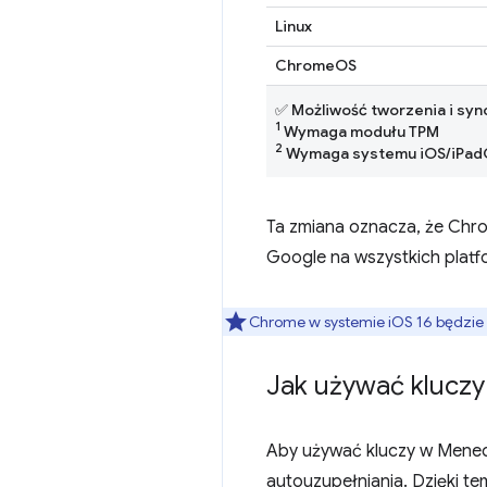
Linux
ChromeOS
✅ Możliwość tworzenia i syn
1
Wymaga modułu TPM
2
Wymaga systemu iOS/iPadOS
Ta zmiana oznacza, że Chr
Google na wszystkich platf
Chrome w systemie iOS 16 będzie
Jak używać kluczy
Aby używać kluczy w Mened
autouzupełniania. Dzięki 