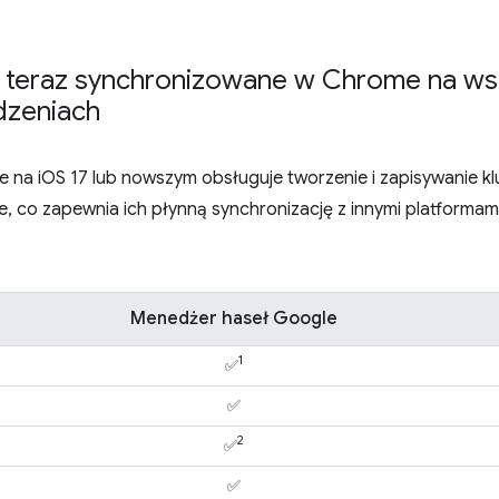
 teraz synchronizowane w Chrome na ws
dzeniach
ome na iOS 17 lub nowszym obsługuje tworzenie i zapisywanie 
 co zapewnia ich płynną synchronizację z innymi platforma
Menedżer haseł Google
1
✅
✅
2
✅
✅