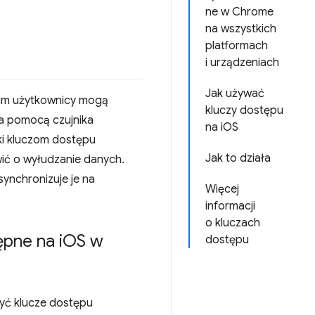
ne w Chrome
na wszystkich
platformach
i urządzeniach
Jak używać
 nim użytkownicy mogą
kluczy dostępu
za pomocą czujnika
na iOS
ki kluczom dostępu
Jak to działa
wić o wyłudzanie danych.
ynchronizuje je na
Więcej
informacji
o kluczach
pne na i
OS w
dostępu
yć klucze dostępu