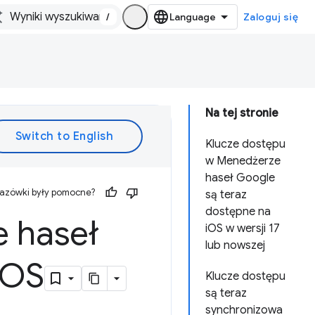
/
Zaloguj się
Na tej stronie
Klucze dostępu
w Menedżerze
haseł Google
kazówki były pomocne?
są teraz
dostępne na
 haseł
iOS w wersji 17
lub nowszej
OS
Klucze dostępu
są teraz
synchronizowa