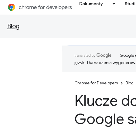
Dokumenty
Stud
Blog
Google u
język. Tłumaczenia wygenerowa
Chrome for Developers
Blog
Klucze d
Google są