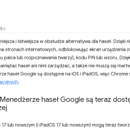
5 r.
iejsza i łatwiejsza w obsłudze alternatywa dla haseł. Dzięki
i na stronach internetowych, odblokowując ekran urządzenia 
u palca lub rozpoznawania twarzy), kodu PIN lub wzoru. Dzię
amiętać haseł ani nimi zarządzać, a także nie muszą się mart
e haseł Google są dostępne na iOS i iPadOS, więc Chrome s
acyjnych
.
Menedżerze haseł Google są teraz dostę
zej
 17 lub nowszym (i iPadOS 17 lub nowszym) mogą teraz tworz