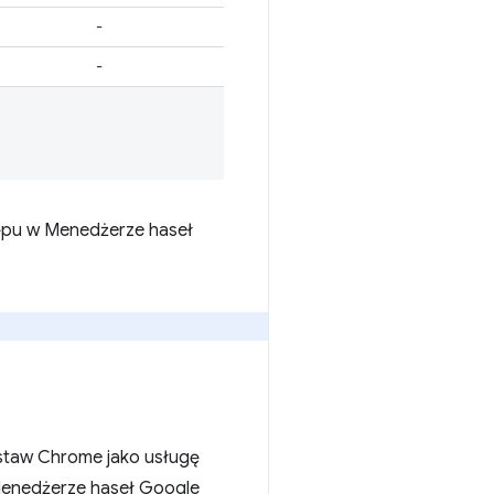
-
-
ępu w Menedżerze haseł
staw Chrome jako usługę
Menedżerze haseł Google