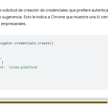
de solicitud de creación de credenciales que prefiere autenti
sugerencia. Esto le indica a Chrome que muestre una IU cent
 empresariales.
vigator
.
credentials
.
create
({
,
{
nt
:
'cross-platform'