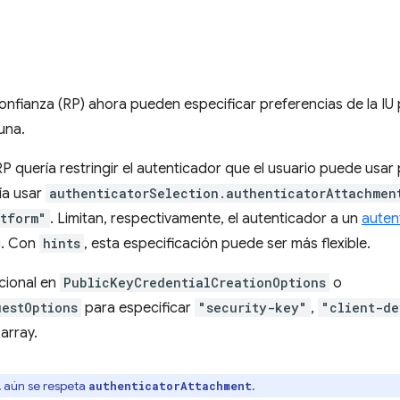
confianza (RP) ahora pueden especificar preferencias de la IU 
una.
 quería restringir el autenticador que el usuario puede usar 
ía usar
authenticatorSelection.authenticatorAttachmen
atform"
. Limitan, respectivamente, el autenticador a un
auten
g
. Con
hints
, esta especificación puede ser más flexible.
ional en
PublicKeyCredentialCreationOptions
o
uestOptions
para especificar
"security-key"
,
"client-de
array.
 aún se respeta
.
authenticatorAttachment