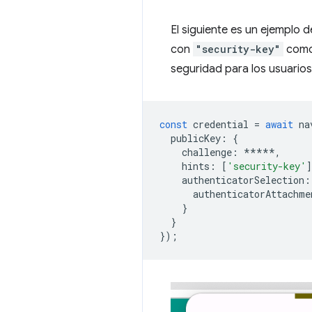
El siguiente es un ejemplo 
con
"security-key"
como 
seguridad para los usuarios
const
credential
=
await
na
publicKey
:
{
challenge
:
*****
,
hints
:
[
'security-key'
]
authenticatorSelection
:
authenticatorAttachme
}
}
});