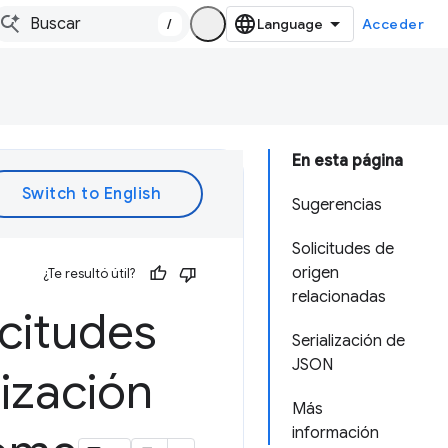
/
Acceder
En esta página
Sugerencias
Solicitudes de
origen
¿Te resultó útil?
relacionadas
icitudes
Serialización de
JSON
lización
Más
información