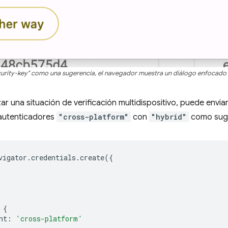
urity-key" como una sugerencia, el navegador muestra un diálogo enfocado e
r una situación de verificación multidispositivo, puede enviar
 autenticadores
"cross-platform"
con
"hybrid"
como suge
vigator
.
credentials
.
create
({
{
nt
:
'cross-platform'