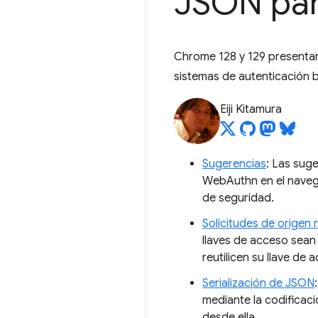
JSON pa
Chrome 128 y 129 presenta
sistemas de autenticación 
Eiji Kitamura
Sugerencias
: Las suge
WebAuthn en el navega
de seguridad.
Solicitudes de origen 
llaves de acceso sean 
reutilicen su llave de
Serialización de JSON
mediante la codificac
desde ella.