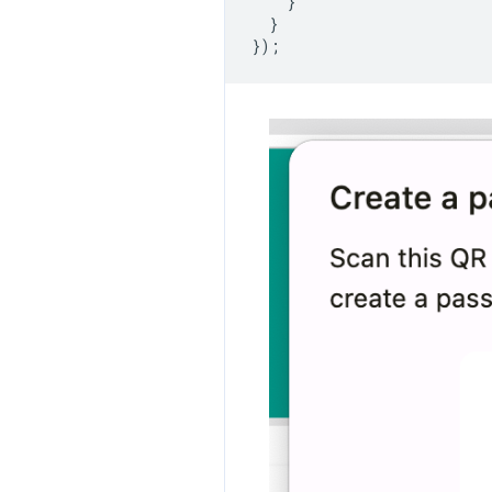
}
}
});