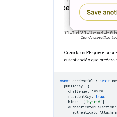
Cuando especificas "sec
Cuando un RP quiere prioriza
autenticación que prefiera
const
credential
=
await
na
publicKey
:
{
challenge
:
*****
,
residentKey
:
true
,
hints
:
[
'hybrid'
]
authenticatorSelection
:
authenticatorAttachme