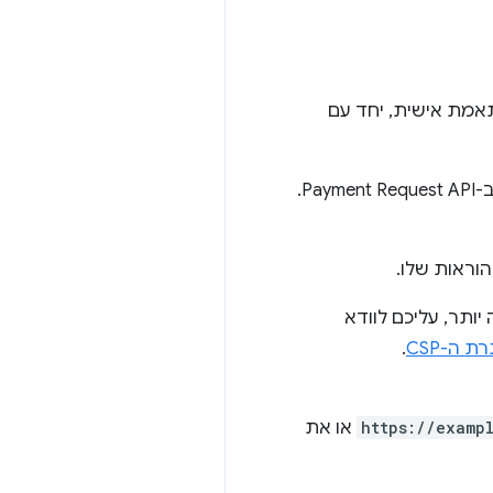
תאמת אישית, יחד עם
וגם ב-Payment Request API.
ב-CSP (Content-Security-Policy) להגנה טובה יותר, עליכם לוודא
 ה-CSP
.
https://examp
או את