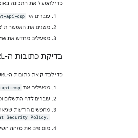
כדי להפעיל את התכונה באופן
עוברים אל
nt-api-csp
משנים את האפשרות 'מדיניות CSP ל-Web Payment API' מ-Default (ברירת מח
מפעילים מחדש את Chrome.
בדיקת כתובות ה-URL של הבקשות
כדי לבדוק את כתובות ה-URL של הבקשות שנשלחות מ-Payment Handler API:
מפעילים את
-api-csp
עוברים לדף התשלום ופותח
מחפשים הודעות שגיאה
nt Security Policy.
מוסיפים את מזהה השיטה ש