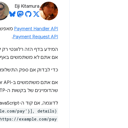
Eiji Kitamura
Payment Handler API
מאפשר 
.
Payment Request API
המידע בדף הזה רלוונטי רק
אם אתם לא משתמשים באף אח
כדי לבדוק אם ספק התשלומים שלכם משתמש ב-nt Handler API
שהדומיינים של בקשות ה-HTTP שנשלחות מהדפדפן מתווספים ל
לדוגמה, אם קוד ה-JavaScript קורא ל-
le.com/pay’}], details)
https://example.com/pay