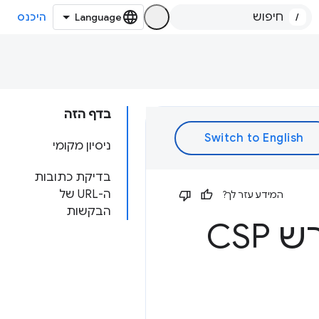
/
היכנס
בדף הזה
ניסיון מקומי
בדיקת כתובות
ה-URL של
המידע עזר לך?
הבקשות
ל-API של מטפל התשלומים נדרש CSP