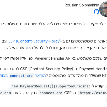
Rouslan Solomakhin
לספקים של שירותי תשלומים להציע לחנויות חוויית תשלום מו
 לאתרים שמשתמשים גם ב-
CSP (Content-Security-Policy)
ת מהן או רק באחת מהן, תוכלו לדלג על ההוראות האלה.
Payme, פנו אליו ופעלו לפי ההוראות שלו.
אם אתם משתמשים ב-Payment Handler API ו
הוראה
connect-src
בכותרת
new PaymentRequest([{supportedOrigins:
‘https://examp
, ה-CSP
connect-src
צריך לכלול את
le.com
: