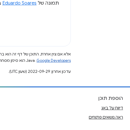
תמונה של
Eduardo Soares
ב
אלא אם צוין אחרת, התוכן של דף זה הוא ברי
Google Developers‏
.‏ Java הוא סימן מסחרי רשום של חברת Oracle ו/או של השותפים העצמאיים שלה.
עדכון אחרון: 2022-09-29 (שעון UTC).
הוספת תוכן
דיווח על באג
ראה נושאים פתוחים