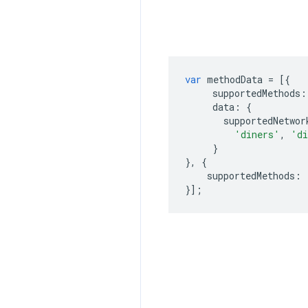
var
methodData
=
[{
supportedMethods
:
data
:
{
supportedNetwor
'diners'
,
'di
}
},
{
supportedMethods
:
}];