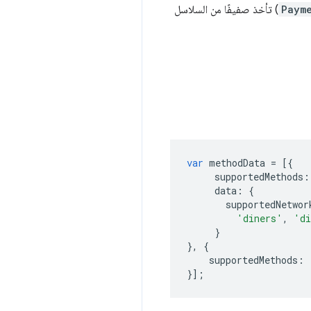
Paym
) تأخذ صفيفًا من السلاسل
var
methodData
=
[{
supportedMethods
:
data
:
{
supportedNetwor
'diners'
,
'di
}
},
{
supportedMethods
:
}];