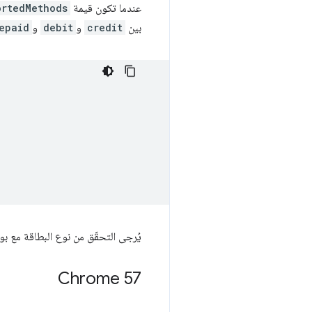
عندما تكون قيمة
ortedMethods
بين
credit
و
debit
و
epaid
يُرجى التحقّق من نوع البطاقة مع بوا
Chrome 57