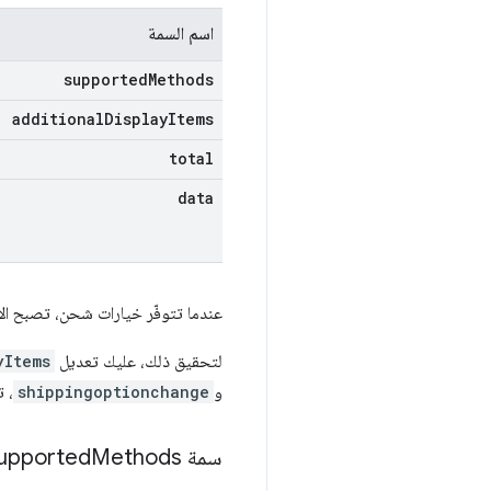
اسم السمة
supported
Methods
additional
Display
Items
total
data
عندما تتوفّر خيارات شحن، تصبح الأمو
لتحقيق ذلك، عليك تعديل
yItems
و
shippingoptionchange
، 
سمة supported
Methods تأخذ الآن سلسلة