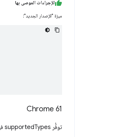
الإجراءات الموصى بها
ميزة "الإصدار الجديد":
Chrome 61
توفُّر supported
Types في البطاقة الأساسية