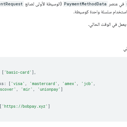
في عنصر
PaymentMethodData
(الوسيطة الأولى لصانع
entRequest
ن استخدام سلسلة واحدة كوسيطة.
يعمل في الوقت الحالي.
لي
[
'basic-card'
],
ks
:
[
'visa'
,
'mastercard'
,
'amex'
,
'jcb'
,
scover'
,
'mir'
,
'unionpay'
]
[
'https://bobpay.xyz'
]