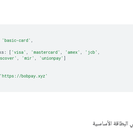
'basic-card'
,
ks
:
[
'visa'
,
'mastercard'
,
'amex'
,
'jcb'
,
scover'
,
'mir'
,
'unionpay'
]
'https://bobpay.xyz'