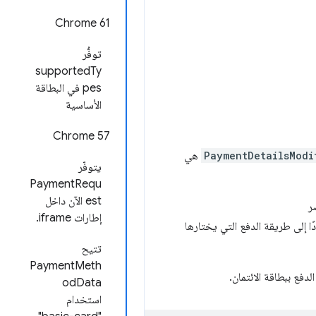
Chrome 61
توفُّر
supportedTy
pes في البطاقة
الأساسية
Chrome 57
PaymentDetailsModi
هي
يتوفّر
PaymentRequ
est الآن داخل
ر
إطارات iframe.
 إلى طريقة الدفع التي يختارها
تتيح
PaymentMeth
odData
استخدام