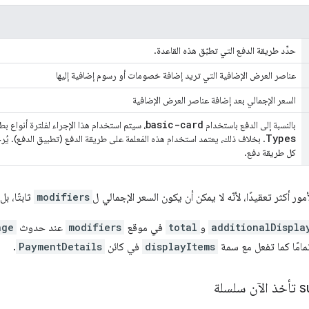
حدِّد طريقة الدفع التي تطبّق هذه القاعدة.
عناصر العرض الإضافية التي تريد إضافة خصومات أو رسوم إضافية إليها
السعر الإجمالي بعد إضافة عناصر العرض الإضافية
basic-card
بالنسبة إلى الدفع باستخدام
، سيتم استخدام هذا الإجراء لفلترة أنواع بط
Types
. بخلاف ذلك، يعتمد استخدام هذه المَعلمة على طريقة الدفع (تطبيق الدفع). يُر
كل طريقة دفع.
ر أكثر تعقيدًا، لأنّه لا يمكن أن يكون السعر الإجمالي ل
modifiers
ثابتًا، ب
additionalDispla
و
total
في موقع
modifiers
عند حدوث
nge
تمامًا كما تفعل مع سمة
displayItems
في كائن
PaymentDetails
.