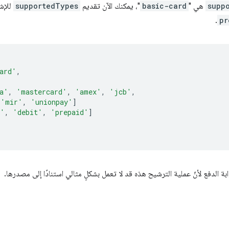
supp
هي "
basic-card
"، يمكنك الآن تقديم
supportedTypes
للإشا
.
pr
ard'
,
a'
,
'mastercard'
,
'amex'
,
'jcb'
,
'mir'
,
'unionpay'
]
t'
,
'debit'
,
'prepaid'
]
بة الدفع لأنّ عملية الترشيح هذه قد لا تعمل بشكلٍ مثالي استنادًا إلى مصدرها.