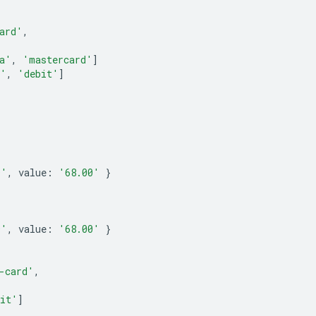
ard'
,
a'
,
'mastercard'
]
t'
,
'debit'
]
D'
,
value
:
'68.00'
}
D'
,
value
:
'68.00'
}
-card'
,
dit'
]