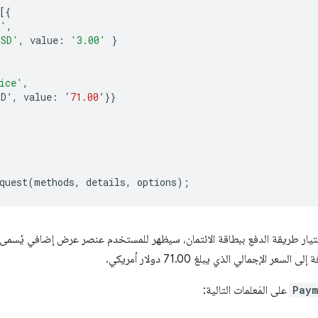
[{
e'
,
USD'
,
value
:
'3.00'
}
ice'
,
SD
’
,
value
:
‘
71.00
’
}}
quest
(
methods
,
details
,
options
);
ختيار طريقة الدفع ببطاقة الائتمان، سيظهر للمستخدم عنصر عرض إضافي يُسم
Paym
على المَعلمات التالية: