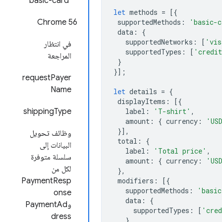
"basic-card"
let
methods
=
[{
Chrome 56
supportedMethods
:
'basic-c
data
:
{
supportedNetworks
:
[
'vis
في انتظار
supportedTypes
:
[
'credi
المراجعة
}
}];
requestPayer
Name
let
details
=
{
displayItems
:
[{
shippingType
label
:
'T-shirt'
,
amount
:
{
currency
:
'US
}],
وظائف تحويل
total
:
{
البيانات إلى
label
:
'Total price'
,
سلسلة متوفرة
amount
:
{
currency
:
'US
لكل من
},
PaymentResp
modifiers
:
[{
supportedMethods
:
'basic
onse
data
:
{
وPaymentAd
supportedTypes
:
[
'cre
dress
},