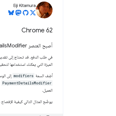
Eiji Kitamura
Chrome 62
أصبح العنصر Payment
Modifier متاحًا الآن
ils
في طلب الدفع، قد تحتاج إلى تقديم 
الميزة التي يمكنك استخدامها لتحقي
أضِف السمة
modifiers
إلى الوس
PaymentDetailsModifier
ا
العميل.
يوضّح المثال التالي كيفية الإفصاح عن تحصيل رسوم معالجة بقيمة 3 دول