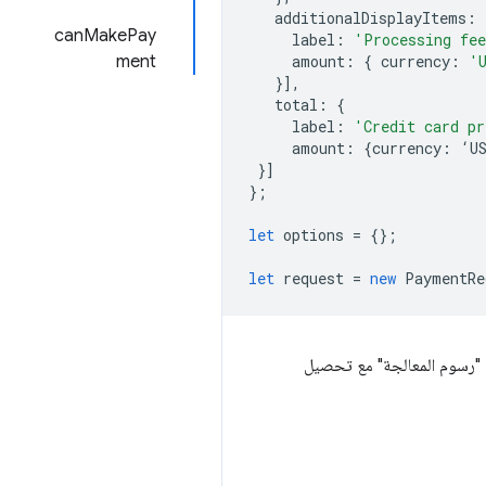
additionalDisplayItems
:
canMakePay
label
:
'Processing fe
ment
amount
:
{
currency
:
'
}],
total
:
{
label
:
'Credit card pr
amount
:
{
currency
:
‘
U
}]
};
let
options
=
{};
let
request
=
new
PaymentRe
ى "رسوم المعالجة" مع تحصيل