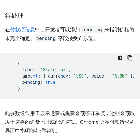
待处理
在
付款项信息
中，开发者可以添加
pending
来指明价格尚
未完全确定。
pending
字段接受布尔值。
{
 label
:
"State tax"
,
 amou
nt
:
{
curre
n
cy
:
"USD"
,
value
:
"5.00"
},
 pe
n
di
n
g
:
true
},
此参数通常用于显示运费或税费金额等订单项，这些金额取
决于选择的送货地址或配送选项。Chrome 会在付款请求的
界面中指明待处理字段。