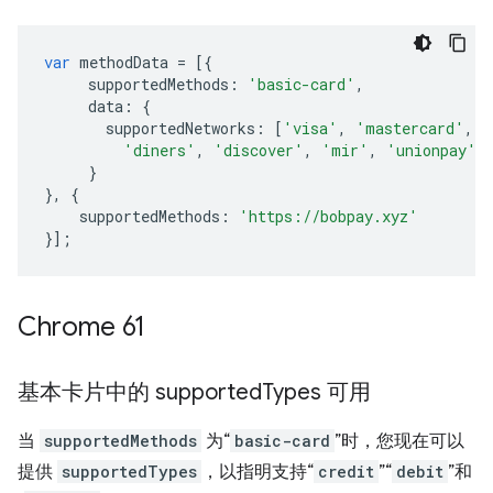
var
methodData
=
[{
supportedMethods
:
'basic-card'
,
data
:
{
supportedNetworks
:
[
'visa'
,
'mastercard'
,
'
'diners'
,
'discover'
,
'mir'
,
'unionpay'
]
}
},
{
supportedMethods
:
'https://bobpay.xyz'
}];
Chrome 61
基本卡片中的 supported
Types 可用
当
supportedMethods
为“
basic-card
”时，您现在可以
提供
supportedTypes
，以指明支持“
credit
”“
debit
”和