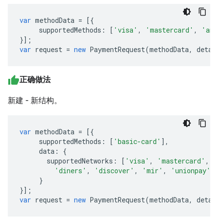
var
methodData
=
[{
supportedMethods
:
[
'visa'
,
'mastercard'
,
'ame
}];
var
request
=
new
PaymentRequest
(
methodData
,
detai
正确做法
新建 - 新结构。
var
methodData
=
[{
supportedMethods
:
[
'basic-card'
],
data
:
{
supportedNetworks
:
[
'visa'
,
'mastercard'
,
'
'diners'
,
'discover'
,
'mir'
,
'unionpay'
]
}
}];
var
request
=
new
PaymentRequest
(
methodData
,
detai