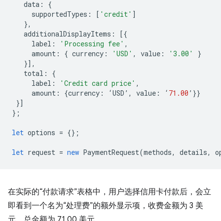
data
:
{
supportedTypes
:
[
'credit'
]
},
additionalDisplayItems
:
[{
label
:
'Processing fee'
,
amount
:
{
currency
:
'USD'
,
value
:
'3.00'
}
}],
total
:
{
label
:
'Credit card price'
,
amount
:
{
currency
:
‘
USD
’
,
value
:
‘
71.00
’
}}
}]
};
let
options
=
{};
let
request
=
new
PaymentRequest
(
methods
,
details
,
o
在实际的“付款请求”表格中，用户选择信用卡付款后，会立
即看到一个名为“处理费”的额外显示项，收费金额为 3 美
元，总金额为 71.00 美元。