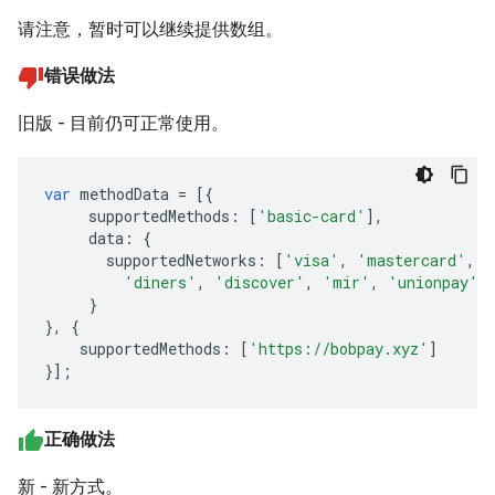
请注意，暂时可以继续提供数组。
错误做法
旧版 - 目前仍可正常使用。
var
methodData
=
[{
supportedMethods
:
[
'basic-card'
],
data
:
{
supportedNetworks
:
[
'visa'
,
'mastercard'
,
'
'diners'
,
'discover'
,
'mir'
,
'unionpay'
]
}
},
{
supportedMethods
:
[
'https://bobpay.xyz'
]
}];
正确做法
新 - 新方式。