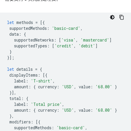
let
methods
=
[{
supportedMethods
:
'basic-card'
,
data
:
{
supportedNetworks
:
[
'visa'
,
'mastercard'
]
supportedTypes
:
[
'credit'
,
'debit'
]
}
}];
let
details
=
{
displayItems
:
[{
label
:
'T-shirt'
,
amount
:
{
currency
:
'USD'
,
value
:
'68.00'
}
}],
total
:
{
label
:
'Total price'
,
amount
:
{
currency
:
'USD'
,
value
:
'68.00'
}
},
modifiers
:
[{
supportedMethods
:
'basic-card'
,