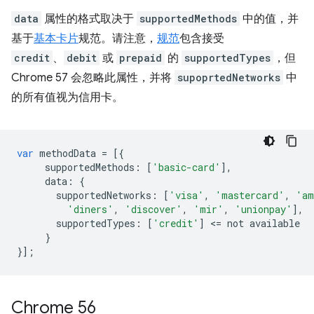
data
属性的格式取决于
supportedMethods
中的值，并
基于
基本卡片
规范。请注意，
规范
包含接受
credit
、
debit
或
prepaid
的
supportedTypes
，但
Chrome 57 会忽略此属性，并将
supoprtedNetworks
中
的所有值视为信用卡。
var
methodData
=
[{
supportedMethods
:
[
'basic-card'
],
data
:
{
supportedNetworks
:
[
'visa'
,
'mastercard'
,
'am
'diners'
,
'discover'
,
'mir'
,
'unionpay'
],
supportedTypes
:
[
'credit'
]
<
=
not
available
}
}];
Chrome 56