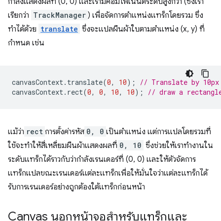
กำลังแสดงผลที่ (0, 0) และเรามีคอมโพเนนต์ระดับสูงกว่า (ซึ่งเรา
เรียกว่า
TrackManager
) เพื่อจัดการตำแหน่งแทร็กโดยรวม ซึ่ง
ทำได้ด้วย
translate
ซึ่งจะแปลผืนผ้าใบตามตำแหน่ง (x, y) ที่
กำหนด เช่น
canvasContext
.
translate
(
0
,
10
);
// Translate by 10px
canvasContext
.
rect
(
0
,
0
,
10
,
10
);
// draw a rectangl
แม้ว่า
rect
การตั้งค่ารหัส
0, 0
เป็นตำแหน่ง แต่การแปลโดยรวมที่
ใช้จะทำให้สี่เหลี่ยมผืนผ้าแสดงผลที่
0, 10
ซึ่งช่วยให้เราทำงานใน
ระดับแทร็กได้ราวกับว่ากำลังเรนเดอร์ที่ (0, 0) และให้ตัวจัดการ
แทร็กแปลขณะเรนเดอร์แต่ละแทร็กเพื่อให้มั่นใจว่าแต่ละแทร็กได้
รับการเรนเดอร์อย่างถูกต้องใต้แทร็กก่อนหน้า
Canvas นอกหน้าจอสำหรับแทร็กและ