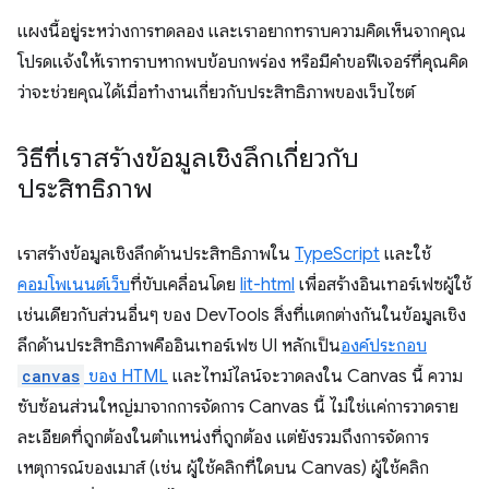
แผงนี้อยู่ระหว่างการทดลอง และเราอยากทราบความคิดเห็นจากคุณ
โปรดแจ้งให้เราทราบหากพบข้อบกพร่อง หรือมีคำขอฟีเจอร์ที่คุณคิด
ว่าจะช่วยคุณได้เมื่อทำงานเกี่ยวกับประสิทธิภาพของเว็บไซต์
วิธีที่เราสร้างข้อมูลเชิงลึกเกี่ยวกับ
ประสิทธิภาพ
เราสร้างข้อมูลเชิงลึกด้านประสิทธิภาพใน
TypeScript
และใช้
คอมโพเนนต์เว็บ
ที่ขับเคลื่อนโดย
lit-html
เพื่อสร้างอินเทอร์เฟซผู้ใช้
เช่นเดียวกับส่วนอื่นๆ ของ DevTools สิ่งที่แตกต่างกันในข้อมูลเชิง
ลึกด้านประสิทธิภาพคืออินเทอร์เฟซ UI หลักเป็น
องค์ประกอบ
canvas
ของ HTML
และไทม์ไลน์จะวาดลงใน Canvas นี้ ความ
ซับซ้อนส่วนใหญ่มาจากการจัดการ Canvas นี้ ไม่ใช่แค่การวาดราย
ละเอียดที่ถูกต้องในตำแหน่งที่ถูกต้อง แต่ยังรวมถึงการจัดการ
เหตุการณ์ของเมาส์ (เช่น ผู้ใช้คลิกที่ใดบน Canvas) ผู้ใช้คลิก