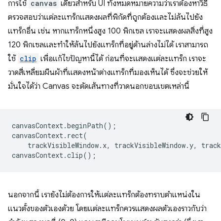
การใช้
canvas
เดียวสำหรับ UI ทั้งหมดหมายความว่าเราต้องหาวิธี
ตรวจสอบว่าแต่ละแทร็กแสดงผลที่พิกัดที่ถูกต้องและไม่ล้นไปยัง
แทร็กอื่น เช่น หากแทร็กหนึ่งสูง 100 พิกเซล เราจะแสดงผลสิ่งที่สูง
120 พิกเซลและทำให้ล้นไปยังแทร็กที่อยู่ด้านล่างไม่ได้ เราสามารถ
ใช้
clip
เพื่อแก้ไขปัญหานี้ได้ ก่อนที่จะแสดงแต่ละแทร็ก เราจะ
วาดสี่เหลี่ยมผืนผ้าที่แสดงหน้าต่างแทร็กที่มองเห็นได้ ซึ่งจะช่วยให้
มั่นใจได้ว่า Canvas จะตัดเส้นทางที่วาดนอกขอบเขตเหล่านี้
canvasContext
.
beginPath
();
canvasContext
.
rect
(
trackVisibleWindow
.
x
,
trackVisibleWindow
.
y
,
track
canvasContext
.
clip
();
นอกจากนี้ เรายังไม่ต้องการให้แต่ละแทร็กต้องทราบตำแหน่งใน
แนวตั้งของตัวเองด้วย โดยแต่ละแทร็กควรแสดงผลตัวเองราวกับว่า