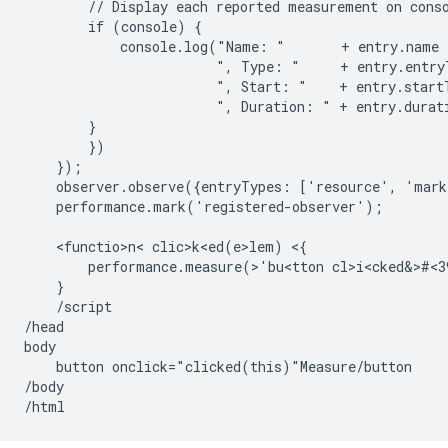
        // Display each reported measurement on conso
        if (console) {

            console.log("Name: "       + entry.name  
                        ", Type: "     + entry.entryT
                        ", Start: "    + entry.startT
                        ", Duration: " + entry.durat
        }

        })

    });

    observer.observe({entryTypes: ['resource', 'mark
    performance.mark('registered-observer');

    <functio>n< clic>k<ed(e>lem) <{

    }

    /script

/head

body

    button onclick="clicked(this)"Measure/button

/body
