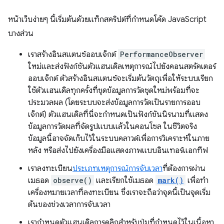
หน้าเว็บง่ายๆ นี้เริ่มต้นด้วยแท็กสคริปต์ที่กําหนดโค้ด JavaScript
บางส่วน
เราสร้างอินสแตนซ์ออบเจ็กต์
PerformanceObserver
ใหม่และส่งฟังก์ชันตัวแฮนเดิลเหตุการณ์ไปยังคอนสตรัคเตอร์
ออบเจ็กต์ ตัวสร้างอินสแตนซ์จะเริ่มต้นวัตถุเพื่อให้ระบบเรียก
ใช้ตัวแฮนเดิลทุกครั้งที่ชุดข้อมูลการวัดชุดใหม่พร้อมที่จะ
ประมวลผล (โดยระบบจะส่งข้อมูลการวัดเป็นรายการออบ
เจ็กต์) ตัวแฮนเดิลที่นี่จะกำหนดเป็นฟังก์ชันนิรนามที่แสดง
ข้อมูลการวัดผลที่จัดรูปแบบแล้วในคอนโซล ในชีวิตจริง
ข้อมูลนี้อาจจัดเก็บไว้ในระบบคลาวด์เพื่อการวิเคราะห์ในภาย
หลัง หรือส่งไปยังเครื่องมือแสดงภาพแบบอินเทอร์แอกทีฟ
เราลงทะเบียน
ประเภทเหตุการณ์การจับเวลา
ที่ต้องการผ่าน
เมธอด
observe()
และเรียกใช้เมธอด
mark()
เพื่อทํา
เครื่องหมายเวลาที่ลงทะเบียน ซึ่งเราจะถือว่าจุดนี้เป็นจุดเริ่ม
ต้นของช่วงเวลาการจับเวลา
เรากําหนดตัวแฮนเดิลการคลิกสําหรับปุ่มที่กําหนดไว้ในเนื้อหา