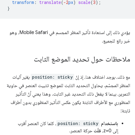
transform
:
translate
(
-2
px
)
scale
(
3
);
}
يؤدي ذلك إلى استعادة تأثير المنظر المجسم في Mobile Safari، وهو
خبر رائع للجميع.
ملاحظات حول تحديد الموضع الثابت
مع ذلك،
يوجد
اختلاف هنا، إذ إنّ
position: sticky
يغيّر
آليات
المنظر المجسّم. يحاول التحديد الثابت للموضع تثبيت العنصر في حاوية
التمرير، بينما لا يفعل ذلك التحديد غير الثابت. وهذا يعني أنّ التأثير
المنظوري مع الأطراف الثابتة يكون عكس التأثير المنظوري بدون أطراف
ثابتة:
باستخدام
position: sticky
، كلما كان العنصر أقرب
إلى z=0،
قلّت
حركة العنصر.