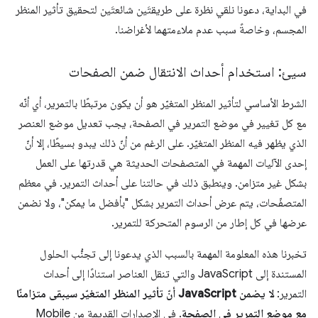
في البداية، دعونا نلقي نظرة على طريقتَين شائعتَين لتحقيق تأثير المنظر
المجسم، وخاصةً سبب عدم ملاءمتهما لأغراضنا.
سيئ: استخدام أحداث الانتقال ضمن الصفحات
الشرط الأساسي لتأثير المنظر المتغيّر هو أن يكون مرتبطًا بالتمرير، أي أنّه
مع كل تغيير في موضع التمرير في الصفحة، يجب تعديل موضع العنصر
الذي يظهر فيه المنظر المتغيّر. على الرغم من أنّ ذلك يبدو بسيطًا، إلا أنّ
إحدى الآليات المهمة في المتصفحات الحديثة هي قدرتها على العمل
بشكل غير متزامن. وينطبق ذلك في حالتنا على أحداث التمرير. في معظم
المتصفّحات، يتم عرض أحداث التمرير بشكل "بأفضل ما يمكن"، ولا نضمن
عرضها في كل إطار من الرسوم المتحركة للتمرير.
تخبرنا هذه المعلومة المهمة بالسبب الذي يدعونا إلى تجنُّب الحلول
المستندة إلى JavaScript والتي تنقل العناصر استنادًا إلى أحداث
التمرير:
لا يضمن JavaScript أنّ تأثير المنظر المتغيّر سيبقى متزامنًا
مع موضع التمرير في الصفحة
. في الإصدارات القديمة من Mobile