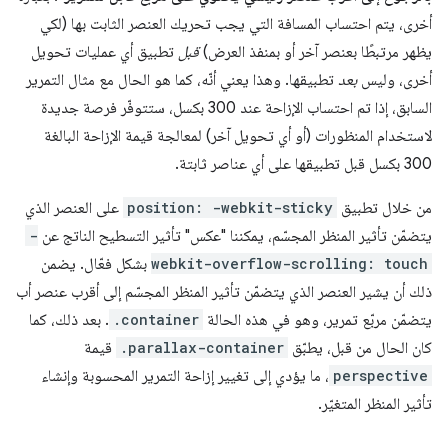
أخرى، يتم احتساب المسافة التي يجب تحريك العنصر الثابت بها (لكي
يظهر مرتبطًا بعنصر آخر أو بمنفذ العرض)
قبل
تطبيق أي عمليات تحويل
أخرى، وليس
بعد
تطبيقها. وهذا يعني أنّه، كما هو الحال مع مثال التمرير
السابق، إذا تم احتساب الإزاحة عند 300 بكسل، ستتوفّر فرصة جديدة
لاستخدام المنظورات (أو أي تحويل آخر) لمعالجة قيمة الإزاحة البالغة
300 بكسل قبل تطبيقها على أي عناصر ثابتة.
من خلال تطبيق
position: -webkit-sticky
على العنصر الذي
يتضمّن تأثير المنظر المجسّم، يمكننا "عكس" تأثير التسطيح الناتج عن
-
webkit-overflow-scrolling: touch
بشكل فعّال. يضمن
ذلك أن يشير العنصر الذي يتضمّن تأثير المنظر المجسّم إلى أقرب عنصر أب
يتضمّن مربّع تمرير، وهو في هذه الحالة
.container
. بعد ذلك، كما
كان الحال من قبل، يطبّق
.parallax-container
قيمة
perspective
، ما يؤدي إلى تغيير إزاحة التمرير المحسوبة وإنشاء
تأثير المنظر المتغيّر.