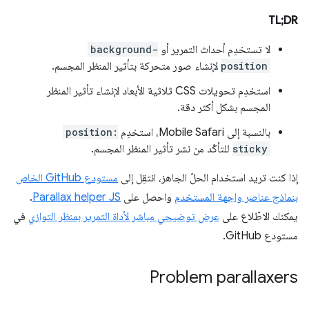
TL;DR
لا تستخدِم أحداث التمرير أو
background-
position
لإنشاء صور متحركة بتأثير المنظر المجسم.
استخدِم تحويلات CSS ثلاثية الأبعاد لإنشاء تأثير المنظر
المجسم بشكل أكثر دقة.
بالنسبة إلى Mobile Safari، استخدِم
position:
sticky
للتأكّد من نشر تأثير المنظر المجسم.
إذا كنت تريد استخدام الحلّ الجاهز، انتقِل إلى
مستودع GitHub الخاص
بنماذج عناصر واجهة المستخدم
واحصل على
Parallax helper JS
.
يمكنك الاطّلاع على
عرض توضيحي مباشر لأداة التمرير بمنظر التوازي
في
مستودع GitHub.
Problem parallaxers