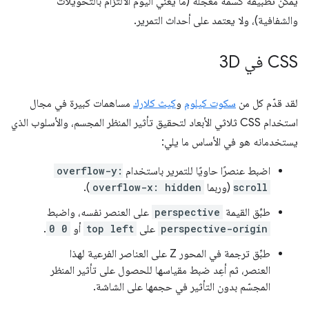
يمكن تطبيقه كسمة معجّلة (ما يعني اليوم الالتزام بالتحويلات
والشفافية)، ولا يعتمد على أحداث التمرير.
CSS في 3D
لقد قدّم كل من
سكوت كيلوم
و
كيث كلارك
مساهمات كبيرة في مجال
استخدام CSS ثلاثي الأبعاد لتحقيق تأثير المنظر المجسم، والأسلوب الذي
يستخدمانه هو في الأساس ما يلي:
اضبط عنصرًا حاويًا للتمرير باستخدام
overflow-y:
scroll
(وربما
overflow-x: hidden
).
طبِّق القيمة
perspective
على العنصر نفسه، واضبط
perspective-origin
على
top left
أو
0 0
.
طبِّق ترجمة في المحور Z على العناصر الفرعية لهذا
العنصر، ثم أعِد ضبط مقياسها للحصول على تأثير المنظر
المجسّم بدون التأثير في حجمها على الشاشة.