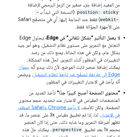
من المفيد إضافة جزء صغير من الرمز البرمجي لإضافة
position: sticky
(النسخة التي تبدأ بـ
-
webkit-
) فقط عند الحاجة إليها، أي في متصفّح Safari
على الأجهزة الجوّالة فقط.
لا يعمل التأثير "بشكل تلقائي" في Edge.
يحاول Edge
التعامل مع التمرير على مستوى نظام التشغيل، وهو أمر جيد
بشكل عام، ولكن في هذه الحالة، يمنع ذلك من رصد
التغييرات في المنظور أثناء التمرير. لحلّ هذه المشكلة،
يمكنك إضافة عنصر ثابت الموضع، لأنّ ذلك يبدو أنّه
يحوّل
Edge إلى
طريقة تصفّح غير تابعة لنظام التشغيل
، ويضمن
أنّه يأخذ في الاعتبار التغييرات في المنظور.
"محتوى الصفحة أصبح كبيرًا جدًا"
تأخذ العديد من
المتصفحات المقياس في الاعتبار عند تحديد حجم محتوى
الصفحة، ولكن للأسف،
لا يأخذ Chrome وSafari المنظور
في الاعتبار
. لذا، إذا تم تطبيق مقياس 3x على عنصر ما، قد
تظهر أشرطة التمرير وما شابه ذلك، حتى إذا كان العنصر
بحجم 1x بعد تطبيق
perspective
. يمكنك حلّ هذه