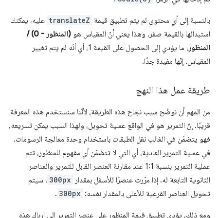
بالنسبة إلى أي محتوى لم يتم تطبيق قيمة
translateZ
عليه، يمكنك
استبدالها بالقيمة صفر. وهذا يعني أنّ المقياس هو
(المنظور - 0) /
المنظور
، ما يؤدي إلى الحصول على القيمة 1، أي أنّه لم يتم تغيير
المقياس. إنّها مفيدة جدًا.
طريقة عمل هذا النهج
من المهم أن نوضّح سبب نجاح هذه الطريقة، لأنّنا سنستخدم هذه المعرفة
قريبًا. إنّ التمرير هو في الواقع عملية تحويل، ولهذا السبب يمكن تسريعه،
فهو يتضمّن في الغالب نقل الطبقات باستخدام وحدة معالجة الرسومات.
في عملية التمرير العادية، أي التي لا تتضمّن أي مفهوم للمنظور، تتم
عملية التمرير بنسبة 1:1 عند مقارنة العنصر القابل للتمرير والعناصر
الثانوية التابعة له. إذا مرّرت عنصرًا للأسفل بمقدار
300px
، سيتم
تحويل العناصر الفرعية للأعلى بالمقدار نفسه:
300px
.
ومع ذلك، يؤدي تطبيق قيمة المنظور على عنصر التمرير إلى إرباك هذه