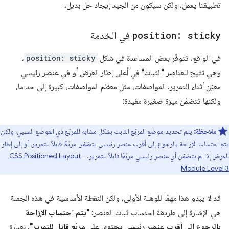
تطبيقنا يعمل، ولكن سيكون من الجيد إيجاد حل بديل.
position: sticky
في الخدمة
في الواقع، تتوفّر بعض المساعدة في شكل
position: sticky
،
وهي تتيح للعناصر "الثبات" في أعلى إطار العرض أو في عنصر رئيسي
معيّن أثناء التمرير. المواصفات، مثل معظم المواصفات، كبيرة إلى حد ما،
ولكنها تتضمّن ميزة صغيرة مفيدة:
ملاحظة:
يتم تحديد موضع المربّع الثابت بشكل مشابه للمربّع ذي الموضع النسبي، ولكن
يتم احتساب الإزاحة بالرجوع إلى أقرب عنصر رئيسي يتضمّن مربّعًا قابلاً للتمرير، أو إلى إطار
العرض إذا لم يتضمّن أي عنصر رئيسي مربّعًا قابلاً للتمرير. -
CSS Positioned Layout
Module Level 3
قد لا يبدو هذا مهمًا للوهلة الأولى، ولكن النقطة الأساسية في هذه الجملة
هي الإشارة إلى طريقة احتساب ثبات العنصر:
"يتم احتساب الإزاحة
بالرجوع إلى أقرب عنصر رئيسي يحتوي على مربّع قابل للتمرير"
. بعبارة