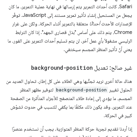
Safari، كانت أحداث التمرير يتم إرسالها في نهاية عملية التمرير، ما كان
يجعل من المستحيل إنشاء تأثير تمرير مستند إلى JavaScript. توفّر
الإصدارات الأحدث
أحداثًا
متعلقة بالتمرير أثناء الحركة، ولكن على غرار
Chrome، يتم ذلك على أساس "بذل قصارى الجهد". إذا كان الترابط
الرئيسي مشغولاً بأي عمل آخر، لن يتم تسليم أحداث التمرير على الفور، ما
يعني أنّ تأثير المنظر المجسم سيختفي.
غير صالح: تعديل
background-position
هناك حالة أخرى نريد تجنُّبها وهي الطلاء على كل إطار. تحاول العديد من
الحلول تغيير
background-position
لتوفير مظهر المنظر
المجسم، ما يؤدي إلى إعادة طلاء المتصفح للأجزاء المتأثرة من الصفحة
عند التمرير، وقد يكون ذلك مكلفًا بما يكفي للتسبب في حدوث تشوّش
كبير في الحركة.
إذا أردنا تقديم تجربة حركة المنظر المتوازية، يجب أن نستخدم عنصرًا