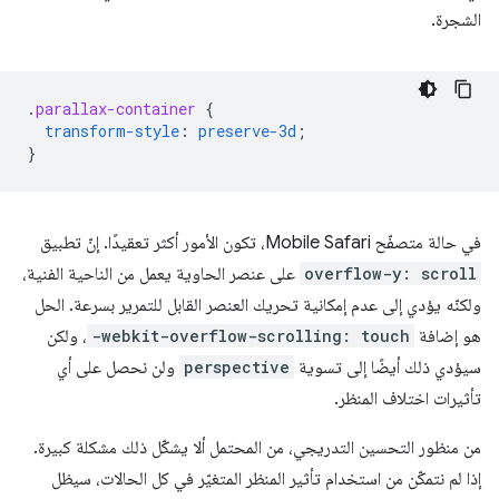
الشجرة.
.
parallax-container
{
transform-style
:
preserve-3d
;
}
في حالة متصفّح Mobile Safari، تكون الأمور أكثر تعقيدًا. إنّ تطبيق
overflow-y: scroll
على عنصر الحاوية يعمل من الناحية الفنية،
ولكنّه يؤدي إلى عدم إمكانية تحريك العنصر القابل للتمرير بسرعة. الحل
هو إضافة
-webkit-overflow-scrolling: touch
، ولكن
سيؤدي ذلك أيضًا إلى تسوية
perspective
ولن نحصل على أي
تأثيرات اختلاف المنظر.
من منظور التحسين التدريجي، من المحتمل ألا يشكّل ذلك مشكلة كبيرة.
إذا لم نتمكّن من استخدام تأثير المنظر المتغيّر في كل الحالات، سيظل