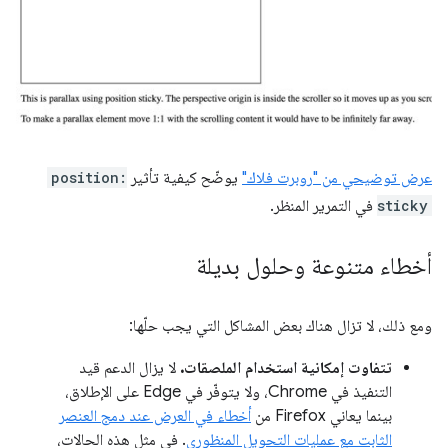
عرض توضيحي من "روبرت فلاك"
يوضّح كيفية تأثير
position:
sticky
في التمرير المنظر.
أخطاء متنوعة وحلول بديلة
ومع ذلك، لا تزال هناك بعض المشاكل التي يجب حلّها:
تتفاوت إمكانية استخدام الملصقات.
لا يزال الدعم قيد
التنفيذ في Chrome، ولا يتوفّر في Edge على الإطلاق،
بينما يعاني Firefox من
أخطاء في العرض عند دمج العنصر
الثابت مع عمليات التحويل المنظوري
. في مثل هذه الحالات،