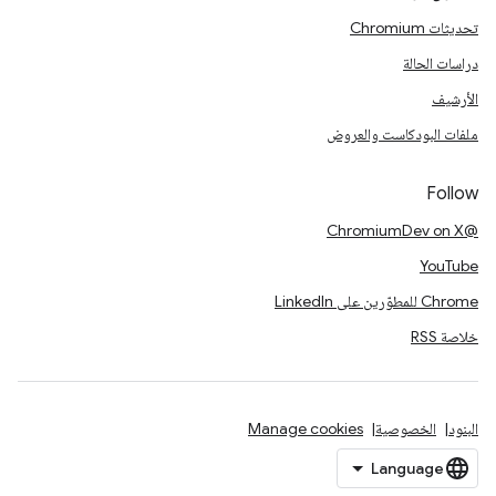
تحديثات Chromium
دراسات الحالة
الأرشيف
ملفات البودكاست والعروض
Follow
@ChromiumDev on X
YouTube
Chrome للمطوّرين على LinkedIn
خلاصة RSS
البنود
الخصوصية
Manage cookies