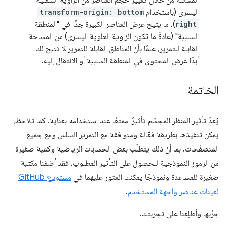
المشكلة من خلال تغيير حجم العناصر من الزاوية السفلية
اليسرى (باستخدام
transform-origin: bottom
right
)، ما يتيح عرض العناصر الكبيرة جدًا في "المنطقة
السلبية" (عادةً ما تكون الزاوية العلوية اليسرى) من المساحة
القابلة للتمرير، علمًا بأنّ المناطق القابلة للتمرير لا تتيح لك
أبدًا عرض المحتوى في المنطقة السلبية أو الانتقال إليه.
الخاتمة
يُعدّ تأثير المنظر المجسّم تأثيرًا ممتعًا عند استخدامه بعناية. كما تلاحظ،
يمكن تنفيذها بطريقة فعّالة ومتوافقة مع التمرير السلس ومع جميع
المتصفّحات. بما أنّ ذلك يتطلّب بعض الحسابات الرياضية وكمية صغيرة
من الرموز النموذجية للحصول على التأثير المطلوب، فقد أضفنا مكتبة
صغيرة للمساعدة ونموذجًا يمكنك العثور عليهما في
مستودع GitHub
لعينات عناصر واجهة المستخدم
.
جرِّبها وأطلِعنا على تجربتك.