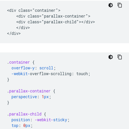
<div class="container">

    <div class="parallax-container">

    <div class="parallax-child"></div>

    </div>

.
container
{
overflow-y
:
scroll
;
-webkit-
overflow-scrolling
:
touch
;
}
.
parallax-container
{
perspective
:
1
px
;
}
.
parallax-child
{
position
:
-webkit-
sticky
;
top
:
0
px
;