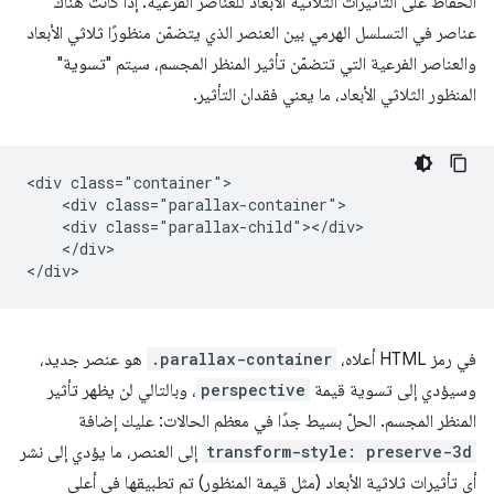
الحفاظ على التأثيرات الثلاثية الأبعاد للعناصر الفرعية. إذا كانت هناك
عناصر في التسلسل الهرمي بين العنصر الذي يتضمّن منظورًا ثلاثي الأبعاد
والعناصر الفرعية التي تتضمّن تأثير المنظر المجسم، سيتم "تسوية"
المنظور الثلاثي الأبعاد، ما يعني فقدان التأثير.
<div class="container">

    <div class="parallax-container">

    <div class="parallax-child"></div>

    </div>

في رمز HTML أعلاه،
.parallax-container
هو عنصر جديد،
وسيؤدي إلى تسوية قيمة
perspective
، وبالتالي لن يظهر تأثير
المنظر المجسم. الحلّ بسيط جدًا في معظم الحالات: عليك إضافة
transform-style: preserve-3d
إلى العنصر، ما يؤدي إلى نشر
أي تأثيرات ثلاثية الأبعاد (مثل قيمة المنظور) تم تطبيقها في أعلى