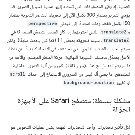
العملية، إذ يغيّر المصفوفات التي تستند إليها عملية تحويل التمرير. قد
يؤدي التمرير بمقدار 300 بكسل الآن إلى تحريك العناصر الثانوية بمقدار
150 بكسل فقط، وذلك استنادًا إلى قيمتَي
perspective
و
translateZ
اللتين اخترتهما. إذا كان العنصر يتضمّن القيمة 0 في
translateZ
، سيتم تحريكه بمعدّل 1:1 (كما كان يحدث سابقًا)، ولكن
سيتم تحريك العنصر الثانوي الذي تم دفعه في الاتجاه Z بعيدًا عن نقطة
الأصل بمعدّل مختلف. النتيجة النهائية: حركة المنظر المجسّم. والأهم من
ذلك، يتم التعامل مع هذا الإجراء تلقائيًا كجزء من آلية التمرير الداخلية
للمتصفح، ما يعني أنّه ليس من الضروري الاستماع إلى أحداث
scroll
أو تغيير
background-position
.
مشكلة بسيطة: متصفّح Safari على الأجهزة
الجوّالة
لكل تأثير تحذيرات، وأحد التحذيرات المهمة بشأن عمليات التحويل هو