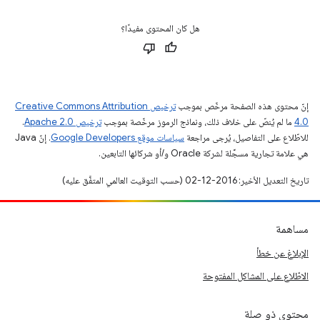
هل كان المحتوى مفيدًا؟
إنّ محتوى هذه الصفحة مرخّص بموجب
ترخيص Creative Commons Attribution
4.0‏
ما لم يُنصّ على خلاف ذلك، ونماذج الرموز مرخّصة بموجب
ترخيص Apache 2.0‏
.
للاطّلاع على التفاصيل، يُرجى مراجعة
سياسات موقع Google Developers‏
. إنّ Java
هي علامة تجارية مسجَّلة لشركة Oracle و/أو شركائها التابعين.
تاريخ التعديل الأخير: 2016-12-02 (حسب التوقيت العالمي المتفَّق عليه)
مساهمة
الإبلاغ عن خطأ
الاطّلاع على المشاكل المفتوحة
محتوى ذو صلة