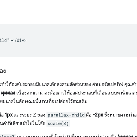
ild"></div>

อง
ะทำให้องค์ประกอบมีขนาดเล็กลงตามสัดส่วนของ ค่าเปอร์สเปคทีฟ คุณคำน
/ มุมมอง
เนื่องจากเราน่าจะต้องการให้องค์ประกอบที่เลื่อนแบบพารัลแลก
ขยายขนาดในลักษณะนี้แทนที่จะปล่อยไว้ตามเดิม
คือ
1px
และระยะ Z ของ
parallax-child
คือ
-2px
ซึ่งหมายความว่า
ป็นค่าที่เสียบเข้าไปในโค้ด
scale(3)
slateZ