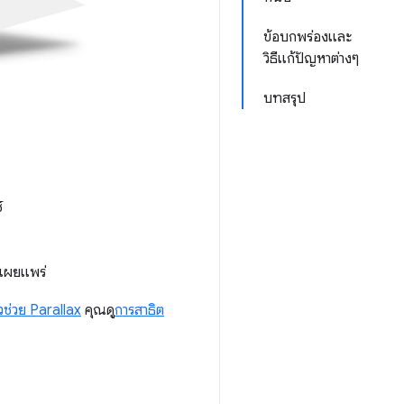
ข้อบกพร่องและ
วิธีแก้ปัญหาต่างๆ
บทสรุป
์
รเผยแพร่
วช่วย Parallax
คุณดู
การสาธิต