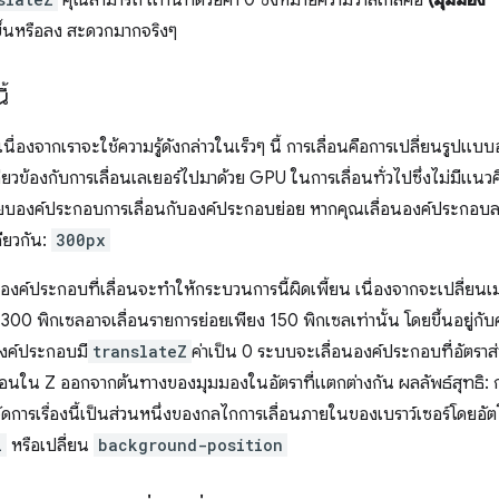
คุณสามารถ แทนที่ด้วยค่า 0 ซึ่งหมายความว่าสเกลคือ
(มุมมอง -
ขึ้นหรือลง สะดวกมากจริงๆ
้
 เนื่องจากเราจะใช้ความรู้ดังกล่าวในเร็วๆ นี้ การเลื่อนคือการเปลี่ยนรูปแ
ี่ยวข้องกับการเลื่อนเลเยอร์ไปมาด้วย GPU ในการเลื่อนทั่วไปซึ่งไม่มีแนวค
เทียบองค์ประกอบการเลื่อนกับองค์ประกอบย่อย หากคุณเลื่อนองค์ประกอบ
ียวกัน:
300px
บองค์ประกอบที่เลื่อนจะทำให้กระบวนการนี้ผิดเพี้ยน เนื่องจากจะเปลี่ยนเ
น 300 พิกเซลอาจเลื่อนรายการย่อยเพียง 150 พิกเซลเท่านั้น โดยขึ้นอยู่กับ
องค์ประกอบมี
translateZ
ค่าเป็น 0 ระบบจะเลื่อนองค์ประกอบที่อัตราส่ว
ลื่อนใน Z ออกจากต้นทางของมุมมองในอัตราที่แตกต่างกัน ผลลัพธ์สุทธิ:
ัดการเรื่องนี้เป็นส่วนหนึ่งของกลไกการเลื่อนภายในของเบราว์เซอร์โดยอัตโ
l
หรือเปลี่ยน
background-position