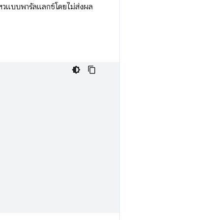
ไหวแบบพารัลแลกซ์โดยไม่ส่งผล