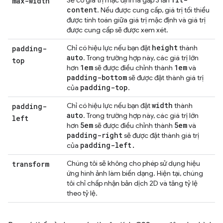
Sẽ có giá trị mặc định là gấp 3 lần
max-width
content
. Nếu được cung cấp, giá trị tối thiểu
được tính toán giữa giá trị mặc định và giá trị
được cung cấp sẽ được xem xét.
height
Chỉ có hiệu lực nếu bạn đặt
thành
padding-
auto
. Trong trường hợp này, các giá trị lớn
top
1em
1em
hơn
sẽ được điều chỉnh thành
và
padding-bottom
sẽ được đặt thành giá trị
padding-top
của
.
width
Chỉ có hiệu lực nếu bạn đặt
thành
padding-
auto
. Trong trường hợp này, các giá trị lớn
left
5em
5em
hơn
sẽ được điều chỉnh thành
và
padding-right
sẽ được đặt thành giá trị
padding-left
.
của
Chúng tôi sẽ không cho phép sử dụng hiệu
transform
ứng hình ảnh làm biến dạng. Hiện tại, chúng
tôi chỉ chấp nhận bản dịch 2D và tăng tỷ lệ
theo tỷ lệ.