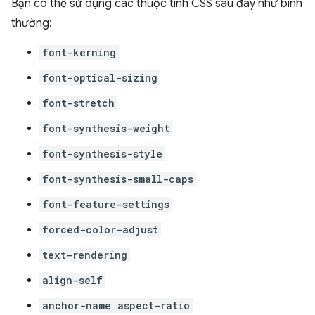
Bạn có thể sử dụng các thuộc tính CSS sau đây như bình
thường:
font-kerning
font-optical-sizing
font-stretch
font-synthesis-weight
font-synthesis-style
font-synthesis-small-caps
font-feature-settings
forced-color-adjust
text-rendering
align-self
anchor-name aspect-ratio