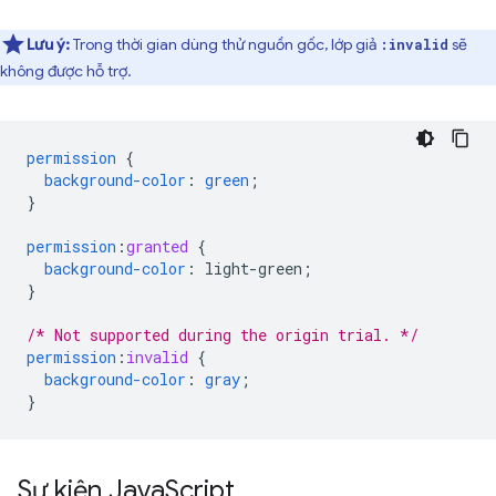
Lưu ý:
Trong thời gian dùng thử nguồn gốc, lớp giả
sẽ
:invalid
không được hỗ trợ.
permission
{
background-color
:
green
;
}
permission
:
granted
{
background-color
:
light-green
;
}
/* Not supported during the origin trial. */
permission
:
invalid
{
background-color
:
gray
;
}
Sự kiện Java
Script