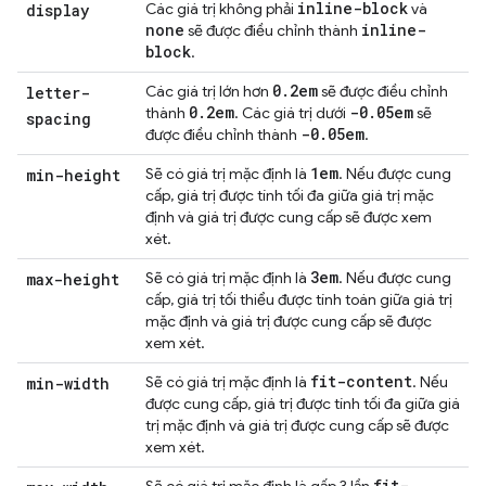
inline-block
Các giá trị không phải
và
display
none
inline-
sẽ được điều chỉnh thành
block
.
0
.
2em
Các giá trị lớn hơn
sẽ được điều chỉnh
letter-
0
.
2em
-0
.
05em
thành
. Các giá trị dưới
sẽ
spacing
-0
.
05em
được điều chỉnh thành
.
1em
Sẽ có giá trị mặc định là
. Nếu được cung
min-height
cấp, giá trị được tính tối đa giữa giá trị mặc
định và giá trị được cung cấp sẽ được xem
xét.
3em
Sẽ có giá trị mặc định là
. Nếu được cung
max-height
cấp, giá trị tối thiểu được tính toán giữa giá trị
mặc định và giá trị được cung cấp sẽ được
xem xét.
fit-content
Sẽ có giá trị mặc định là
. Nếu
min-width
được cung cấp, giá trị được tính tối đa giữa giá
trị mặc định và giá trị được cung cấp sẽ được
xem xét.
fit-