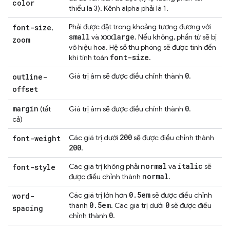
color
thiểu là 3). Kênh alpha phải là 1.
Phải được đặt trong khoảng tương đương với
font-size
,
small
xxxlarge
và
. Nếu không, phần tử sẽ bị
zoom
vô hiệu hoá. Hệ số thu phóng sẽ được tính đến
font-size
khi tính toán
.
0
Giá trị âm sẽ được điều chỉnh thành
.
outline-
offset
margin
0
(tất
Giá trị âm sẽ được điều chỉnh thành
.
cả)
200
Các giá trị dưới
sẽ được điều chỉnh thành
font-weight
200
.
normal
italic
Các giá trị không phải
và
sẽ
font-style
normal
được điều chỉnh thành
.
0
.
5em
Các giá trị lớn hơn
sẽ được điều chỉnh
word-
0
.
5em
0
thành
. Các giá trị dưới
sẽ được điều
spacing
0
chỉnh thành
.