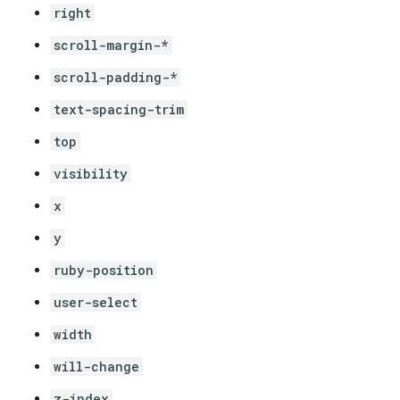
right
scroll-margin-*
scroll-padding-*
text-spacing-trim
top
visibility
x
y
ruby-position
user-select
width
will-change
z-index