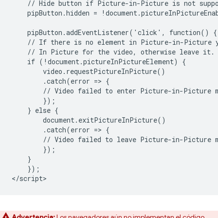
    // Hide button if Picture-in-Picture is not suppo
    pipButton.hidden = !document.pictureInPictureEnab
    pipButton.addEventListener('click', function() {

    // If there is no element in Picture-in-Picture y
    // In Picture for the video, otherwise leave it.

    if (!document.pictureInPictureElement) {

        video.requestPictureInPicture()

        .catch(error => {

        // Video failed to enter Picture-in-Picture m
        });

    } else {

        document.exitPictureInPicture()

        .catch(error => {

        // Video failed to leave Picture-in-Picture m
        });

    }

    });

Advertencia:
Los navegadores aún no implementan el código