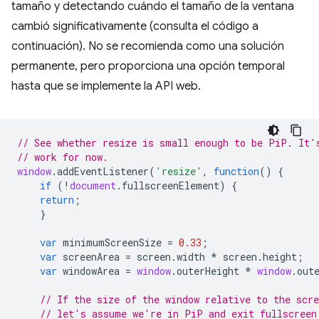
tamaño y detectando cuándo el tamaño de la ventana
cambió significativamente (consulta el código a
continuación). No se recomienda como una solución
permanente, pero proporciona una opción temporal
hasta que se implemente la API web.
// See whether resize is small enough to be PiP. It'
// work for now.
window
.
addEventListener
(
'resize'
,
function
()
{
if
(
!
document
.
fullscreenElement
)
{
return
;
}
var
minimumScreenSize
=
0.33
;
var
screenArea
=
screen
.
width
*
screen
.
height
;
var
windowArea
=
window
.
outerHeight
*
window
.
out
// If the size of the window relative to the scre
// let's assume we're in PiP and exit fullscreen