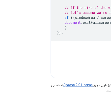
// If the size of the w
// let's assume we're i
if
((
windowArea
/
scree
document
.
exitFullscreen
}
});
یز دارای مجوز
Apache 2.0 License
است. برای