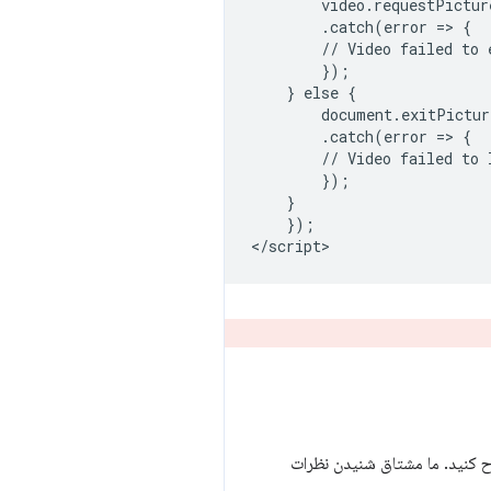
        video.requestPictur
        .catch(error => {

        // Video failed to 
        });

    } else {

        document.exitPictur
        .catch(error => {

        // Video failed to 
        });

    }

    });

کنید. ما مشتاق شنیدن نظرات