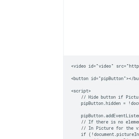
<video id="video" src="http
<button id="pipButton"></but
<script>

    // Hide button if Pictu
    pipButton.hidden = !doc
    pipButton.addEventListe
    // If there is no eleme
    // In Picture for the v
    if (!document.pictureIn