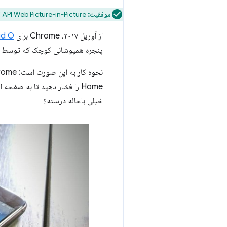
موفقیت:
API Web Picture-in-Picture اکنون
از آوریل ۲۰۱۷، Chrome برای
Android O از تصو
پنجره همپوشانی کوچک که توسط سایر
خیلی باحاله درسته؟