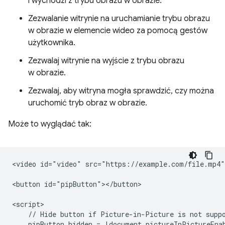
i wychodzi z trybu obrazu w obrazie.
Zezwalanie witrynie na uruchamianie trybu obrazu
w obrazie w elemencie wideo za pomocą gestów
użytkownika.
Zezwalaj witrynie na wyjście z trybu obrazu
w obrazie.
Zezwalaj, aby witryna mogła sprawdzić, czy można
uruchomić tryb obraz w obrazie.
Może to wyglądać tak:
<video id="video" src="https://example.com/file.mp4">
<button id="pipButton"></button>

<script>

    // Hide button if Picture-in-Picture is not suppo
    pipButton.hidden = !document.pictureInPictureEnab