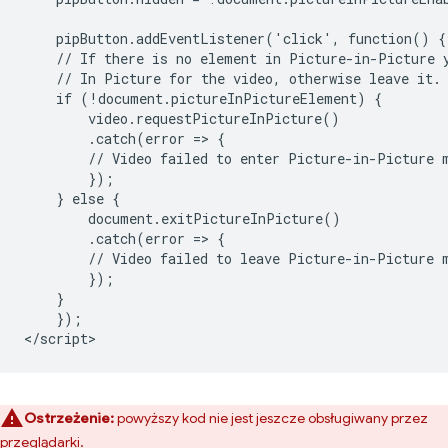
    pipButton.addEventListener('click', function() {

    // If there is no element in Picture-in-Picture y
    // In Picture for the video, otherwise leave it.

    if (!document.pictureInPictureElement) {

        video.requestPictureInPicture()

        .catch(error => {

        // Video failed to enter Picture-in-Picture m
        });

    } else {

        document.exitPictureInPicture()

        .catch(error => {

        // Video failed to leave Picture-in-Picture m
        });

    }

    });

Ostrzeżenie:
powyższy kod nie jest jeszcze obsługiwany przez
przeglądarki.