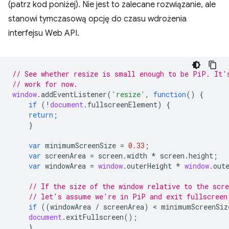
(patrz kod poniżej). Nie jest to zalecane rozwiązanie, ale
stanowi tymczasową opcję do czasu wdrożenia
interfejsu Web API.
// See whether resize is small enough to be PiP. It'
// work for now.
window
.
addEventListener
(
'resize'
,
function
()
{
if
(
!
document
.
fullscreenElement
)
{
return
;
}
var
minimumScreenSize
=
0.33
;
var
screenArea
=
screen
.
width
*
screen
.
height
;
var
windowArea
=
window
.
outerHeight
*
window
.
out
// If the size of the window relative to the scre
// let's assume we're in PiP and exit fullscreen
if
((
windowArea
/
screenArea
)
 < 
minimumScreenSiz
document
.
exitFullscreen
();
}