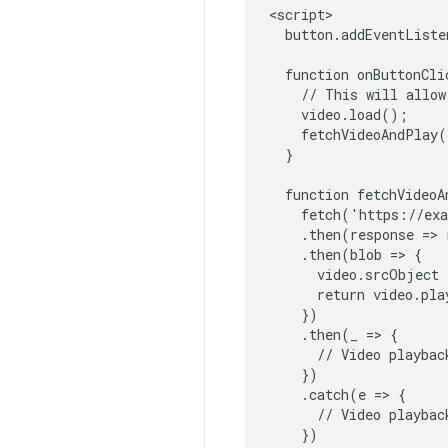
<script>

  button.addEventListe
  function onButtonCli
    // This will allow
    video.load();

    fetchVideoAndPlay(
  }

  function fetchVideoA
    fetch('https://exa
    .then(response => 
    .then(blob => {

      video.srcObject 
      return video.pla
    })

    .then(_ => {

      // Video playbac
    })

    .catch(e => {

      // Video playbac
    })
