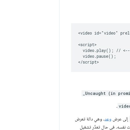
<video id="video" prel
<script>

  video.play(); // <--
  video.pause();

</script>
_Uncaught (in prom
.
vide
إلى عرض
وعد
، وهي دالة تعرض
 نفسه. في حال تعذّر تشغيل