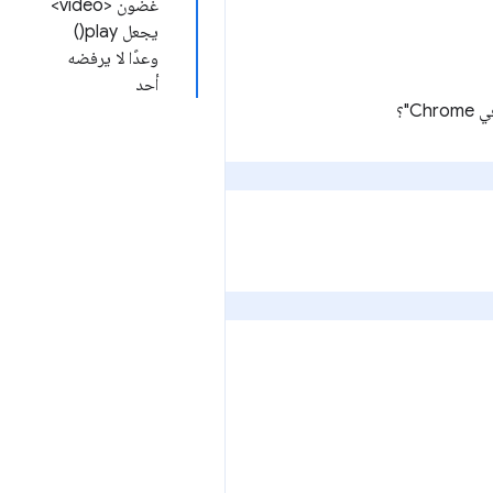
غضون <video>
يجعل play()
وعدًا لا يرفضه
أحد