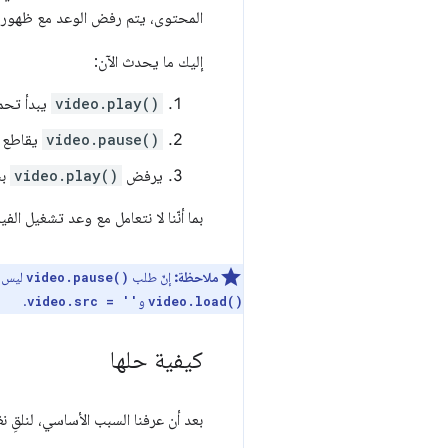
المحتوى، يتم رفض الوعد مع ظهور ر
إليك ما يحدث الآن:
video.play()
يبدأ تحم
video.pause()
يقاطع ت
يرفض
video.play()
بش
بما أنّنا لا نتعامل مع وعد تشغيل الفي
ملاحظة:
إنّ طلب
ليس ا
video.pause()
و
.
video.src = ''
video.load()
كيفية حلها
بعد أن عرفنا السبب الأساسي، لنلقِ نظ