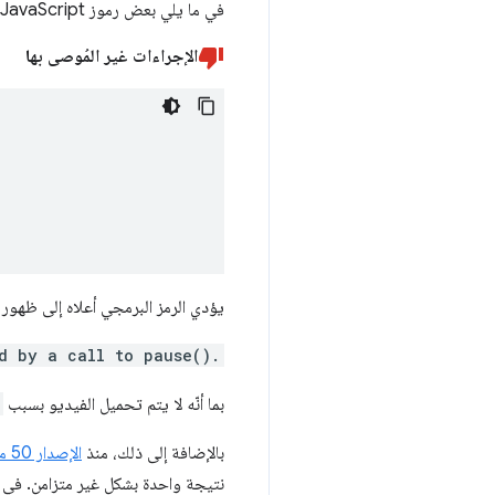
في ما يلي بعض رموز JavaScript أدناه التي تؤدي إلى ظهور خطأ "Uncaught (in promise)" الذي يظهر لك:
الإجراءات غير المُوصى بها
يؤدي الرمز البرمجي أعلاه إلى ظهور رسال
d by a call to pause().
بما أنّه لا يتم تحميل الفيديو بسبب
بالإضافة إلى ذلك، منذ
الإصدار 50 من Chrome
نتيجة واحدة بشكل غير متزامن. في 