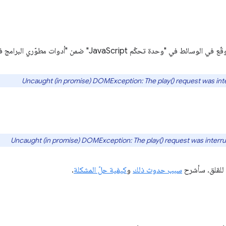
حكّم JavaScript" ضمن "أدوات مطوّري البرامج في Chrome"؟
Uncaught (in promise) DOMException: The play() request was interr
Uncaught (in promise) DOMException: The play() request was interrup
ي للقلق. سأشرح
سبب حدوث ذلك
و
كيفية حلّ المشكلة
.