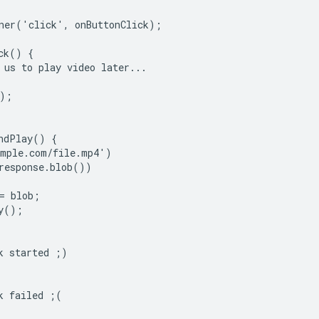
ner('click', onButtonClick);

ck() {

 us to play video later...

);

ndPlay() {

mple.com/file.mp4')

response.blob())

= blob;

y();

k started ;)

k failed ;(
