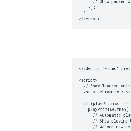
      // Show paused UI
    });

  }

</script>
<video id="video" prel
<script>

  // Show loading anima
  var playPromise = vi
  if (playPromise !== 
    playPromise.then(_
      // Automatic pla
      // Show playing U
      // We can now sa