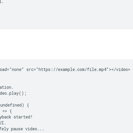
.

oad="none" src="https://example.com/file.mp4"></video>

tion.

deo.play();

undefined) {

 => {

yback started!

I.

fely pause video...
