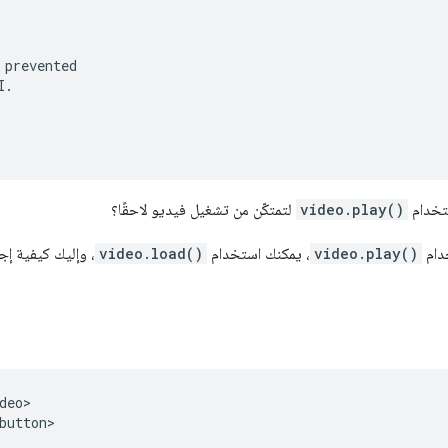
prevented

.

ستخدام
video.play()
لتمتكّن من تشغيل فيديو لاحقًا؟
دام
video.play()
، يمكنك استخدام
video.load()
، وإليك كيفية إج
eo>

button>
