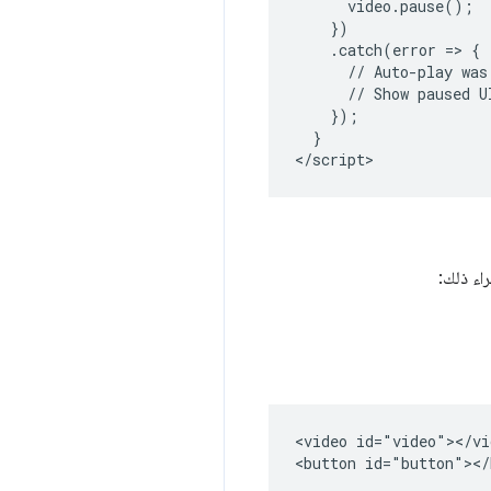
      video.pause();

    })

    .catch(error => {

      // Auto-play was 
      // Show paused UI
    });

  }

</script>
راء ذلك:
<video id="video"></vid
<button id="button"></