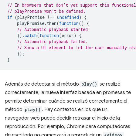
// In browsers that don’t yet support this functional
// playPromise won’t be defined.
if
(
playPromise
!==
undefined
)
{
playPromise
.
then
(
function
()
{
// Automatic playback started!
}).
catch
(
function
(
error
)
{
// Automatic playback failed.
// Show a UI element to let the user manually st
});
}
Además de detectar si el método
play()
se realizó
correctamente, la nueva interfaz basada en promesas te
permite determinar cuándo se realizó correctamente el
método
play()
. Hay contextos en los que un
navegador web puede decidir retrasar el inicio de la
reproducción. Por ejemplo, Chrome para computadoras
de escritorio no comenzará a reproducir un
<video>