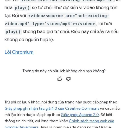
hứa
play()
sẽ từ chối như dự kiến vì video không tồn
tại. Đối với
<video><source src="not-existing-
video.mp4" type='video/mp4'></video>
, lời hứa
play()
không bao giờ từ chối. Điều này chỉ xảy ra nếu
không có nguồn hợp lệ.
Lỗi Chromium
Thông tin này có hữu ích không cho bạn không?
Trừ phi có lưu ý khác, nội dung của trang này được cấp phép theo
Giấy phép ghi nhận tác giả 4.0 của Creative Commons
và các mẫu
mã lập trình được cấp phép theo
Giấy phép Apache 2.0
. Để biết
thông tin chi tiết, vui lòng tham khảo
Chính sách trang web của
Google Developers
. Java là nhãn hiệu đã đăng ký của Oracle