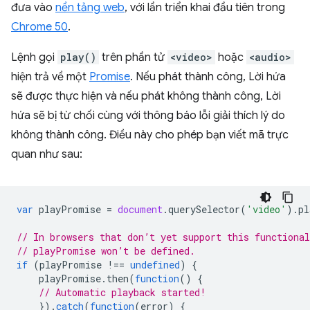
đưa vào
nền tảng web
, với lần triển khai đầu tiên trong
Chrome 50
.
Lệnh gọi
play()
trên phần tử
<video>
hoặc
<audio>
hiện trả về một
Promise
. Nếu phát thành công, Lời hứa
sẽ được thực hiện và nếu phát không thành công, Lời
hứa sẽ bị từ chối cùng với thông báo lỗi giải thích lý do
không thành công. Điều này cho phép bạn viết mã trực
quan như sau:
var
playPromise
=
document
.
querySelector
(
'video'
).
pl
// In browsers that don’t yet support this functional
// playPromise won’t be defined.
if
(
playPromise
!==
undefined
)
{
playPromise
.
then
(
function
()
{
// Automatic playback started!
}).
catch
(
function
(
error
)
{