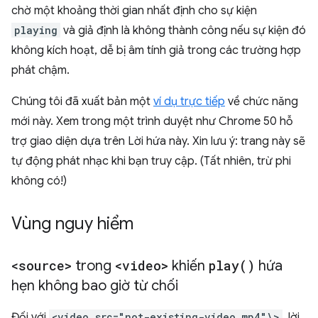
chờ một khoảng thời gian nhất định cho sự kiện
playing
và giả định là không thành công nếu sự kiện đó
không kích hoạt, dễ bị âm tính giả trong các trường hợp
phát chậm.
Chúng tôi đã xuất bản một
ví dụ trực tiếp
về chức năng
mới này. Xem trong một trình duyệt như Chrome 50 hỗ
trợ giao diện dựa trên Lời hứa này. Xin lưu ý: trang này sẽ
tự động phát nhạc khi bạn truy cập. (Tất nhiên, trừ phi
không có!)
Vùng nguy hiểm
<source>
trong
<video>
khiến
play(
)
hứa
hẹn không bao giờ từ chối
Đối với
<video src="not-existing-video.mp4"\>
, lời