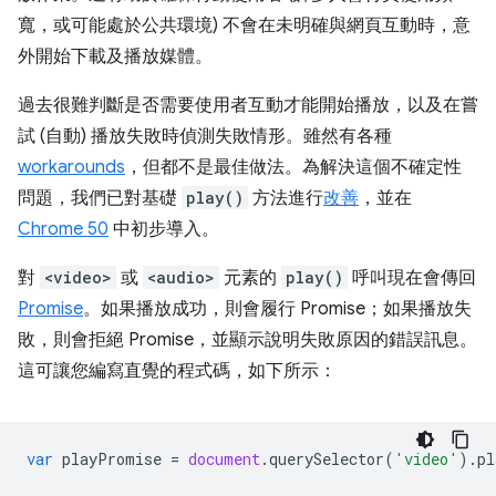
寬，或可能處於公共環境) 不會在未明確與網頁互動時，意
外開始下載及播放媒體。
過去很難判斷是否需要使用者互動才能開始播放，以及在嘗
試 (自動) 播放失敗時偵測失敗情形。雖然有各種
workarounds
，但都不是最佳做法。為解決這個不確定性
問題，我們已對基礎
play()
方法進行
改善
，並在
Chrome 50
中初步導入。
對
<video>
或
<audio>
元素的
play()
呼叫現在會傳回
Promise
。如果播放成功，則會履行 Promise；如果播放失
敗，則會拒絕 Promise，並顯示說明失敗原因的錯誤訊息。
這可讓您編寫直覺的程式碼，如下所示：
var
playPromise
=
document
.
querySelector
(
'video'
).
pl