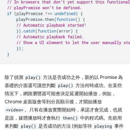
// In browsers that don’t yet support this functional
// playPromise won’t be defined.
if
(
playPromise
!==
undefined
)
{
playPromise
.
then
(
function
()
{
// Automatic playback started!
}).
catch
(
function
(
error
)
{
// Automatic playback failed.
// Show a UI element to let the user manually st
});
}
除了偵測
play()
方法是否成功之外，新的以 Promise 為
基礎的介面還可讓您判斷
play()
方法何時成功。在某些
情況下，網路瀏覽器可能會決定延遲開始播放，例如，
Chrome 桌面版會等到分頁顯示後，才開始播放
<video>
。只有在播放實際開始時，承諾才會完成，也就
是說，媒體播放時才會執行
then()
中的程式碼。先前用
來判斷
play()
是否成功的方法 (例如等待
playing
事件