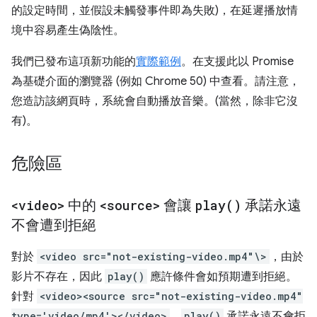
的設定時間，並假設未觸發事件即為失敗)，在延遲播放情
境中容易產生偽陰性。
我們已發布這項新功能的
實際範例
。在支援此以 Promise
為基礎介面的瀏覽器 (例如 Chrome 50) 中查看。請注意，
您造訪該網頁時，系統會自動播放音樂。(當然，除非它沒
有)。
危險區
<video>
中的
<source>
會讓
play(
)
承諾永遠
不會遭到拒絕
對於
<video src="not-existing-video.mp4"\>
，由於
影片不存在，因此
play()
應許條件會如預期遭到拒絕。
針對
<video><source src="not-existing-video.mp4"
type='video/mp4'></video>
，
play()
承諾永遠不會拒