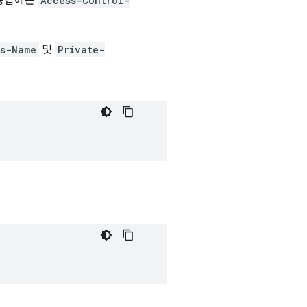
 응답에는
Access-Control-
ss-Name
및
Private-