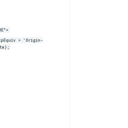
RE">
tpEquiv = 'Origin-
ta);