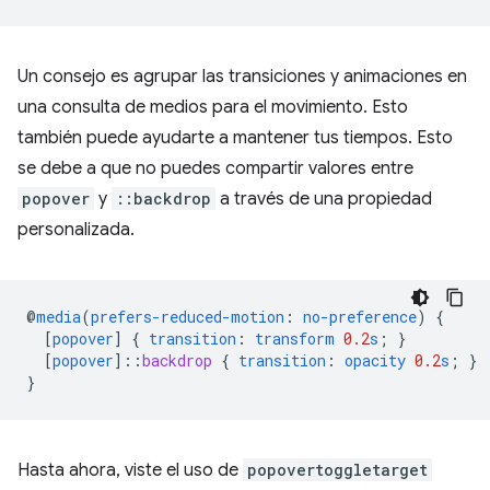
Un consejo es agrupar las transiciones y animaciones en
una consulta de medios para el movimiento. Esto
también puede ayudarte a mantener tus tiempos. Esto
se debe a que no puedes compartir valores entre
popover
y
::backdrop
a través de una propiedad
personalizada.
@
media
(
prefers-reduced-motion
:
no-preference
)
{
[
popover
]
{
transition
:
transform
0.2
s
;
}
[
popover
]
::
backdrop
{
transition
:
opacity
0.2
s
;
}
}
Hasta ahora, viste el uso de
popovertoggletarget