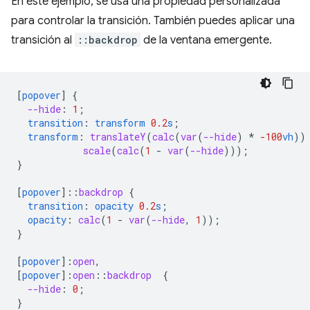
En este ejemplo, se usa una propiedad personalizada
para controlar la transición. También puedes aplicar una
transición al
::backdrop
de la ventana emergente.
[
popover
]
{
--hide
:
1
;
transition
:
transform
0.2
s
;
transform
:
translateY
(
calc
(
var
(
--hide
)
*
-100
vh
))
scale
(
calc
(
1
-
var
(
--hide
)));
}
[
popover
]
::
backdrop
{
transition
:
opacity
0.2
s
;
opacity
:
calc
(
1
-
var
(
--hide
,
1
));
}
[
popover
]
:
open
,
[
popover
]
:
open
::
backdrop
{
--hide
:
0
;
}