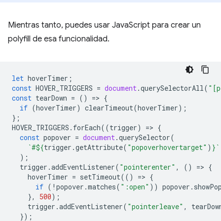
Mientras tanto, puedes usar JavaScript para crear un
polyfill de esa funcionalidad.
let
hoverTimer
;
const
HOVER_TRIGGERS
=
document
.
querySelectorAll
(
"[p
const
tearDown
=
()
=
>
{
if
(
hoverTimer
)
clearTimeout
(
hoverTimer
);
};
HOVER_TRIGGERS
.
forEach
((
trigger
)
=
>
{
const
popover
=
document
.
querySelector
(
`#
${
trigger
.
getAttribute
(
"popoverhovertarget"
)
}
`
);
trigger
.
addEventListener
(
"pointerenter"
,
()
=
>
{
hoverTimer
=
setTimeout
(()
=
>
{
if
(
!
popover
.
matches
(
":open"
))
popover
.
showPo
},
500
);
trigger
.
addEventListener
(
"pointerleave"
,
tearDow
});