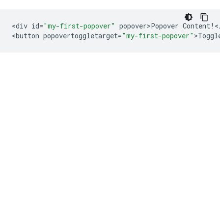
<
div
id
=
"my-first-popover"
popover>Popover
Content
!
<
<
button
popovertoggletarget
=
"my-first-popover"
>
Toggl