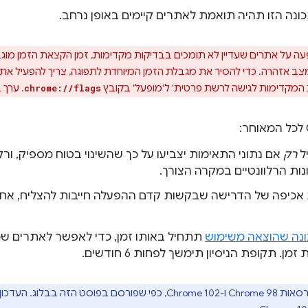
ונה הזו תהיה תואמת לאתרים קיימים באופן נרחב.
לה רק במצב אזהרה. כדי להסיר את מגבלת הזמן המיוחדת לתפוגה, צריך להפעיל את
המקדימות לגישה לרשת פרטית' ל'מופעל' בקובץ
. ערך בר
chrome://flags
ל
רק
אם נתוני התאימות יצביעו על כך שהשינוי בטוח מספיק, ור
ות הרלוונטיים במקרה הצורך.
Ch קיימת אכיפה של הדרישה שבקשות קדם ההפעלה חייבות להצליח, 
כונה שהוצאה משימוש
תתחיל באותו זמן, כדי לאפשר לאתרים 
. תקופת הניסיון תימשך לפחות 6 חודשים.
ניסינו להשיק את האזהרות בגרסאות Chrome 98 ו-Chrome 102, כפי שפורס