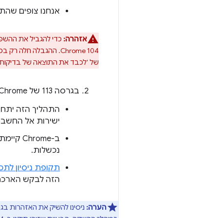
אנחנו צופים שהתכ
אזהרה:
Chrome 104. ההגבלה ח
של 'לכבד את התוצאה של בדיקות 
בגרסה 113 של Chrome לכל המאוחר:
התהליך הזה יתחי
ישירות אל החשבונ
ב-rome
נכשלות.
תקופת ניסיון לת
הזה לבקש הארכת זמן
הערה: