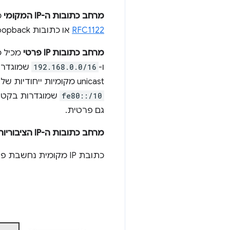
מרחב כתובות ה-IP המקומי
מכיל
RFC1122
או כתובות loopback של IPv6‏ (
מרחב כתובות IP פרטי
מכיל כתובות IP שיש להן 
ו-
192.168.0.0/16
שמוגדרו
unicast מקומיות ייחודיות של IPv6‏
fe80::/10
שמוגדרות בקטע 2.5.6 
גם פרטית.
מרחב כתובות ה-IP הציבוריות
כתובת IP מקומית נחשבת פרטית יותר מכתובת IP פרטית, וכתובת IP פרטית נחשבת פרטית יותר מכתובת IP ציבורית.