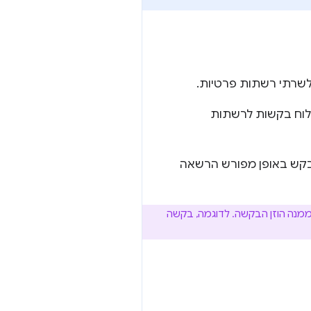
לשרתי רשתות פרטיות.
ובטחים יכולים לשלוח בקשות לרשתות
ורות (CORS), כך שאתרים צריכים לבקש באופן מפורש הרשאה
ת שכתובת ה-IP של שרת היעד שלהן פרטית יותר מכתובת ה-IP שממנה הוזן הבקשה. לדוגמה, בקשה