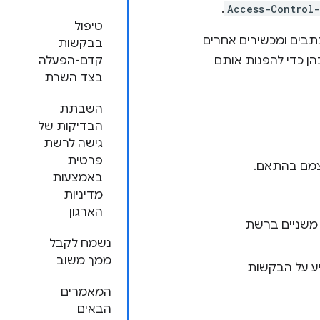
.
Access-Control-
טיפול
בים ומכשירים אחרים
בבקשות
ן כדי להפנות אותם
קדם-הפעלה
בצד השרת
השבתת
הבדיקות של
גישה לרשת
פרטית
באמצעות
מדיניות
הארגון
ם משניים ברשת
נשמח לקבל
ממך משוב
ת רק אזהרות ב-DevTools, בלי להשפיע על הבקשות
המאמרים
הבאים