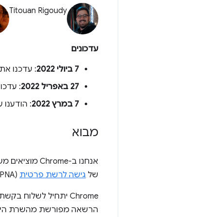
Titouan Rigoudy
עדכונים
7 ביולי 2022
: עדכנו את
27 באפריל 2022
: עדכון
7 במרץ 2022
: הודענו על
מבוא
אנחנו ב-rome
של
גישה לרשת פרטית
(PNA).
Chrome יתחיל לשלוח בקשת קדם-הפעלה של CORS לפני כל
הרשאה מפורשת מהשרת היעד