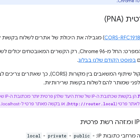
(PNA)
CORS-RFC1918
) מגבילה את היכולת של אתרים לשלוח בקשות 
Chrome כבר הטמיע חלק מהמפרט: החל מ-Chrome 96, רק הקשרים המא
ם
בפוסט הקודם שלנו בבלוג
.
המפרט גם מרחיב את פרוטוקול שיתוף המשאבים בין מק
ני שמותר להם לשלוח בקשות שרירותיות.
הן בקשו
 לאתר פרטי (
), או בקשה מאתר פרטי ל-localhost.
http://router.local
local
-
private
-
public