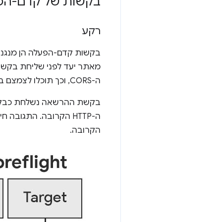
בקשות של קדם-הפ
רקע
בקשות קדם-הפעלה הן מנגנון
ה-CORS, וכך תוכלו לצמצם באופן משמעותי את הסיכון למתקפות CSRF.
בקשת ההרשאה נשלחת כבקשת HTTP
ה-HTTP הקרובה. התגובה חייבת לכלול
הקרובה.