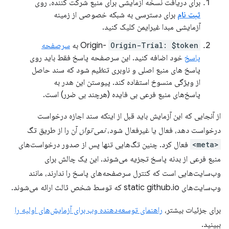
برای دریافت نسخه آزمایشی برای منبع شرکت کننده، روی
ثبت نام
برای دسترسی به شبکه خصوصی از زمینه
آزمایشی مبدا غیرایمن کلیک کنید.
Origin-Trial: $token
Origin-
به
سرصفحه
پاسخ
خود اضافه کنید. این سرصفحه پاسخ فقط باید روی
پاسخ های منبع اصلی و ناوبری تنظیم شود که سند حاصل
از ویژگی منسوخ استفاده کند. پیوستن این هدر به
پاسخ‌های منبع فرعی بی فایده (هرچند بی ضرر) است.
از آنجایی که این آزمایش باید قبل از اینکه سند اجازه درخواست
درخواست دهد، فعال یا غیرفعال شود،
نمی توان
آن را از طریق تگ
<meta>
فعال کرد. چنین تگ‌هایی تنها پس از صدور درخواست‌های
منبع فرعی از بدنه پاسخ تجزیه می‌شوند. این یک چالش برای
وب‌سایت‌هایی است که کنترل سرصفحه‌های پاسخ را ندارند، مانند
وب‌سایت‌های static github.io که توسط شخص ثالث ارائه می‌شوند.
برای جزئیات بیشتر،
راهنمای توسعه‌دهنده وب برای آزمایش‌های اولیه را
ببینید.