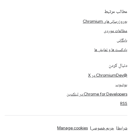
مطالب مرتبط
به‌روزرسانی‌های Chromium
مطالعات موردی
بایگانی
پادکست ها و نمایش ها
دنبال کردن
@ChromiumDev در X
یوتیوب
Chrome for Developers در لینکدین
RSS
شرایط
حریم خصوصی
Manage cookies