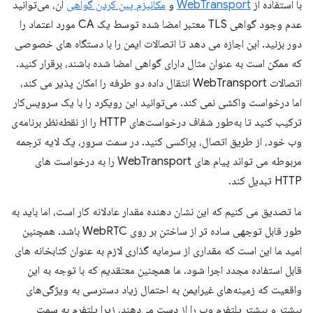
با استفاده از
WebTransport
و
مکانیزم پین کردن گواهی
آن، می‌توانید
عدم وجود گواهی TLS معتبر امضا شده توسط یک CA مورد اعتماد را
دور بزنید. این اجازه می دهد تا اتصالات ایمن را با دستگاه های خصوصی
که ممکن است به عنوان مثال دارای گواهی امضا شده باشند، برقرار کنید.
اتصالات WebTransport انتقال داده دو طرفه را امکان پذیر می کند،
اما درخواست واکشی نمی کند. می‌توانید این رویکرد را با یک سرویس‌کار
ترکیب کنید تا به‌طور شفاف درخواست‌های HTTP را از نقطه‌نظر برنامه‌ی
وب خود، از طریق اتصال، پراکسی کنید. در سمت سرور، یک لایه ترجمه
مربوطه می تواند پیام های WebTransport را به درخواست های
HTTP تبدیل کند.
ما تصدیق می کنیم که این نشان دهنده مقدار عادلانه کار است، اما باید به
طور قابل توجهی ساده تر از ساختن بر روی WebRTC باشد. همچنین
امید ما این است که مقداری از سرمایه گذاری لازم به عنوان کتابخانه های
قابل استفاده مجدد اجرا شود. ما همچنین معتقدیم که با توجه به این
واقعیت که زمینه‌های غیرایمن به احتمال زیاد دسترسی به ویژگی‌های
بیشتر و بیشتر پلتفرم وب را از دست می‌دهند، زیرا پلتفرم به سمت