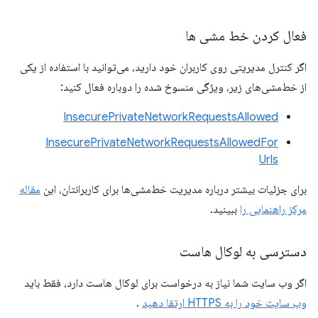
فعال کردن خط مشی ها
اگر کنترل مدیریتی روی کاربران خود دارید، می‌توانید با استفاده از یکی
از خط‌مشی‌های زیر، ویژگی منسوخ شده را دوباره فعال کنید:
InsecurePrivateNetworkRequestsAllowed
InsecurePrivateNetworkRequestsAllowedFor
Urls
برای جزئیات بیشتر درباره مدیریت خط‌مشی‌ها برای کاربرانتان، این
مقاله
مرکز راهنمایی را
ببینید.
دسترسی به لوکال هاست
اگر وب سایت شما نیاز به درخواست برای لوکال هاست دارد، فقط باید
وب سایت خود را به HTTPS ارتقا دهید
.