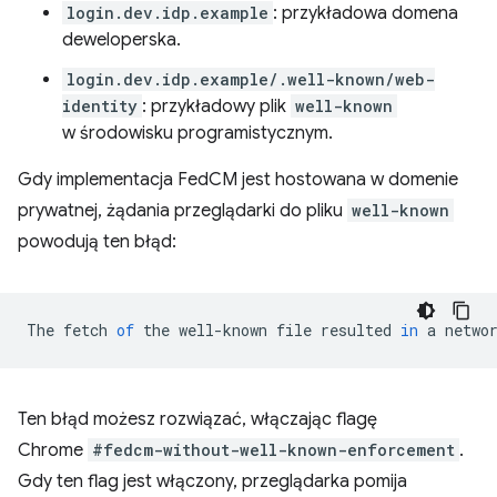
login.dev.idp.example
: przykładowa domena
deweloperska.
login.dev.idp.example/.well-known/web-
identity
: przykładowy plik
well-known
w środowisku programistycznym.
Gdy implementacja FedCM jest hostowana w domenie
prywatnej, żądania przeglądarki do pliku
well-known
powodują ten błąd:
The
fetch
of
the
well
-
known
file
resulted
in
a
netwo
Ten błąd możesz rozwiązać, włączając flagę
Chrome
#fedcm-without-well-known-enforcement
.
Gdy ten flag jest włączony, przeglądarka pomija