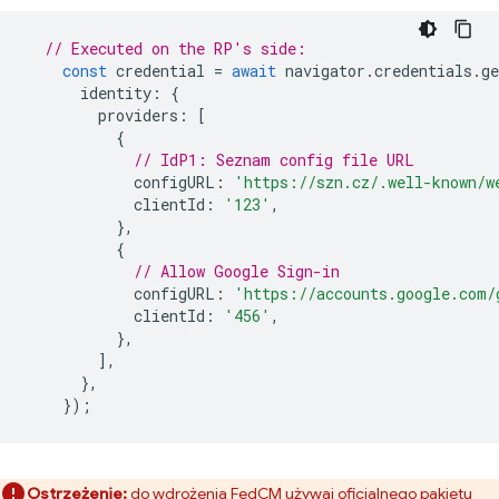
// Executed on the RP's side:
const
credential
=
await
navigator
.
credentials
.
ge
identity
:
{
providers
:
[
{
// IdP1: Seznam config file URL
configURL
:
'https://szn.cz/.well-known/w
clientId
:
'123'
,
},
{
// Allow Google Sign-in
configURL
:
'https://accounts.google.com/
clientId
:
'456'
,
},
],
},
});
Ostrzeżenie:
do wdrożenia FedCM używaj oficjalnego pakietu