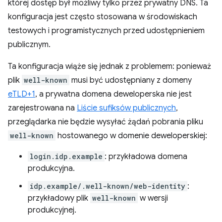
której dostęp był możliwy tylko przez prywatny DNS. Ta
konfiguracja jest często stosowana w środowiskach
testowych i programistycznych przed udostępnieniem
publicznym.
Ta konfiguracja wiąże się jednak z problemem: ponieważ
plik
well-known
musi być udostępniany z domeny
eTLD+1
, a prywatna domena deweloperska nie jest
zarejestrowana na
Liście sufiksów publicznych
,
przeglądarka nie będzie wysyłać żądań pobrania pliku
well-known
hostowanego w domenie deweloperskiej:
login.idp.example
: przykładowa domena
produkcyjna.
idp.example/.well-known/web-identity
:
przykładowy plik
well-known
w wersji
produkcyjnej.