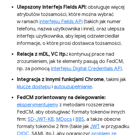
Ulepszony interfejs Fields API:
obsługuje więcej
atrybutów tożsamości, które można wybrać
w ramach
interfejsu Fields API
(takich jak numer
telefonu, nazwa użytkownika i inne), oraz ulepsza
interfejs użytkownika, aby lepiej odzwierciedlał
informacje, o które prosi dostawca tożsamości.
Relacja z mDL, VC itp.:
kontynuuj prace nad
zrozumieniem, jak te elementy pasują do FedCM,
np. za pomocą
interfejsu Digital Credentials API
.
Integracja z innymi funkcjami Chrome
, takimi jak
klucze dostępu
i
autouzupełnianie
.
FedCM zorientowany na delegowanie:
eksperymentujemy
z metodami rozszerzenia
FedCM, aby obsługiwać formaty tokenów innych
firm:
SD-JWT-KB
,
MDocs
i
BBS
, a także obecne
formaty tokenów 2 firm (takie jak
JWT
w przypadku
OIDC
, SAML itp.), aby ograniczyć
problem ze