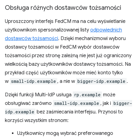
Obsługa różnych dostawców tożsamości
Uproszczony interfejs FedCM ma na celu wyświetlanie
użytkownikom spersonalizowanej listy
odpowiednich
dostawców tożsamości
. Dzięki mechanizmowi wyboru
dostawcy tożsamości w FedCM wybór dostawców
tożsamości przez stronę zależną nie jest już ograniczony
wielkością bazy użytkowników dostawcy tożsamości. Na
przykład część użytkowników może mieć konto tylko
w
small-idp.example
, a nie w
bigger-idp.example
.
Dzięki funkcji Multi-IdP usługa
rp.example
może
obsługiwać zarówno
small-idp.example
, jak i
bigger-
idp.example
bez zaśmiecania interfejsu. Przynosi to
korzyści wszystkim stronom:
Użytkownicy mogą wybrać preferowanego