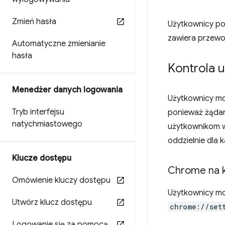
Zmień hasła
Użytkownicy po
zawiera przewo
Automatyczne zmienianie
hasła
Kontrola 
Menedżer danych logowania
Użytkownicy mo
Tryb interfejsu
ponieważ żądan
natychmiastowego
użytkownikom w
oddzielnie dla k
Klucze dostępu
Chrome na 
Omówienie kluczy dostępu
Użytkownicy m
Utwórz klucz dostępu
chrome://set
Logowanie się za pomocą