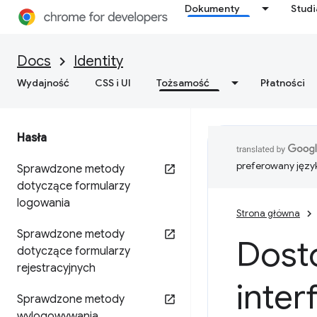
Dokumenty
Stud
Docs
Identity
Wydajność
CSS i UI
Tożsamość
Płatności
Hasła
preferowany języ
Sprawdzone metody
dotyczące formularzy
logowania
Strona główna
Sprawdzone metody
Dosto
dotyczące formularzy
rejestracyjnych
inter
Sprawdzone metody
wylogowywania