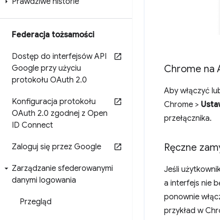
Prawdziwe historie
Federacja tożsamości
Dostęp do interfejsów API
Chrome na 
Google przy użyciu
protokołu OAuth 2
.
0
Aby włączyć l
Konfiguracja protokołu
Chrome >
Usta
OAuth 2
.
0 zgodnej z Open
przełącznika.
ID Connect
Ręczne zamy
Zaloguj się przez Google
Zarządzanie sfederowanymi
Jeśli użytkowni
danymi logowania
a interfejs nie 
ponownie włącz
Przegląd
przykład w Ch