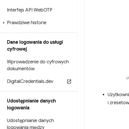
Interfejs API Web
OTP
Prawdziwe historie
Dane logowania do usługi
cyfrowej
Wprowadzenie do cyfrowych
dokumentów
U
Digital
Credentials
.
dev
Użytkownik
Udostępnianie danych
i zreseto
logowania
Udostępnianie danych
logowania między