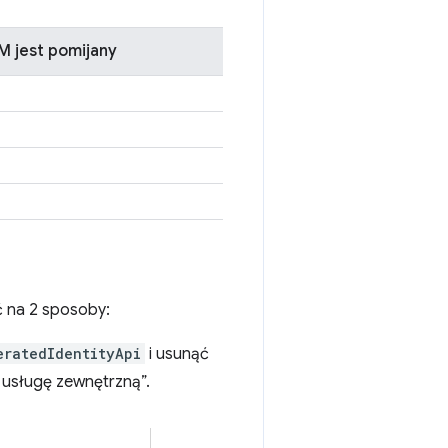
M jest pomijany
 na 2 sposoby:
eratedIdentityApi
i usunąć
 usługę zewnętrzną”.