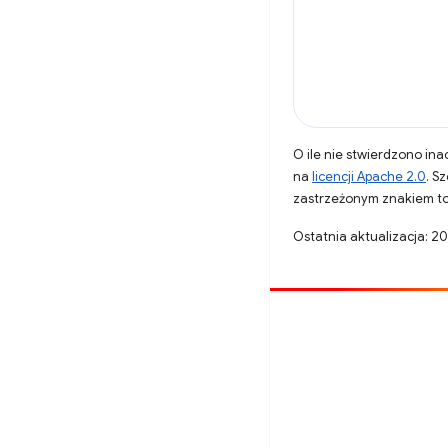
O ile nie stwierdzono inac
na
licencji Apache 2.0
. S
zastrzeżonym znakiem to
Ostatnia aktualizacja: 2
Opublikuj coś
Zgłoś błąd
Zobacz nierozwiązane problemy