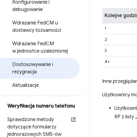
Konfigurowanie i
debugowanie
Kolejne godzi
Wdrażanie Fed
CM u
1
dostawcy tożsamości
2
Wdrażanie Fed
CM
3
w jednostce uzależnionej
4+
Dostosowywanie i
rezygnacja
Inne przegląda
Aktualizacje
Użytkownicy mo
Weryfikacja numeru telefonu
Użytkowni
RP z list
Sprawdzone metody
dotyczące formularzy
jednorazowych SMS-ów