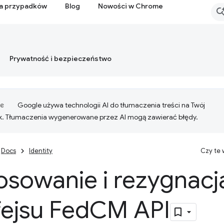
ia przypadków
Blog
Nowości w Chrome
Prywatność i bezpieczeństwo
Google używa technologii AI do tłumaczenia treści na Twój
k. Tłumaczenia wygenerowane przez AI mogą zawierać błędy.
Docs
Identity
Czy te
sowanie i rezygnacj
fejsu Fed
CM API