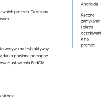
Androida
swoich potrzeb. Ta strona
Ręczne
waniu.
zamykanie
i okres
oczekiwani
a na
prompt
to wpływu na tryb aktywny,
eglądarka powinna pomagać
rować ustawienia FedCM
 stronie