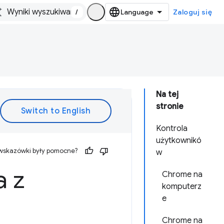
/
Zaloguj się
Na tej
stronie
Kontrola
użytkownikó
 wskazówki były pomocne?
w
a z
Chrome na
komputerz
e
Chrome na