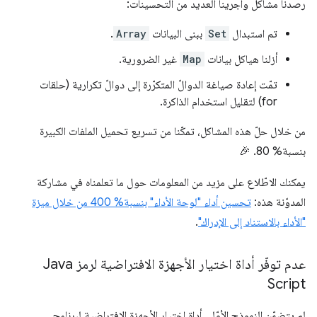
رصدنا مشاكل وأجرينا العديد من التحسينات:
تم استبدال
Set
ببنى البيانات
Array
.
أزلنا هياكل بيانات
Map
غير الضرورية.
تمّت إعادة صياغة الدوالّ المتكرّرة إلى دوالّ تكرارية (حلقات
for) لتقليل استخدام الذاكرة.
من خلال حلّ هذه المشاكل، تمكّنا من تسريع تحميل الملفات الكبيرة
بنسبة% 80. 🎉
يمكنك الاطّلاع على مزيد من المعلومات حول ما تعلمناه في مشاركة
المدوّنة هذه:
تحسين أداء "لوحة الأداء" بنسبة% 400 من خلال ميزة
"الأداء بالاستناد إلى الإدراك"
.
عدم توفّر أداة اختيار الأجهزة الافتراضية لرمز Java
Script
لم يتضمّن النموذج الأوّلي أداة اختيار الأجهزة الافتراضية لبرنامج