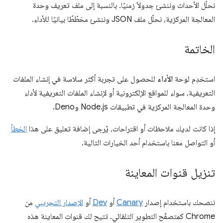
نحلّل الأحداث وننشئ جدولاً زمنيًا. بالنسبة إلى ملف تعريف وحدة
المعالجة المركزية، نحلّل ملف JSON وننشئ مخطّطًا بيانيًا للأداء.
الخاتمة
استخدِم لوحة
الأداء
للحصول على تجربة أكثر سلاسة في إنشاء الملفات
التعريفية، سواء للمواقع الإلكترونية أو لإنشاء الملفات التعريفية لأداء
وحدة المعالجة المركزية في تطبيقات Node.js وDeno.
إذا كانت لديك ملاحظات أو اقتراحات، يُرجى إضافة تعليق على هذا
الخطأ
أو التواصل معنا باستخدام أحد الخيارات التالية.
تنزيل قنوات المعاينة
ننصحك باستخدام إصدار
Canary
أو
Dev
أو
الإصدار التجريبي
من
Chrome كمتصفّح التطوير التلقائي. تتيح لك قنوات المعاينة هذه