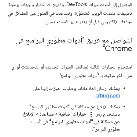
الوصول إلى أحدث ميزات DevTools، وتتيح لك اختبار واجهات برمجة
تطبيقات منصات الويب المتطوّرة، وتساعدك في العثور على المشاكل في
موقعك الإلكتروني قبل أن يعثر عليها المستخدمون.
التواصل مع فريق "أدوات مطوّري البرامج في
Chrome"
استخدِم الخيارات التالية لمناقشة الميزات الجديدة أو التحديثات أو أي
شيء آخر مرتبط بـ "أدوات مطوّري البرامج".
يمكنك إرسال الملاحظات وطلبات الميزات إلينا على
.
crbug.com
يمكنك الإبلاغ عن مشكلة في "أدوات مطوّري البرامج"
more_vert
باستخدام رمز
خيارات إضافية
>
مساعدة
>
الإبلاغ
عن مشكلة في "أدوات مطوّري البرامج"
في "أدوات
مطوّري البرامج".