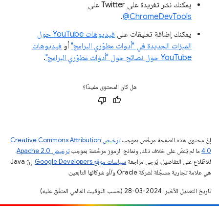
يمكنك نشر تغريدة على Twitter على
.
‎@ChromeDevTools
يمكنك إضافة تعليقات على
فيديوهات YouTube حول
الميزات الجديدة في "أدوات مطوّري البرامج"
أو
فيديوهات
YouTube حول نصائح حول "أدوات مطوّري البرامج"
.
هل كان المحتوى مفيدًا؟
إنّ محتوى هذه الصفحة مرخّص بموجب
ترخيص Creative Commons Attribution
4.0‏
ما لم يُنصّ على خلاف ذلك، ونماذج الرموز مرخّصة بموجب
ترخيص Apache 2.0‏
.
للاطّلاع على التفاصيل، يُرجى مراجعة
سياسات موقع Google Developers‏
. إنّ Java
هي علامة تجارية مسجَّلة لشركة Oracle و/أو شركائها التابعين.
تاريخ التعديل الأخير: 2024-03-28 (حسب التوقيت العالمي المتفَّق عليه)