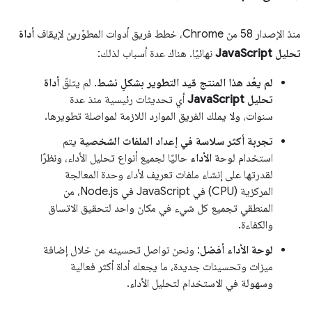
منذ الإصدار 58 من Chrome، خطط فريق أدوات المطوّرين لإيقاف
أداة
تحليل JavaScript
نهائيًا. هناك عدة أسباب لذلك:
لم يعُد هذا المنتج قيد التطوير بشكلٍ نشط
. لم يتلقّ
أداة
تحليل JavaScript
أي تحديثات رئيسية منذ عدة
سنوات، ولا يملك الفريق الموارد اللازمة لمواصلة تطويرها.
تجربة أكثر سلاسة في إعداد الملفات الشخصية
يتم
استخدام لوحة
الأداء
حاليًا لجميع أنواع تحليل الأداء، ونظرًا
لقدرتها على إنشاء ملفات تعريف لأداء وحدة المعالجة
المركزية (CPU) في JavaScript في Node.js، من
المنطقي تجميع كل شيء في مكان واحد لتحقيق الاتساق
والكفاءة.
لوحة الأداء أفضل
: ونحن نواصل تحسينه من خلال إضافة
ميزات وتحسينات جديدة، ما يجعله أداة أكثر فعالية
وسهولة في الاستخدام لتحليل الأداء.