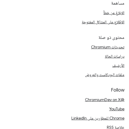
مساهمة
الإبلاغ عن خطأ
الاطّلاع على المشاكل المفتوحة
محتوى ذو صلة
تحديثات Chromium
دراسات الحالة
الأرشيف
ملفات البودكاست والعروض
Follow
@ChromiumDev on X
YouTube
Chrome للمطوّرين على LinkedIn
خلاصة RSS