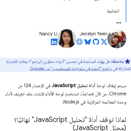
الخاتمة
Nancy Li
Jecelyn Yeen
ملاحظة:
هل يهمّك المساعدة في تحسين "أدوات مطوّري البرامج"؟ يمكنك الاشتراك
للمشاركة في
برنامج "البحث في سلوكيات المستخدمين" من Google
.
سيتم إيقاف لوحة
أداة تحليل JavaScript
في الإصدار 124 من
Chrome. من الآن فصاعدًا، استخدِم لوحة
الأداء
لإنشاء ملف تعريف لأداء
وحدة المعالجة المركزية في Node.js.
لماذا نوقف أداة "تحليل Java
Script" نهائيًا؟
(محلل Java
Script)