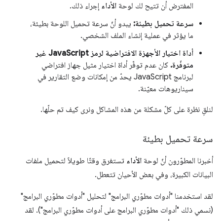
المفترض أن تتيح لك لوحة
الأداء
إجراء ذلك.
سرعة تحميل بطيئة:
يبدو أنّ سرعة تحميل اللوحة بطيئة،
ما يؤثر في عملية إنشاء الملف الشخصي.
أداة اختيار الأجهزة الافتراضية لرمز JavaScript غير
متوفّرة.
كان عدم توفّر أداة اختيار مثيل جهاز افتراضي
لبرنامج JavaScript يحدّ من إمكانات وضع التقارير في
سيناريوهات معيّنة.
لنلقِ نظرة على كلّ مشكلة من هذه المشاكل ونرى كيف تم حلّها.
سرعة تحميل بطيئة
أخبرنا المطوّرون أنّ لوحة
الأداء
تستغرق وقتًا طويلاً لتحميل ملفات
البيانات الكبيرة، وفي بعض الأحيان تتعطل.
لقد استخدمنا "أدوات مطوّري البرامج" لتحليل "أدوات مطوّري البرامج"
(نسمي ذلك "أدوات مطوّري البرامج على أدوات مطوّري البرامج"). لقد