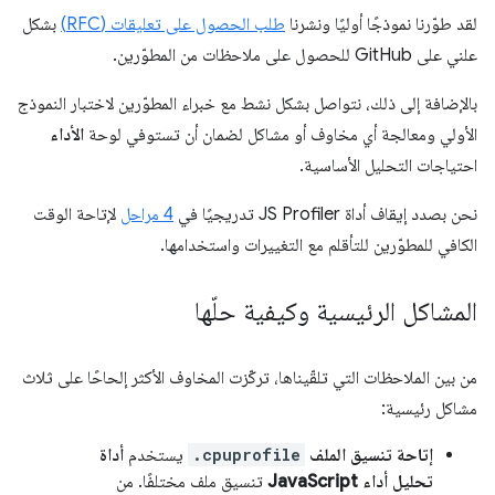
لقد طوّرنا نموذجًا أوليًا ونشرنا
طلب الحصول على تعليقات (RFC)
بشكل
علني على GitHub للحصول على ملاحظات من المطوّرين.
بالإضافة إلى ذلك، نتواصل بشكل نشط مع خبراء المطوّرين لاختبار النموذج
الأولي ومعالجة أي مخاوف أو مشاكل لضمان أن تستوفي لوحة
الأداء
احتياجات التحليل الأساسية.
نحن بصدد إيقاف أداة JS Profiler تدريجيًا في
4 مراحل
لإتاحة الوقت
الكافي للمطوّرين للتأقلم مع التغييرات واستخدامها.
المشاكل الرئيسية وكيفية حلّها
من بين الملاحظات التي تلقّيناها، تركّزت المخاوف الأكثر إلحاحًا على ثلاث
مشاكل رئيسية:
إتاحة تنسيق الملف
.cpuprofile
يستخدم
أداة
تحليل أداء JavaScript
تنسيق ملف مختلفًا. من