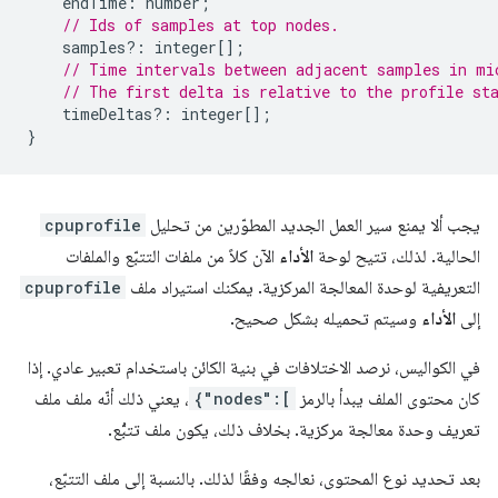
endTime
:
number
;
// Ids of samples at top nodes.
samples
?:
integer
[];
// Time intervals between adjacent samples in mi
// The first delta is relative to the profile st
timeDeltas
?:
integer
[];
}
يجب ألا يمنع سير العمل الجديد المطوّرين من تحليل
cpuprofile
الحالية. لذلك، تتيح لوحة
الأداء
الآن كلاً من ملفات التتبّع والملفات
التعريفية لوحدة المعالجة المركزية. يمكنك استيراد ملف
cpuprofile
إلى
الأداء
وسيتم تحميله بشكل صحيح.
في الكواليس، نرصد الاختلافات في بنية الكائن باستخدام تعبير عادي. إذا
كان محتوى الملف يبدأ بالرمز
{"nodes":[
، يعني ذلك أنّه ملف ملف
تعريف وحدة معالجة مركزية. بخلاف ذلك، يكون ملف تتبُّع.
بعد تحديد نوع المحتوى، نعالجه وفقًا لذلك. بالنسبة إلى ملف التتبّع،