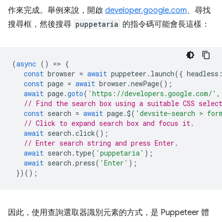
作來完成。舉例來說，開啟
developer.google.com
、尋找
搜尋框，然後搜尋
puppetaria
的指令碼可能會長這樣：
(
async
()
=
>
{
const
browser
=
await
puppeteer
.
launch
({
headless
const
page
=
await
browser
.
newPage
();
await
page
.
goto
(
'https://developers.google.com/'
,
// Find the search box using a suitable CSS selec
const
search
=
await
page
.
$
(
'devsite-search > for
// Click to expand search box and focus it.
await
search
.
click
();
// Enter search string and press Enter.
await
search
.
type
(
'puppetaria'
);
await
search
.
press
(
'Enter'
);
})();
因此，使用查詢選取器識別元素的方式，是 Puppeteer 體