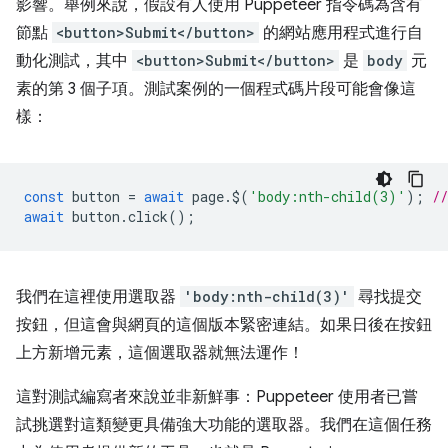
影響。舉例來說，假設有人使用 Puppeteer 指令碼為含有
節點
<button>Submit</button>
的網站應用程式進行自
動化測試，其中
<button>Submit</button>
是
body
元
素的第 3 個子項。測試案例的一個程式碼片段可能會像這
樣：
const
button
=
await
page
.
$
(
'body:nth-child(3)'
);
/
await
button
.
click
();
我們在這裡使用選取器
'body:nth-child(3)'
尋找提交
按鈕，但這會與網頁的這個版本緊密連結。如果日後在按鈕
上方新增元素，這個選取器就無法運作！
這對測試編寫者來說並非新鮮事：Puppeteer 使用者已嘗
試挑選對這類變更具備強大功能的選取器。我們在這個任務