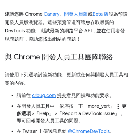
建議您將 Chrome
Canary
、
開發人員版
或
Beta 版
設為預設
開發人員版瀏覽器。這些預覽管道可讓您存取最新的
DevTools 功能，測試最新的網路平台 API，並在使用者發
現問題前，協助您找出網站的問題！
與 Chrome 開發人員工具團隊聯絡
請使用下列選項討論新功能、更新或任何與開發人員工具相
關的內容。
請前往
crbug.com
提交意見回饋和功能要求。
more_vert
在開發人員工具中，依序按一下「more_vert」
更
多選項
>「Help」
>「Report a DevTools issue」
，
即可回報開發人員工具的問題。
在 Twitter 上傳送訊息給
@ChromeDevTools
。