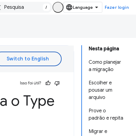
/
Fazer login
Nesta página
Como planejar
a migração
Escolher e
Isso foi útil?
pousar um
a o Type
arquivo
Prove o
padrão e repita
Migrar e