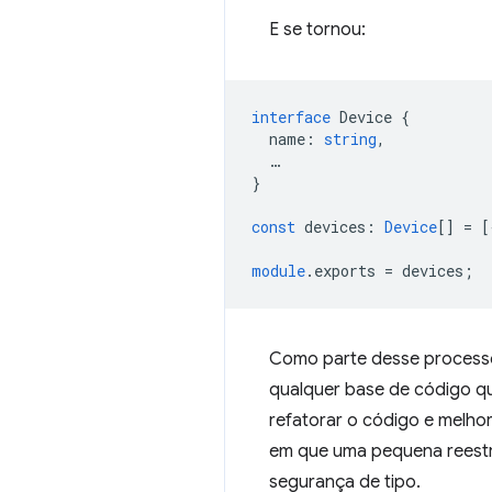
E se tornou:
interface
Device
{
name
:
string
,
…
}
const
devices
:
Device
[]
=
[
module
.exports
=
devices
;
Como parte desse processo
qualquer base de código qu
refatorar o código e melho
em que uma pequena reestr
segurança de tipo.