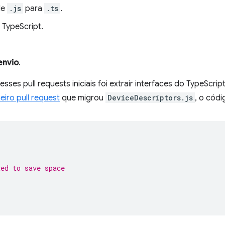
de
.js
para
.ts
.
 TypeScript.
envio
.
sses pull requests iniciais foi extrair interfaces do TypeScri
eiro pull request
que migrou
DeviceDescriptors.js
, o cód
ted to save space