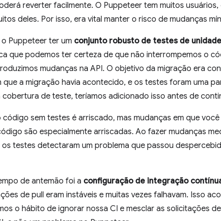
derá reverter facilmente. O Puppeteer tem muitos usuários,
tos deles. Por isso, era vital manter o risco de mudanças mí
 o Puppeteer ter um
conjunto robusto de testes de unidad
ifica que podemos ter certeza de que não interrompemos o có
oduzimos mudanças na API. O objetivo da migração era conc
ue a migração havia acontecido, e os testes foram uma parte
cobertura de teste, teríamos adicionado isso antes de cont
 código sem testes é arriscado, mas mudanças em que você
 código são especialmente arriscadas. Ao fazer mudanças mec
es os testes detectaram um problema que passou despercebi
tempo de antemão foi a
configuração de integração contínua
ções de pull eram instáveis e muitas vezes falhavam. Isso ac
s o hábito de ignorar nossa CI e mesclar as solicitações de