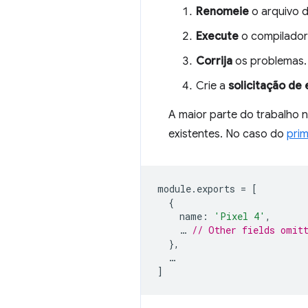
Renomeie
o arquivo 
Execute
o compilador
Corrija
os problemas.
Crie a
solicitação de 
A maior parte do trabalho ne
existentes. No caso do
prim
module
.
exports
=
[
{
name
:
'Pixel 4'
,
…
// Other fields omit
},
…
]