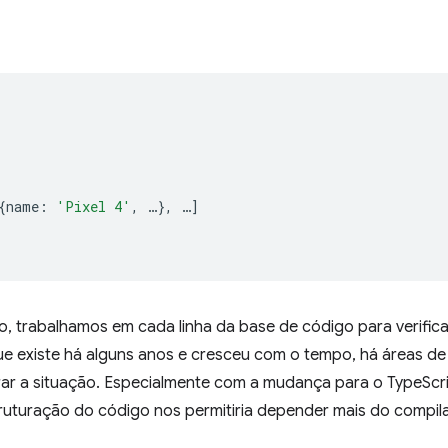
{
name
:
'Pixel 4'
,
…
},
…
]
, trabalhamos em cada linha da base de código para verifi
e existe há alguns anos e cresceu com o tempo, há áreas d
rar a situação. Especialmente com a mudança para o TypeScrip
uturação do código nos permitiria depender mais do compila