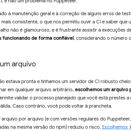
I, e não um problema no Puppeteer.
do à manutenção geral e à correção de alguns erros de te
mais consistente, o que nos permitiu ouvir a CI e saber que 
lho não é glamouroso, e é frustrante assistir a execuções de C
s funcionando de forma confiável
, considerando o número de
 um arquivo
o estava pronta e tínhamos um servidor de CI robusto cheio
har em qualquer arquivo arbitrário,
escolhemos um arquivo 
permite validar o processo planejado que você está prestes a r
álida. Caso contrário, você pode voltar à prancheta.
e arquivo por arquivo (e com versões regulares do Puppeteer
das na mesma versão do npm) reduziu o risco.
Escolhemos