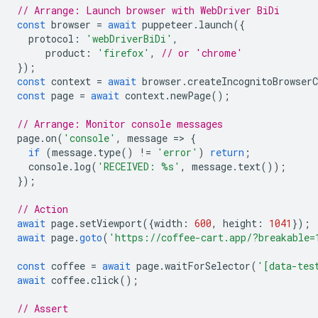
// Arrange: Launch browser with WebDriver BiDi
const
browser
=
await
puppeteer
.
launch
({
protocol
:
'webDriverBiDi'
,
product
:
'firefox'
,
// or 'chrome'
});
const
context
=
await
browser
.
createIncognitoBrowserC
const
page
=
await
context
.
newPage
();
// Arrange: Monitor console messages
page
.
on
(
'console'
,
message
=
>
{
if
(
message
.
type
()
!=
'error'
)
return
;
console
.
log
(
'RECEIVED: %s'
,
message
.
text
());
});
// Action
await
page
.
setViewport
({
width
:
600
,
height
:
1041
});
await
page
.
goto
(
'https://coffee-cart.app/?breakable=
const
coffee
=
await
page
.
waitForSelector
(
'[data-tes
await
coffee
.
click
();
// Assert 