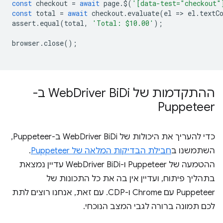
const
checkout
=
await
page
.
$
(
'[data-test="checkout"
const
total
=
await
checkout
.
evaluate
(
el
=
>
el
.
textC
assert
.
equal
(
total
,
'Total: $10.00'
);
browser
.
close
();
ההתקדמות של Web
Driver Bi
Di ב-
Puppeteer
כדי להעריך את היכולות של WebDriver BiDi ב-Puppeteer,
השתמשנו ב
חבילת הבדיקות המלאה של Puppeteer
.
ההטמעה של Puppeteer ו-WebDriver BiDi עדיין נמצאת
בתהליך פיתוח, ועדיין אין בה את כל התכונות של
Puppeteer עם Chrome ו-CDP. עם זאת, אנחנו רוצים לתת
לכם תמונה ברורה לגבי המצב הנוכחי.