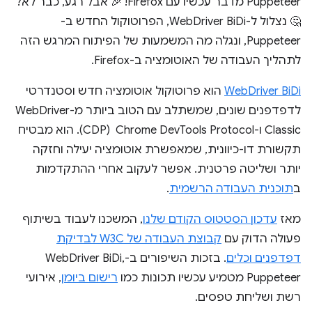
Puppeteer מדבר עכשיו עם Firefox! 🎉 אבל רגע, כבר לא?
🤔 נצלול ל-WebDriver BiDi, הפרוטוקול החדש ב-
Puppeteer, ונגלה מה המשמעות של הפיתוח המרגש הזה
לתהליך העבודה של האוטומציה ב-Firefox.
WebDriver BiDi
הוא פרוטוקול אוטומציה חדש וסטנדרטי
לדפדפנים שונים, שמשתלב עם הטוב ביותר מ-WebDriver
Classic ו-Chrome DevTools Protocol ‏ (CDP). הוא מבטיח
תקשורת דו-כיוונית, שמאפשרת אוטומציה יעילה וחזקה
יותר ושליטה פרטנית. אפשר לעקוב אחרי ההתקדמות
ב
תוכנית העבודה הרשמית
.
מאז
עדכון הסטטוס הקודם שלנו
, המשכנו לעבוד בשיתוף
פעולה הדוק עם
קבוצת העבודה של W3C לבדיקת
דפדפנים וכלים
. בזכות השיפורים ב-WebDriver BiDi,
Puppeteer מטמיע עכשיו תכונות כמו
רישום ביומן
, אירועי
רשת ושליחת טפסים.