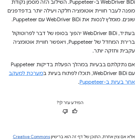
WebDriver BiDi ב-Puppeteer. השילוב הזה מסמן נקודת
מפנה לעבר חוויית אוטומציה חלקה ויעילה יותר בדפדפנים
שונים. מומלץ לנסות את WebDriver BiDi עם Puppeteer.
בעתיד, WebDriver BiDi יהפוך בסופו של דבר לפרוטוקול
ברירת המחדל של Puppeteer, ויאפשר חוויית אוטומציה
עקבית וחזקה יותר.
אם נתקלתם בבעיות במהלך הפעלת בדיקות Puppeteer
עם WebDriver BiDi, תוכלו לפתוח בעיות ב
מערכת למעקב
אחר בעיות ב-Puppeteer
.
המידע עזר לך?
אלא אם צוין אחרת, התוכן של דף זה הוא ברישיון
Creative Commons