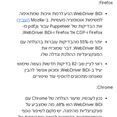
Firefox:
WebDriver BiDi הגיע לרמת איכות שמתאימה
למשימות אוטומציה מעשיות. ב-Mozilla
העבירו
את הבדיקות של Puppeteer עבור pdf.js מ-
Firefox ו-CDP אל Firefox ו-WebDriver BiDi.
יותר מ-55% מהבדיקות עוברות בהצלחה עם
WebDriver BiDi, דבר שמוכיח את
הפונקציונליות ההולכת וגדלה שלו.
ראוי לציין שב-82 בדיקות חדשות נעשה שימוש
יעיל ב-WebDriver BiDi, ומכאן אפשר להבין
שאנחנו מתכוונים להוסיף עוד שיפורים.
Chrome:
נכון לעכשיו, שיעור הצלחה של Chrome עם
WebDriver BiDi הוא 68%, מה שמצביע על
פונקציונליות מהימנה. יש מקום לשיפור נוסף