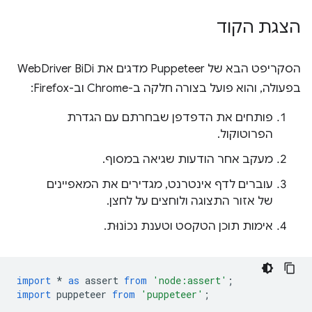
הצגת הקוד
הסקריפט הבא של Puppeteer מדגים את WebDriver BiDi
בפעולה, והוא פועל בצורה חלקה ב-Chrome וב-Firefox:
פותחים את הדפדפן שבחרתם עם הגדרת
הפרוטוקול.
מעקב אחר הודעות שגיאה במסוף.
עוברים לדף אינטרנט, מגדירים את המאפיינים
של אזור התצוגה ולוחצים על לחצן.
אימות תוכן הטקסט וטענת נכוֹנוּת.
import
*
as
assert
from
'node:assert'
;
import
puppeteer
from
'puppeteer'
;