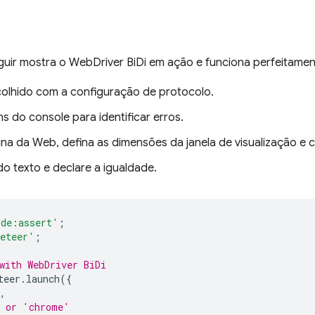
guir mostra o WebDriver BiDi em ação e funciona perfeitamen
colhido com a configuração de protocolo.
 do console para identificar erros.
a da Web, defina as dimensões da janela de visualização e 
do texto e declare a igualdade.
ode:assert'
;
eteer'
;
with WebDriver BiDi
teer
.
launch
({
,
/ or 'chrome'