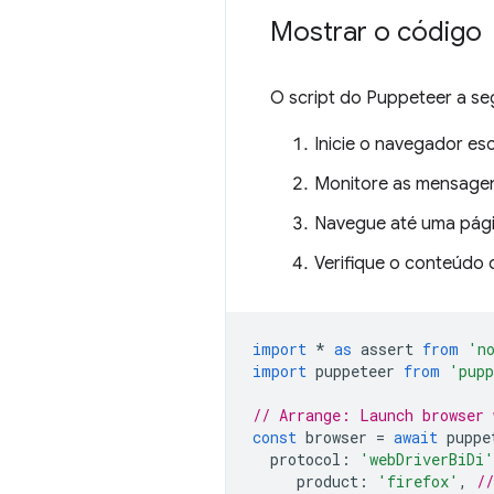
Mostrar o código
O script do Puppeteer a se
Inicie o navegador es
Monitore as mensagens
Navegue até uma págin
Verifique o conteúdo 
import
*
as
assert
from
'n
import
puppeteer
from
'pupp
// Arrange: Launch browser 
const
browser
=
await
puppe
protocol
:
'webDriverBiDi'
product
:
'firefox'
,
/