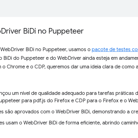
b
Driver Bi
Di no Puppeteer
o WebDriver BiDi no Puppeteer, usamos o
pacote de testes c
 BiDi do Puppeteer e do WebDriver ainda esteja em andame
 o Chrome e o CDP, queremos dar uma ideia clara de como a
nçou um nível de qualidade adequado para tarefas práticas 
ppeteer para pdf.js do Firefox e CDP para o Firefox e o WebD
es são aprovados com o WebDriver BiDi, demonstrando a cre
es usam o WebDriver BiDi de forma eficiente, abrindo caminh