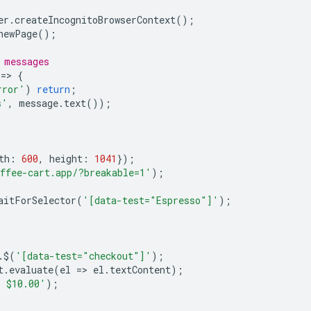
er
.
createIncognitoBrowserContext
();
newPage
();
 messages
=
>
{
rror'
)
return
;
s'
,
message
.
text
());
th
:
600
,
height
:
1041
});
ffee-cart.app/?breakable=1'
);
aitForSelector
(
'[data-test="Espresso"]'
);
.
$
(
'[data-test="checkout"]'
);
t
.
evaluate
(
el
=
>
el
.
textContent
);
 $10.00'
);