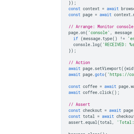
});
const
context
=
await
brows
const
page
=
await
context
.
// Arrange: Monitor console
page
.
on
(
'console'
,
message
if
(
message
.
type
()
!=
'e
console
.
log
(
'RECEIVED: %
});
// Action
await
page
.
setViewport
({
wid
await
page
.
goto
(
'https://co
const
coffee
=
await
page
.
w
await
coffee
.
click
();
// Assert 
const
checkout
=
await
page
const
total
=
await
checkou
assert
.
equal
(
total
,
'Total: