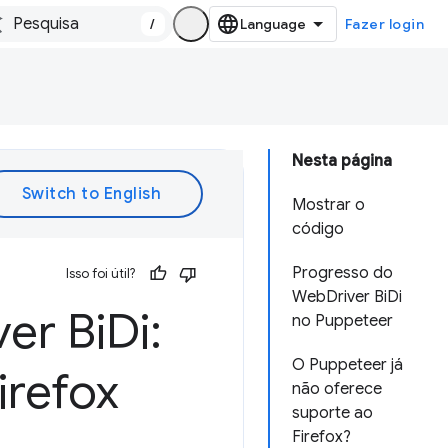
/
Fazer login
Nesta página
Mostrar o
código
Progresso do
Isso foi útil?
WebDriver BiDi
ver Bi
Di:
no Puppeteer
O Puppeteer já
refox
não oferece
suporte ao
Firefox?