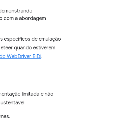
 demonstrando
ção com a abordagem
os específicos de emulação
ppeteer quando estiverem
do WebDriver BiDi
.
entação limitada e não
ustentável.
emas.