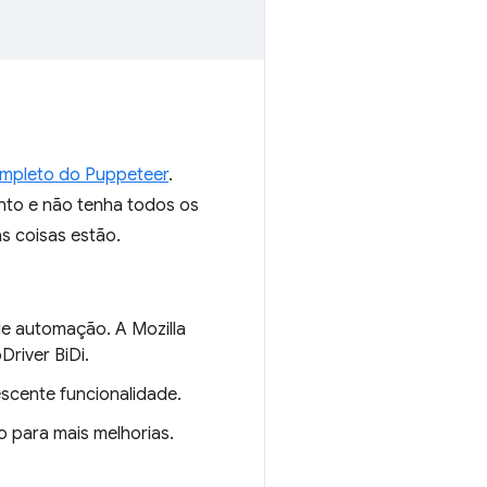
ompleto do Puppeteer
.
nto e não tenha todos os
s coisas estão.
de automação. A Mozilla
river BiDi.
scente funcionalidade.
o para mais melhorias.