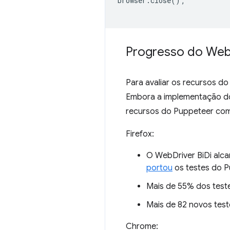
browser
.
close
();
Progresso do We
Para avaliar os recursos d
Embora a implementação do
recursos do Puppeteer com
Firefox:
O WebDriver BiDi alca
portou
os testes do Pu
Mais de 55% dos test
Mais de 82 novos test
Chrome: