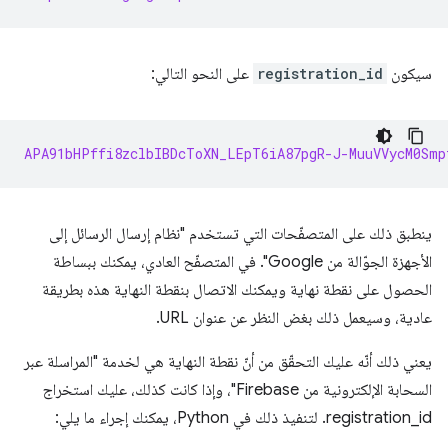
سيكون
registration_id
على النحو التالي:
APA91bHPffi8zclbIBDcToXN_LEpT6iA87pgR-J-MuuVVycM0Smp
ينطبق ذلك على المتصفّحات التي تستخدم "نظام إرسال الرسائل إلى
الأجهزة الجوّالة من Google". في المتصفّح العادي، يمكنك ببساطة
الحصول على نقطة نهاية ويمكنك الاتصال بنقطة النهاية هذه بطريقة
عادية، وسيعمل ذلك بغض النظر عن عنوان URL.
يعني ذلك أنّه عليك التحقّق من أنّ نقطة النهاية هي لخدمة "المراسلة عبر
السحابة الإلكترونية من Firebase"، وإذا كانت كذلك، عليك استخراج
registration_id. لتنفيذ ذلك في Python، يمكنك إجراء ما يلي: