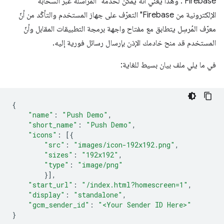
Firebase". وهذا يعني أنّه يمكن لخدمة "المراسلة عبر السحابة
الإلكترونية من Firebase" التعرّف على جهاز المستخدم والتأكّد من أنّ
معرّف المُرسِل يتطابق مع مفتاح واجهة برمجة التطبيقات المقابل وأنّ
المستخدم قد منح خادمك الإذن بإرسال رسائل فورية إليه.
في ما يلي ملف بيان بسيط للغاية:
{
"name"
:
"Push Demo"
,
"short_name"
:
"Push Demo"
,
"icons"
:
[{
"src"
:
"images/icon-192x192.png"
,
"sizes"
:
"192x192"
,
"type"
:
"image/png"
}],
"start_url"
:
"/index.html?homescreen=1"
,
"display"
:
"standalone"
,
"gcm_sender_id"
:
"<Your Sender ID Here>"
}