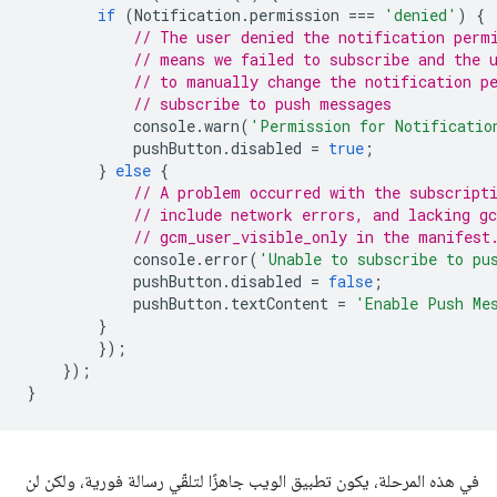
if
(
Notification
.
permission
===
'denied'
)
{
// The user denied the notification perm
// means we failed to subscribe and the 
// to manually change the notification p
// subscribe to push messages
console
.
warn
(
'Permission for Notificatio
pushButton
.
disabled
=
true
;
}
else
{
// A problem occurred with the subscript
// include network errors, and lacking g
// gcm_user_visible_only in the manifest
console
.
error
(
'Unable to subscribe to pu
pushButton
.
disabled
=
false
;
pushButton
.
textContent
=
'Enable Push Me
}
});
});
}
في هذه المرحلة، يكون تطبيق الويب جاهزًا لتلقّي رسالة فورية، ولكن لن