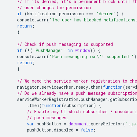
// If its denied, it's a permanent block until t
// user changes the permission
if
(
Notification
.
permission
===
'denied'
)
{
console
.
warn
(
'The user has blocked notifications
return
;
}
// Check if push messaging is supported
if
(
!
(
'PushManager'
in
window
))
{
console
.
warn
(
'Push messaging isn\'t supported.'
)
return
;
}
// We need the service worker registration to che
navigator
.
serviceWorker
.
ready
.
then
(
function
(
serv
// Do we already have a push message subscriptio
serviceWorkerRegistration
.
pushManager
.
getSubscrip
.
then
(
function
(
subscription
)
{
// Enable any UI which subscribes / unsubscr
// push messages.
var
pushButton
=
document
.
querySelector
(
'.js
pushButton
.
disabled
=
false
;