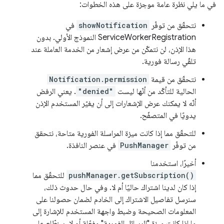
في ما يلي نظرة عامة موجزة على هذه الخطوات:
نتحقّق من توفّر
showNotification
في
ServiceWorkerRegistration النموذج الأولي. بدون
هذا الإذن، لن نتمكّن من عرض إشعار من الخدمة العاملة عند
تلقّي رسالة فورية.
نتحقّق من قيمة
Notification.permission
الحالية للتأكّد من أنّها ليست
"denied"
. يعني الرفض
أنّه لا يمكنك عرض الإشعارات إلى أن يغيّر المستخدم الإذن
يدويًا في المتصفّح.
للتحقّق مما إذا كانت ميزة المراسلة الفورية متاحة، نتحقق
من توفّر
PushManager
في عنصر النافذة.
أخيرًا، استخدمنا
pushManager.getSubscription()
للتحقّق مما
إذا كان لدينا اشتراك حاليًا أم لا. وفي حال حدوث ذلك،
سنرسل تفاصيل الاشتراك إلى الخادم لضمان حصولنا على
المعلومات الصحيحة وضبط واجهة المستخدم للإشارة إلى
ما إذا كانت ميزة "الرسائل الفورية" مفعّلة أم لا. سنطّلع على