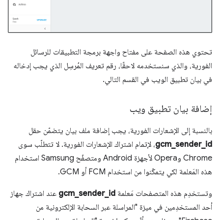
تحتوي هذه الصفحة على مفتاح واجهة برمجة التطبيقات للرسائل
الفورية، والذي سنستخدمه لاحقًا، رقم تعريف المُرسِل الذي يجب إدخاله
في بيان تطبيق الويب في القسم التالي.
إضافة بيان تطبيق ويب
بالنسبة إلى الإشعارات الفورية، يجب إضافة ملف بيان يتضمّن حقل
gcm_sender_id
، لإتمام اشتراك الإشعارات الفورية. لا تتطلّب سوى
Chrome وOpera لأجهزة Android ومتصفّح Samsung استخدام
هذه المَعلمة لكي يتمكّنوا من استخدام FCM أو GCM.
وتستخدِم هذه المتصفحات مَعلمة
gcm_sender_id
عند اشتراك جهاز
أحد المستخدِمين في ميزة "المراسلة عبر السحابة الإلكترونية من