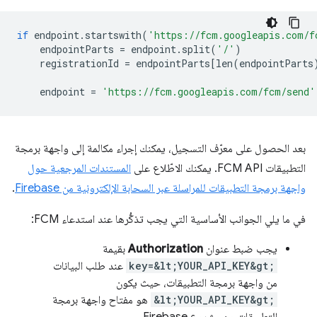
if
endpoint
.
startswith
(
'https://fcm.googleapis.com/f
endpointParts
=
endpoint
.
split
(
'/'
)
registrationId
=
endpointParts
[
len
(
endpointParts
endpoint
=
'https://fcm.googleapis.com/fcm/send'
بعد الحصول على معرّف التسجيل، يمكنك إجراء مكالمة إلى واجهة برمجة
التطبيقات FCM API. يمكنك الاطّلاع على
المستندات المرجعية حول
واجهة برمجة التطبيقات للمراسلة عبر السحابة الإلكترونية من Firebase
.
في ما يلي الجوانب الأساسية التي يجب تذكُّرها عند استدعاء FCM:
يجب ضبط عنوان
Authorization
بقيمة
key=&lt;YOUR_API_KEY&gt;
عند طلب البيانات
من واجهة برمجة التطبيقات، حيث يكون
&lt;YOUR_API_KEY&gt;
هو مفتاح واجهة برمجة