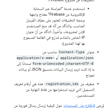
التطبيقات من مشروع Firebase.
تستخدم خدمة "المراسلة عبر السحابة
الإلكترونية من Firebase" مفتاح واجهة
برمجة التطبيقات للعثور على معرّف المُرسِل
المناسب، والتأكّد من أنّه قد منح المستخدم
الإذن لمشروعك، وأخيراً، التأكّد من أنّ عنوان
IP الخاص بالخادم مُدرَج في القائمة المسموح
بها لهذا المشروع.
عنوان
Content-Type
مناسب من
application/json
أو
application/x-www-
form-urlencoded;charset=UTF-8
استنادًا إلى
ما إذا كنت تريد إرسال البيانات بتنسيق JSON أو بيانات
نموذج
صفيف من
registration_ids
: هذه هي أرقام تعريف
التسجيل التي تريد استخراجها من نقاط النهاية من
المستخدمين.
يُرجى
الاطّلاع على المستندات
حول كيفية إرسال رسائل فورية من