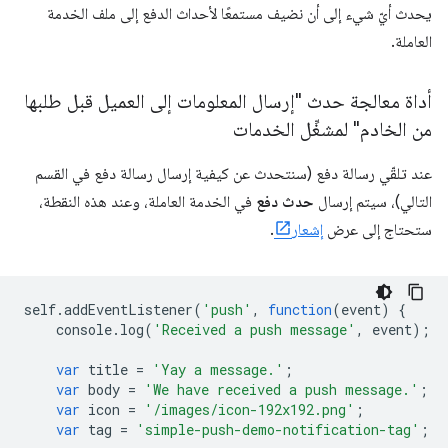
يحدث أيّ شيء إلى أن نضيف مستمعًا لأحداث الدفع إلى ملف الخدمة
العاملة.
أداة معالجة حدث "إرسال المعلومات إلى العميل قبل طلبها
من الخادم" لمشغِّل الخدمات
عند تلقّي رسالة دفع (سنتحدث عن كيفية إرسال رسالة دفع في القسم
التالي)، سيتم إرسال
حدث دفع
في الخدمة العاملة، وعند هذه النقطة،
ستحتاج إلى عرض
إشعار
.
self
.
addEventListener
(
'push'
,
function
(
event
)
{
console
.
log
(
'Received a push message'
,
event
);
var
title
=
'Yay a message.'
;
var
body
=
'We have received a push message.'
;
var
icon
=
'/images/icon-192x192.png'
;
var
tag
=
'simple-push-demo-notification-tag'
;