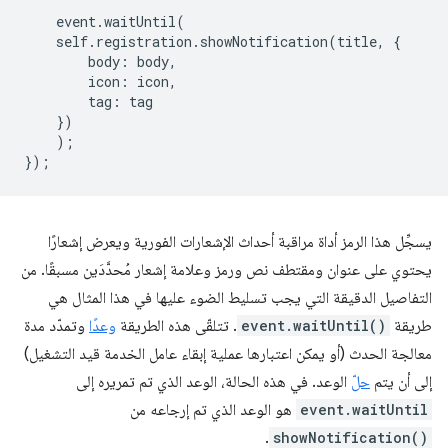
event
.
waitUntil
(
self
.
registration
.
showNotification
(
title
,
{
body
:
body
,
icon
:
icon
,
tag
:
tag
})
);
});
يسجِّل هذا الرمز أداة مراقبة أحداث الإشعارات الفورية ويعرض إشعارًا
يحتوي على عنوان ومقتطف نص ورمز وعلامة إشعار مُحدَّدَين مسبقًا. من
التفاصيل الدقيقة التي يجب تسليط الضوء عليها في هذا المثال هي
طريقة
event.waitUntil()
. تتلقّى هذه الطريقة
وعدًا
وتمدّد مدة
معالجة الحدث (أو يمكن اعتبارها عملية إبقاء عامل الخدمة قيد التشغيل)
إلى أن يتم
حلّ
الوعد. في هذه الحالة، الوعد الذي تم تمريره إلى
event.waitUntil
هو الوعد الذي تم إرجاعه من
.
showNotification()