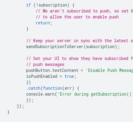
if
(
!
subscription
)
{
// We aren't subscribed to push, so set 
// to allow the user to enable push
return
;
}
// Keep your server in sync with the latest s
sendSubscriptionToServer
(
subscription
);
// Set your UI to show they have subscribed f
// push messages
pushButton
.
textContent
=
'Disable Push Messa
isPushEnabled
=
true
;
})
.
catch
(
function
(
err
)
{
console
.
warn
(
'Error during getSubscription()
});
});
}