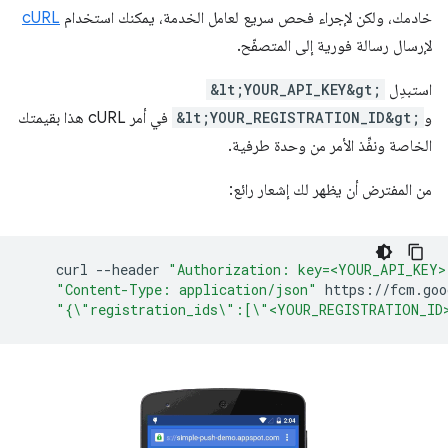
خادمك، ولكن لإجراء فحص سريع لعامل الخدمة، يمكنك استخدام
cURL
لإرسال رسالة فورية إلى المتصفّح.
استبدِل
&lt;YOUR_API_KEY&gt;
و
&lt;YOUR_REGISTRATION_ID&gt;
في أمر cURL هذا بقيمتك
الخاصة ونفِّذ الأمر من وحدة طرفية.
من المفترض أن يظهر لك إشعار رائع:
curl
--header
"Authorization: key=<YOUR_API_KEY>
"Content-Type: application/json"
https://fcm.goo
"{\"registration_ids\":[\"<YOUR_REGISTRATION_ID