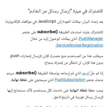
الاشتراك في ميزة "إرسال رسائل من الخادم"
بعد إعداد البيان، يمكنك العودة إلى JavaScript في مواقعك الإلكترونية.
للاشتراك، عليك استدعاء الطريقة
subscribe()‎
على عنصر
PushManager
، الذي يمكنك الوصول إليه من خلال
.
ServiceWorkerRegistration
سيطلب هذا من المستخدم منح مصدرك الإذن لإرسال إشعارات push.
بدون هذا الإذن، لن تتمكّن من إشتراك بنجاح.
إذا تم حلّ
الوعد
الذي تم إرجاعه بواسطة الطريقة
subscribe()‎
، سيتم
منحك عنصر
PushSubscription
الذي سيحتوي على
نقطة نهاية
.
يجب حفظ
نقطة النهاية
على خادمك لكل مستخدم، لأنّك ستحتاج إليها
لإرسال رسائل فورية في تاريخ لاحق.