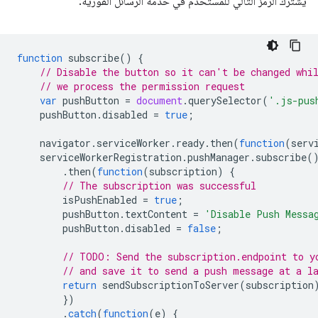
يشترك الرمز التالي للمستخدم في خدمة الرسائل الفورية:
function
subscribe
()
{
// Disable the button so it can't be changed whi
// we process the permission request
var
pushButton
=
document
.
querySelector
(
'.js-pus
pushButton
.
disabled
=
true
;
navigator
.
serviceWorker
.
ready
.
then
(
function
(
serv
serviceWorkerRegistration
.
pushManager
.
subscribe
(
.
then
(
function
(
subscription
)
{
// The subscription was successful
isPushEnabled
=
true
;
pushButton
.
textContent
=
'Disable Push Messa
pushButton
.
disabled
=
false
;
// TODO: Send the subscription.endpoint to y
// and save it to send a push message at a l
return
sendSubscriptionToServer
(
subscription
})
.
catch
(
function
(
e
)
{