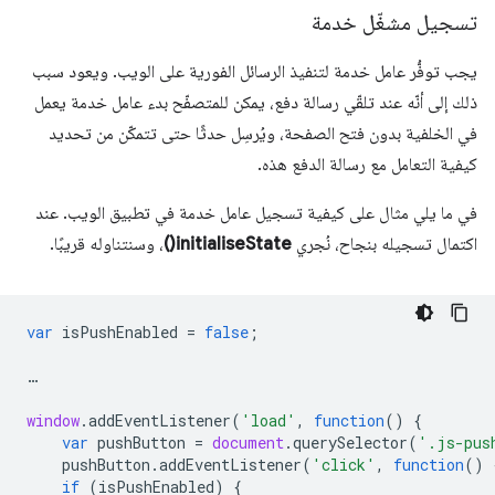
تسجيل مشغّل خدمة
يجب توفُّر عامل خدمة لتنفيذ الرسائل الفورية على الويب. ويعود سبب
ذلك إلى أنّه عند تلقّي رسالة دفع، يمكن للمتصفّح بدء عامل خدمة يعمل
في الخلفية بدون فتح الصفحة، ويُرسِل حدثًا حتى تتمكّن من تحديد
كيفية التعامل مع رسالة الدفع هذه.
في ما يلي مثال على كيفية تسجيل عامل خدمة في تطبيق الويب. عند
اكتمال تسجيله بنجاح، نُجري
initialiseState()
، وسنتناوله قريبًا.
var
isPushEnabled
=
false
;
…
window
.
addEventListener
(
'load'
,
function
()
{
var
pushButton
=
document
.
querySelector
(
'.js-pus
pushButton
.
addEventListener
(
'click'
,
function
()
if
(
isPushEnabled
)
{