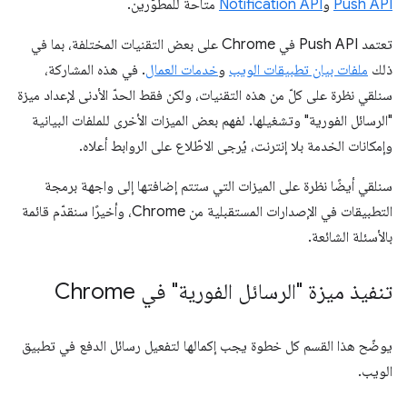
Push API
و
Notification API
متاحة للمطوّرين.
تعتمد Push API في Chrome على بعض التقنيات المختلفة، بما في
ذلك
ملفات بيان تطبيقات الويب
و
خدمات العمال
. في هذه المشاركة،
سنلقي نظرة على كلّ من هذه التقنيات، ولكن فقط الحدّ الأدنى لإعداد ميزة
"الرسائل الفورية" وتشغيلها. لفهم بعض الميزات الأخرى للملفات البيانية
وإمكانات الخدمة بلا إنترنت، يُرجى الاطّلاع على الروابط أعلاه.
سنلقي أيضًا نظرة على الميزات التي ستتم إضافتها إلى واجهة برمجة
التطبيقات في الإصدارات المستقبلية من Chrome، وأخيرًا سنقدّم قائمة
بالأسئلة الشائعة.
تنفيذ ميزة "الرسائل الفورية" في Chrome
يوضّح هذا القسم كل خطوة يجب إكمالها لتفعيل رسائل الدفع في تطبيق
الويب.