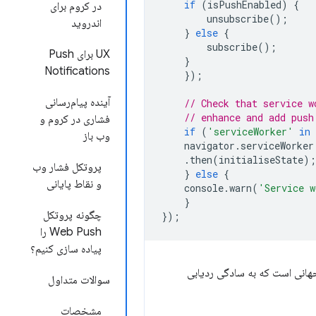
if
(
isPushEnabled
)
{
در کروم برای
unsubscribe
();
اندروید
}
else
{
subscribe
();
UX برای Push
}
Notifications
});
آینده پیام‌رسانی
// Check that service w
// enhance and add push
فشاری در کروم و
if
(
'serviceWorker'
in
وب باز
navigator
.
serviceWorker
.
then
(
initialiseState
);
پروتکل فشار وب
}
else
{
و نقاط پایانی
console
.
warn
(
'Service w
}
چگونه پروتکل
});
Web Push را
پیاده سازی کنیم؟
انی است که به سادگی ردیابی
سوالات متداول
مشخصات