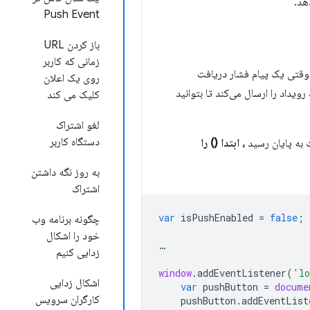
هد.
Push Event
باز کردن URL
زمانی که کاربر
 وقتی یک پیام فشار دریافت
روی یک اعلان
یداد را ارسال می‌کند تا بتوانید
کلیک می کند
لغو اشتراک
دستگاه کاربر
 به پایان رسید
، ابتدا () را
به روز نگه داشتن
اشتراک
var
isPushEnabled
=
false
;
چگونه برنامه وب
خود را اشکال
…
زدایی کنیم
window
.
addEventListener
(
'lo
اشکال زدایی
var
pushButton
=
docume
کارگران سرویس
pushButton
.
addEventList