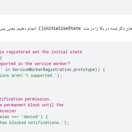
های ذکر شده در بالا را در متد
initialiseState()
انجام دهیم، یعنی پس ا
is registered set the initial state
{
pported in the service worker?
n'
in
ServiceWorkerRegistration
.
prototype
))
{
ions aren\'t supported.'
);
tification permission.
a permanent block until the
mission
sion
===
'denied'
)
{
has blocked notifications.'
);