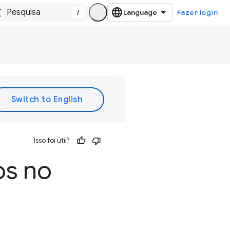
/
Fazer login
Isso foi útil?
os no