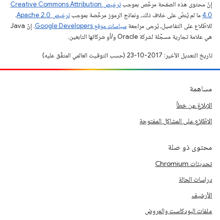
إنّ محتوى هذه الصفحة مرخّص بموجب
ترخيص Creative Commons Attribution
4.0‏
ما لم يُنصّ على خلاف ذلك، ونماذج الرموز مرخّصة بموجب
ترخيص Apache 2.0‏
.
للاطّلاع على التفاصيل، يُرجى مراجعة
سياسات موقع Google Developers‏
. إنّ Java
هي علامة تجارية مسجَّلة لشركة Oracle و/أو شركائها التابعين.
تاريخ التعديل الأخير: 2017-10-23 (حسب التوقيت العالمي المتفَّق عليه)
مساهمة
الإبلاغ عن خطأ
الاطّلاع على المشاكل المفتوحة
محتوى ذو صلة
تحديثات Chromium
دراسات الحالة
الأرشيف
ملفات البودكاست والعروض