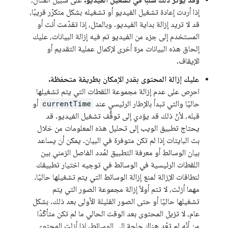
وقد يؤثر ذلك سلبًا في تشغيل الفيديو.
على سبيل المثال،
إذا أردت إعادة تشغيل الفيديو أو تشغيله بشكل متكرّر قريبًا،
قد لا تريد إزالة بداية الفيديو. وبالمثل، إذا تقدّمت أنت أو
المستخدم إلى جزء من الفيديو تم فيه إزالة البيانات، عليك
إلحاق هذه البيانات مرة أخرى لإكمال عملية التقديم أو
الإيقاف.
عليك إزالة المحتوى بقدر الإمكان بطريقة متحفظة.
احرِص على عدم إزالة مجموعة اللقطات التي يتم تشغيلها
حاليًا والتي تبدأ بالإطار الرئيسي عند
currentTime
أو
قبله، لأنّ ذلك قد يؤدي إلى توقُّف تشغيل الفيديو. قد
يحتاج تطبيق الويب إلى تحليل هذه المعلومات من خلال
بث البايتات إذا لم تكن متوفرة في البيان. يمكن أن يساعد
بيان الوسائط أو معرفة التطبيق لمُدد الفاصل الزمني بين
اللقطات الرئيسية في الوسائط في توجيه اختيار تطبيقك
لنطاقات الإزالة لمنع إزالة الوسائط التي يتم تشغيلها حاليًا.
مهما أزلت، لا تتم أولاً إزالة مجموعة الصور التي يتم
تشغيلها حاليًا أو حتى الصور القليلة الأولى بعد ذلك. بشكل
عام، لا تزيل المحتوى بعد الوقت الحالي ما لم تكن متأكّدًا
من أنّه لم تعُد هناك حاجة إلى الوسائط. إذا أزلت المحتوى