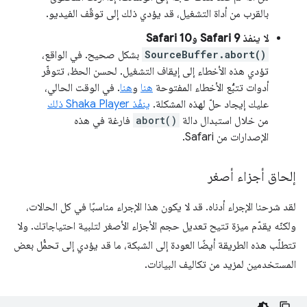
بالقرب من أداة التشغيل، قد يؤدي ذلك إلى توقّف الفيديو.
لا ينفذ Safari 9 وSafari 10
SourceBuffer.abort()
بشكل صحيح. في الواقع،
تؤدي هذه الأخطاء إلى إيقاف التشغيل. لحسن الحظ، تتوفّر
أدوات تتبُّع الأخطاء المفتوحة
هنا
و
هنا
. في الوقت الحالي،
عليك إيجاد حلّ لهذه المشكلة.
ينفّذ Shaka Player ذلك
من خلال استبدال دالة
abort()
فارغة في هذه
الإصدارات من Safari.
إلحاق أجزاء أصغر
لقد شرحنا الإجراء أدناه. قد لا يكون هذا الإجراء مناسبًا في كل الحالات،
ولكنّه يقدّم ميزة تتيح تعديل حجم الأجزاء الأصغر لتلبية احتياجاتك. ولا
تتطلّب هذه الطريقة أيضًا العودة إلى الشبكة، ما قد يؤدي إلى تحمُّل بعض
المستخدمين لمزيد من تكاليف البيانات.