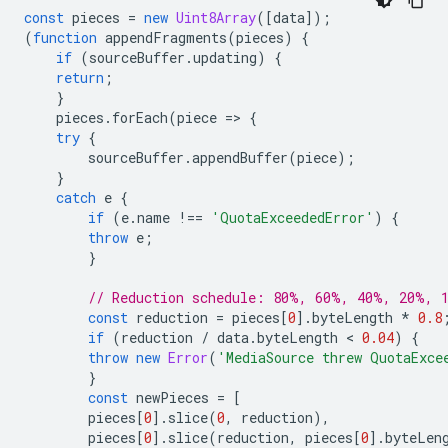
const
pieces
=
new
Uint8Array
([
data
]);
(
function
appendFragments
(
pieces
)
{
if
(
sourceBuffer
.
updating
)
{
return
;
}
pieces
.
forEach
(
piece
=
>
{
try
{
sourceBuffer
.
appendBuffer
(
piece
);
}
catch
e
{
if
(
e
.
name
!==
'QuotaExceededError'
)
{
throw
e
;
}
// Reduction schedule: 80%, 60%, 40%, 20%, 
const
reduction
=
pieces
[
0
].
byteLength
*
0.8
if
(
reduction
/
data
.
byteLength
 < 
0.04
)
{
throw
new
Error
(
'MediaSource threw QuotaExce
}
const
newPieces
=
[
pieces
[
0
].
slice
(
0
,
reduction
),
pieces
[
0
].
slice
(
reduction
,
pieces
[
0
].
byteLen