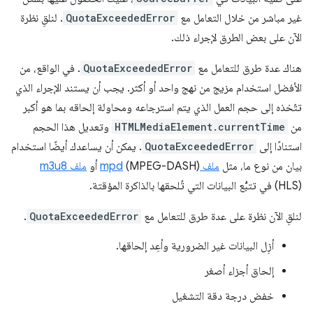
غير مباشر من خلال التعامل مع
QuotaExceededError
. لنلقِ نظرة
الآن على بعض الطرق لإجراء ذلك.
هناك عدة طرق للتعامل مع
QuotaExceededError
. في الواقع، من
الأفضل استخدام مزيج من نهج واحد أو أكثر. يجب أن يستند الإجراء الذي
تتّخذه إلى حجم العمل الذي يتم استرجاعه ومحاولة إلحاقه بما هو أكبر
من
HTMLMediaElement.currentTime
وتعديل هذا الحجم
استنادًا إلى
QuotaExceededError
. يمكن أن يساعدك أيضًا استخدام
بيان من نوع ما، مثل
ملف mpd
(MPEG-DASH) أو
ملف m3u8
(HLS) في تتبُّع البيانات التي تُلحقها بالذاكرة المؤقتة.
لنلقِ الآن نظرة على عدة طرق للتعامل مع
QuotaExceededError
.
أزِل البيانات غير الضرورية وأعِد إلحاقها.
إلحاق أجزاء أصغر
خفض درجة دقة التشغيل