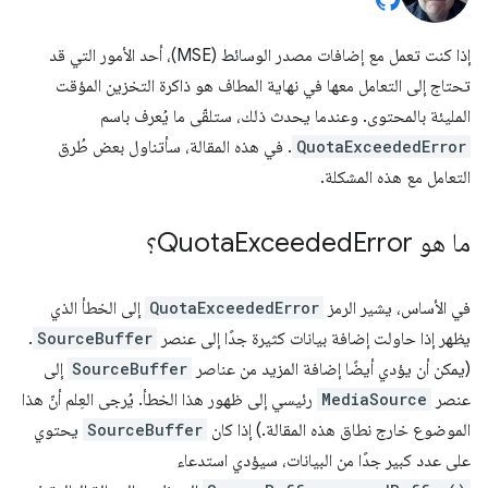
إذا كنت تعمل مع إضافات مصدر الوسائط (MSE)، أحد الأمور التي قد
تحتاج إلى التعامل معها في نهاية المطاف هو ذاكرة التخزين المؤقت
المليئة بالمحتوى. وعندما يحدث ذلك، ستلقّى ما يُعرف باسم
QuotaExceededError
. في هذه المقالة، سأتناول بعض طُرق
التعامل مع هذه المشكلة.
ما هو Quota
Error؟
Exceeded
في الأساس، يشير الرمز
QuotaExceededError
إلى الخطأ الذي
يظهر إذا حاولت إضافة بيانات كثيرة جدًا إلى عنصر
SourceBuffer
.
(يمكن أن يؤدي أيضًا إضافة المزيد من عناصر
SourceBuffer
إلى
عنصر
MediaSource
رئيسي إلى ظهور هذا الخطأ. يُرجى العِلم أنّ هذا
الموضوع خارج نطاق هذه المقالة.) إذا كان
SourceBuffer
يحتوي
على عدد كبير جدًا من البيانات، سيؤدي استدعاء