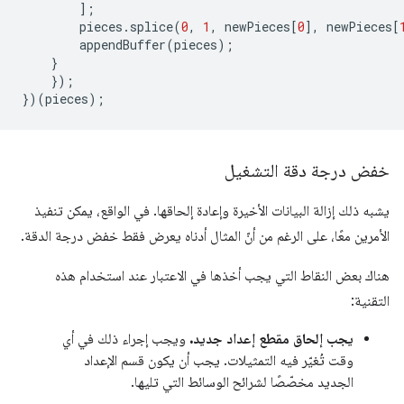
];
pieces
.
splice
(
0
,
1
,
newPieces
[
0
],
newPieces
[
appendBuffer
(
pieces
);
}
});
})(
pieces
);
خفض درجة دقة التشغيل
يشبه ذلك إزالة البيانات الأخيرة وإعادة إلحاقها. في الواقع، يمكن تنفيذ
الأمرين معًا، على الرغم من أنّ المثال أدناه يعرض فقط خفض درجة الدقة.
هناك بعض النقاط التي يجب أخذها في الاعتبار عند استخدام هذه
التقنية:
يجب إلحاق مقطع إعداد جديد.
ويجب إجراء ذلك في أي
وقت تُغيّر فيه التمثيلات. يجب أن يكون قسم الإعداد
الجديد مخصّصًا لشرائح الوسائط التي تليها.