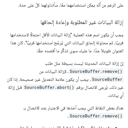
على الرغم من أنّه يمكن استخدامهما معًا، سأتناولهما كلّ على حدة.
إزالة البيانات غير المطلوبة وإعادة إلحاقها
يجب أن يكون اسم هذه العملية "إزالة البيانات الأقل احتمالًا لاستخدامها
قريبًا، ثم محاولة إلحاق البيانات التي يُرجّح استخدامها قريبًا". كان هذا
العنوان طويلاً جدًا. ما عليك سوى تذكُّر ما أقصده حقًا.
إنّ إزالة البيانات الحديثة ليست بسيطة مثل طلب
SourceBuffer.remove()
. لإزالة البيانات من
SourceBuffer
، يجب أن يكون علامة التعديل غير صحيحة. إذا كان
غير ذلك، يُرجى الاتصال برقم
SourceBuffer.abort()
قبل إزالة
أي بيانات.
هناك بعض النقاط التي يجب أخذها في الاعتبار عند الاتصال بـ
.
SourceBuffer.remove()