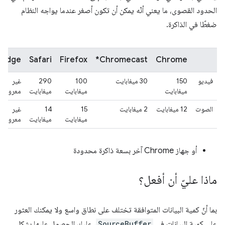
الحدود القصوى، ما يعني أنّه يمكن أن تكون أصغر عندما يواجه النظام
ضغطًا في الذاكرة.
Edge
Safari
Firefox
‫Chromecast*
Chrome
فيديو
150
‫30 ميغابايت
100
‫290
غير
ميغابايت
ميغابايت
ميغابايت
معروف
الصوت
‫12 ميغابايت
‫2 ميغابايت
‫15
‫14
غير
ميغابايت
ميغابايت
معروف
أو جهاز Chrome آخر بسعة ذاكرة محدودة
ماذا عليّ أن أفعل؟
بما أنّ كمية البيانات المتوافقة تختلف على نطاق واسع ولا يمكنك العثور
على كمية البيانات في
SourceBuffer
، عليك الحصول عليها بشكل