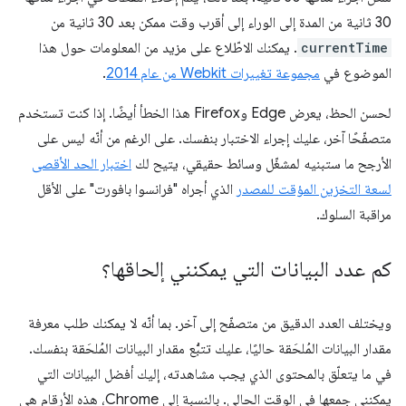
30 ثانية من المدة إلى الوراء إلى أقرب وقت ممكن بعد 30 ثانية من
currentTime
. يمكنك الاطّلاع على مزيد من المعلومات حول هذا
الموضوع في
مجموعة تغييرات Webkit من عام 2014
.
لحسن الحظ، يعرض Edge وFirefox هذا الخطأ أيضًا. إذا كنت تستخدم
متصفّحًا آخر، عليك إجراء الاختبار بنفسك. على الرغم من أنّه ليس على
الأرجح ما ستبنيه لمشغّل وسائط حقيقي، يتيح لك
اختبار الحد الأقصى
لسعة التخزين المؤقت للمصدر
الذي أجراه "فرانسوا بافورت" على الأقل
مراقبة السلوك.
كم عدد البيانات التي يمكنني إلحاقها؟
ويختلف العدد الدقيق من متصفّح إلى آخر. بما أنّه لا يمكنك طلب معرفة
مقدار البيانات المُلحَقة حاليًا، عليك تتبُّع مقدار البيانات المُلحَقة بنفسك.
في ما يتعلّق بالمحتوى الذي يجب مشاهدته، إليك أفضل البيانات التي
يمكنني جمعها في الوقت الحالي. بالنسبة إلى Chrome، هذه الأرقام هي