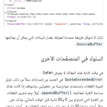
ثانيًا، لا تتوفّر طريقة محددة لمعرفة مقدار البيانات التي يمكن أن يعالجها
.
SourceBuffer
السلوك في المتصفّحات الأخرى
في وقت كتابة هذه المقالة، لا يعرض Safari
QuotaExceededError
في العديد من إصداراته. بدلاً من ذلك، تزيل
الميزة اللقطات باستخدام خوارزمية من خطوتَين، وتتوقف إذا كانت هناك
مساحة كافية لمعالجة
appendBuffer()
. أولاً، يتم تحرير اللقطات
من الفترة التي تتراوح بين 0 و30 ثانية قبل الوقت الحالي، وذلك على
شكل أجزاء مدتها 30 ثانية. بعد ذلك، يتم إخلاء اللقطات في أجزاء مدتها