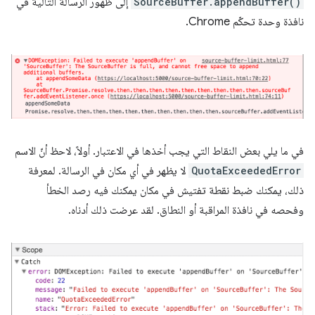
SourceBuffer.appendBuffer()
إلى ظهور الرسالة التالية في
نافذة وحدة تحكّم Chrome.
في ما يلي بعض النقاط التي يجب أخذها في الاعتبار. أولاً، لاحظ أنّ الاسم
QuotaExceededError
لا يظهر في أي مكان في الرسالة. لمعرفة
ذلك، يمكنك ضبط نقطة تفتيش في مكان يمكنك فيه رصد الخطأ
وفحصه في نافذة المراقبة أو النطاق. لقد عرضت ذلك أدناه.