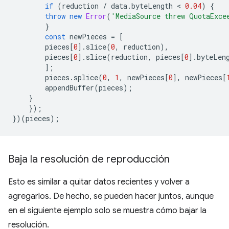
if
(
reduction
/
data
.
byteLength
 < 
0.04
)
{
throw
new
Error
(
'MediaSource threw QuotaExce
}
const
newPieces
=
[
pieces
[
0
].
slice
(
0
,
reduction
),
pieces
[
0
].
slice
(
reduction
,
pieces
[
0
].
byteLen
];
pieces
.
splice
(
0
,
1
,
newPieces
[
0
],
newPieces
[
appendBuffer
(
pieces
);
}
});
})(
pieces
);
Baja la resolución de reproducción
Esto es similar a quitar datos recientes y volver a
agregarlos. De hecho, se pueden hacer juntos, aunque
en el siguiente ejemplo solo se muestra cómo bajar la
resolución.