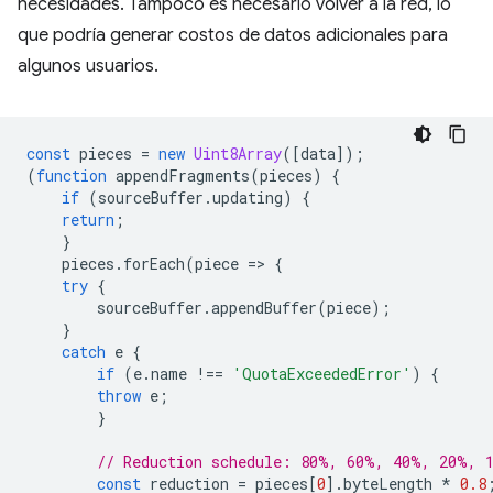
necesidades. Tampoco es necesario volver a la red, lo
que podría generar costos de datos adicionales para
algunos usuarios.
const
pieces
=
new
Uint8Array
([
data
]);
(
function
appendFragments
(
pieces
)
{
if
(
sourceBuffer
.
updating
)
{
return
;
}
pieces
.
forEach
(
piece
=
>
{
try
{
sourceBuffer
.
appendBuffer
(
piece
);
}
catch
e
{
if
(
e
.
name
!==
'QuotaExceededError'
)
{
throw
e
;
}
// Reduction schedule: 80%, 60%, 40%, 20%, 
const
reduction
=
pieces
[
0
].
byteLength
*
0.8