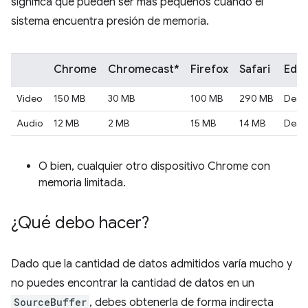
significa que pueden ser más pequeños cuando el
sistema encuentra presión de memoria.
Chrome
Chromecast*
Firefox
Safari
Edg
Video
150 MB
30 MB
100 MB
290 MB
Desc
Audio
12 MB
2 MB
15 MB
14 MB
Desc
O bien, cualquier otro dispositivo Chrome con
memoria limitada.
¿Qué debo hacer?
Dado que la cantidad de datos admitidos varía mucho y
no puedes encontrar la cantidad de datos en un
SourceBuffer
, debes obtenerla de forma indirecta