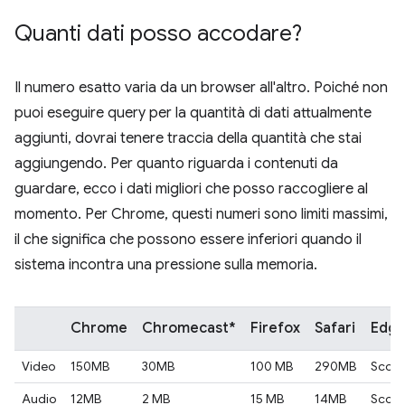
Quanti dati posso accodare?
Il numero esatto varia da un browser all'altro. Poiché non
puoi eseguire query per la quantità di dati attualmente
aggiunti, dovrai tenere traccia della quantità che stai
aggiungendo. Per quanto riguarda i contenuti da
guardare, ecco i dati migliori che posso raccogliere al
momento. Per Chrome, questi numeri sono limiti massimi,
il che significa che possono essere inferiori quando il
sistema incontra una pressione sulla memoria.
Chrome
Chromecast*
Firefox
Safari
Edg
Video
150MB
30MB
100 MB
290MB
Scono
Audio
12MB
2 MB
15 MB
14MB
Scono