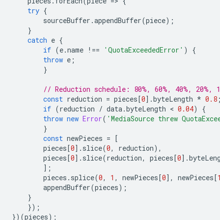
pieces
.
forEach
(
piece
=
>
{
try
{
sourceBuffer
.
appendBuffer
(
piece
);
}
catch
e
{
if
(
e
.
name
!==
'QuotaExceededError'
)
{
throw
e
;
}
// Reduction schedule: 80%, 60%, 40%, 20%, 
const
reduction
=
pieces
[
0
].
byteLength
*
0.8
if
(
reduction
/
data
.
byteLength
 < 
0.04
)
{
throw
new
Error
(
'MediaSource threw QuotaExce
}
const
newPieces
=
[
pieces
[
0
].
slice
(
0
,
reduction
),
pieces
[
0
].
slice
(
reduction
,
pieces
[
0
].
byteLen
];
pieces
.
splice
(
0
,
1
,
newPieces
[
0
],
newPieces
[
appendBuffer
(
pieces
);
}
});
})(
pieces
);