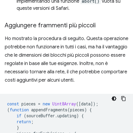
implementando una funzione
abort()
vuota su
queste versioni di Safari.
Aggiungere frammenti più piccoli
Ho mostrato la procedura di seguito. Questa operazione
potrebbe non funzionare in tutti i casi, ma ha il vantaggio
che le dimensioni dei blocchi più piccoli possono essere
regolate in base alle tue esigenze. Inoltre, non è
necessario tornare alla rete, il che potrebbe comportare
costi aggiuntivi per alcuni utenti.
const
pieces
=
new
Uint8Array
([
data
]);
(
function
appendFragments
(
pieces
)
{
if
(
sourceBuffer
.
updating
)
{
return
;
}