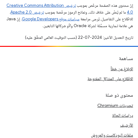
إنّ محتوى هذه الصفحة مرخّص بموجب
ترخيص Creative Commons Attribution
4.0‏
ما لم يُنصّ على خلاف ذلك، ونماذج الرموز مرخّصة بموجب
ترخيص Apache 2.0‏
.
للاطّلاع على التفاصيل، يُرجى مراجعة
سياسات موقع Google Developers‏
. إنّ Java
هي علامة تجارية مسجَّلة لشركة Oracle و/أو شركائها التابعين.
تاريخ التعديل الأخير: 2024-07-22 (حسب التوقيت العالمي المتفَّق عليه)
مساهمة
الإبلاغ عن خطأ
الاطّلاع على المشاكل المفتوحة
محتوى ذو صلة
تحديثات Chromium
دراسات الحالة
الأرشيف
ملفات البودكاست والعروض