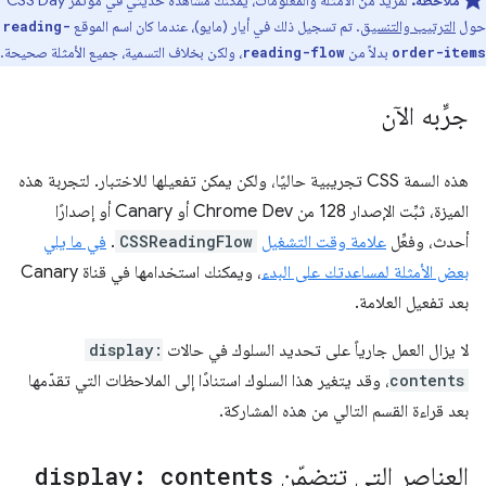
ملاحظة:
لمزيد من الأمثلة والمعلومات، يمكنك مشاهدة حديثي في مؤتمر CSS Day
حول
الترتيب والتنسيق
. تم تسجيل ذلك في أيار (مايو)، عندما كان اسم الموقع
reading-
بدلاً من
، ولكن بخلاف التسمية، جميع الأمثلة صحيحة.
reading-flow
order-items
جرِّبه الآن
هذه السمة CSS تجريبية حاليًا، ولكن يمكن تفعيلها للاختبار. لتجربة هذه
الميزة، ثبِّت الإصدار 128 من Chrome Dev أو Canary أو إصدارًا
أحدث، وفعِّل
علامة وقت التشغيل
CSSReadingFlow
.
في ما يلي
بعض الأمثلة لمساعدتك على البدء
، ويمكنك استخدامها في قناة Canary
بعد تفعيل العلامة.
لا يزال العمل جارياً على تحديد السلوك في حالات
display:
contents
، وقد يتغير هذا السلوك استنادًا إلى الملاحظات التي تقدّمها
بعد قراءة القسم التالي من هذه المشاركة.
العناصر التي تتضمّن
display: contents