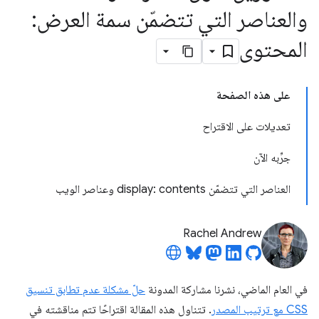
والعناصر التي تتضمّن سمة العرض:
المحتوى
على هذه الصفحة
تعديلات على الاقتراح
جرِّبه الآن
العناصر التي تتضمّن display: contents وعناصر الويب
Rachel Andrew
في العام الماضي، نشرنا مشاركة المدونة
حلّ مشكلة عدم تطابق تنسيق
CSS مع ترتيب المصدر
. تتناول هذه المقالة اقتراحًا تتم مناقشته في