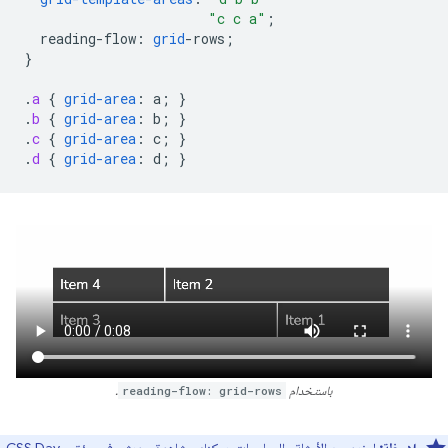
"c c a"
;
reading-flow
:
grid
-
rows
;
}
.
a
{
grid-area
:
a
;
}
.
b
{
grid-area
:
b
;
}
.
c
{
grid-area
:
c
;
}
.
d
{
grid-area
:
d
;
}
باستخدام
reading-flow: grid-rows
.