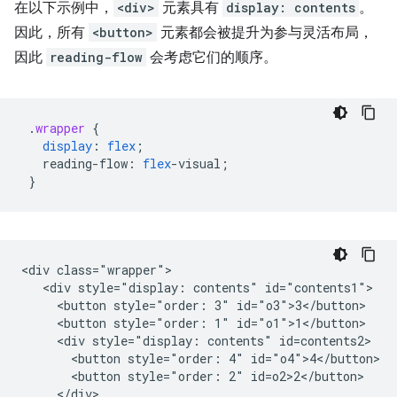
在以下示例中，
<div>
元素具有
display: contents
。
因此，所有
<button>
元素都会被提升为参与灵活布局，
因此
reading-flow
会考虑它们的顺序。
.
wrapper
{
display
:
flex
;
reading-flow
:
flex
-
visual
;
}
<div class="wrapper">

   <div style="display: contents" id="contents1">

     <button style="order: 3" id="o3">3</button>

     <button style="order: 1" id="o1">1</button>

     <div style="display: contents" id=contents2>

       <button style="order: 4" id="o4">4</button>

       <button style="order: 2" id=o2>2</button>

     </div>
