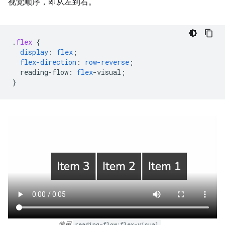
视觉顺序，即从左到右。
.
flex
{
display
:
flex
;
flex-direction
:
row-reverse
;
reading-flow
:
flex
-
visual
;
}
使用
reading-flow:flex-visual
。