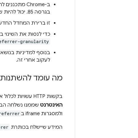
ב-Chrome מתכננים להפעיל בהדרגה את
בגרסה 85. יכול להיות שהשינוי הזה ישפיע על תרחישי שימוש שמסתמכים על ערך הגורם המפנה ממקור אחר.
זו ברירת המחדל החדשה,
כדי לנסות את השינוי ב-Chrome, מפעילים את התכונה הניסיונית בכתו
eferrer-granularity
בנוסף למדיניות בנושא
לעקוב אחרי זה.
מה עומד להשתנות 
בקשות HTTP עשויות לכלול את
האינטרנט
שממנו נשלחה הב
ולמסגרות iframe ב
referrer
המידע שיישלח בכותרת
erer