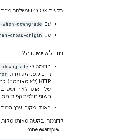
בקשת CORS שנשלחה מכתובת האתר https://site-one.example/
עם
r-when-downgrade
עם
hen-cross-origin
מה לא ישתנה?
בדומה ל-
n-downgrade
גורם מפנה (כותרת
rer
HTTP (לא מאובטח). כך, אם האתר שלכם משתמש ב-HTTPS (
חשופים למתקפות מסוג
באותו מקור, ערך הכות
לדוגמה: בקשה מאותו מקור, שנשלחה מכתוב
one.example/…‎: