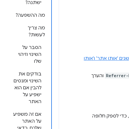
ישתנה?
מה ההשפעה?
מה צריך
לעשות?
הסבר על
השינוי וזיהוי
ים 'אותו אתר' ו'אותו
שלו
בודקים את
Referrer-
והערך
השינוי ומנסים
להבין אם הוא
ישפיע על
האתר
אם זה משפיע
 כדי לספק חלופה
על האתר
שלכם, כדאי