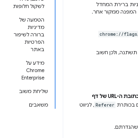
יות ברירת המחדל
לשקול חלופות
הטמעה של
מדיניות
chrome://flags
ברורה לשיפור
הפרטיות
באתר
תשתנה, ולכן חשוב
מידע על
Chrome
Enterprise
שליחת משוב
המקור או את כתובת ה-URL של דף
ים בכותרת
Referer
, לניווט
משאבים
הגדרתם.