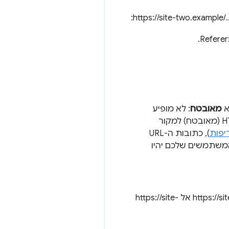
.
א
מאובטח
: לא מופיע
) כשהבקשה נשלחת ממקור HTTPS (מאובטח) למקור
יפות
), כתובות ה-URL
ת אותן, ולכן המשתמשים שלכם יהיו
אל https://site-