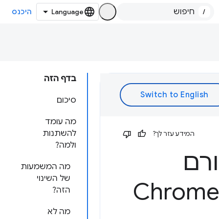
/
היכנס
בדף הזה
סיכום
מה עומד
להשתנות
המידע עזר לך?
ולמה?
רם
מה המשמעות
של השינוי
Chrome –-
הזה?
מה לא