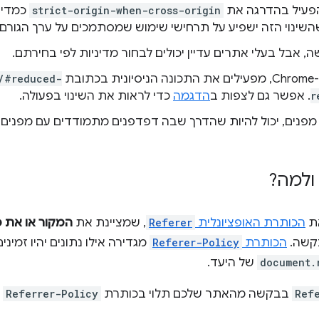
strict-origin-when-cross-origin
כמדינ
 אבל בעלי אתרים עדיין יכולים לבחור מדיניות לפי בחירתם.
בת
/#reduced-
r
. אפשר גם לצפות ב
הדגמה
כדי לראות את השינוי בפעולה.
 מפנים, יכול להיות שהדרך שבה דפדפנים מתמודדים עם מפנים 
ולמה?
הכותרת האופציונלית
Referer
, שמציינת את
קשה.
הכותרת
Referer-Policy
מגדירה אילו נתונים יהיו זמינ
document.
של היעד.
Ref
בבקשה מהאתר שלכם תלוי בכותרת
Referrer-Policy
ש