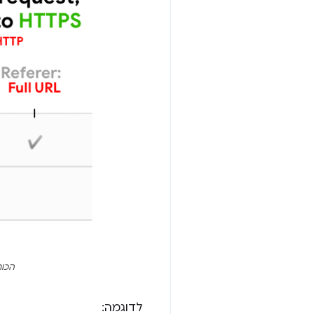
הכותרת Referer נשלחת (וגם eferrer
לדוגמה: