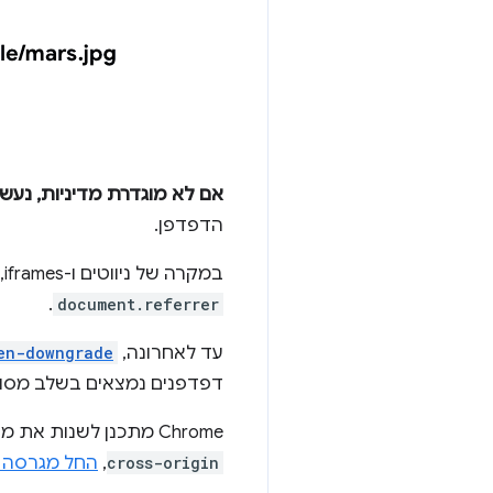
אם לא מוגדרת מדיניות, נע
הדפדפן.
במקרה של ניווטים ו-iframes, אפשר לגשת לנתונים שמופיעים בכותרת
.
document.referrer
עד לאחרונה,
en-downgrade
דפדפנים נמצאים בשלב מסו
‫Chrome מתכנן לשנות את מדיניות ברירת המחדל שלו מ-
cross-origin
,
החל מגרסה 85