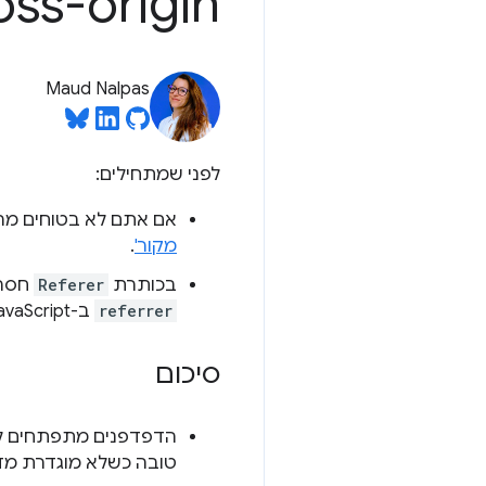
oss-origin
Maud Nalpas
לפני שמתחילים:
אם אתם לא בטוחים מה ה
מקור'
.
בכותרת
Referer
חסרה האות R, בגלל
referrer
ב-JavaScript וב-DOM מאויתים בצורה נכונה.
סיכום
הדפדפנים מתפתחים לכי
טובה כשלא מוגדרת מדי