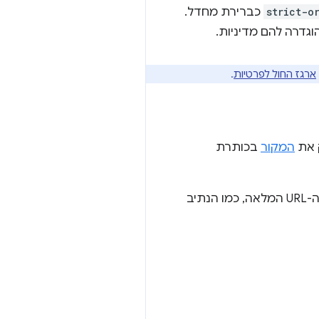
strict-o
כברירת מחדל.
וגדרה להם מדיניות.
ארגז החול לפרטיות
.
ק את
המקור
בכותרת
כך נמנעות דליפות של נתונים פרטיים שאולי אפשר לגשת אליהם מחלקים אחרים של כתובת ה-URL המלאה, כמו הנתיב