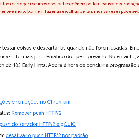
tentam carregar recursos com antecedência podem causar degradaç
te é muito bom em fazer as escolhas certas, mas às vezes pode se b
 testar coisas e descartá-las quando não forem usadas. Emb
, usá-lo foi mais problemático do que o previsto. No entant
n do 103 Early Hints. Agora é hora de concluir a progressão 
ações e remoções no Chromium
atus:
Remover push HTTP/2
push do servidor HTTP/2 e gQUIC
um:
desativar o push HTTP/2 por padrão