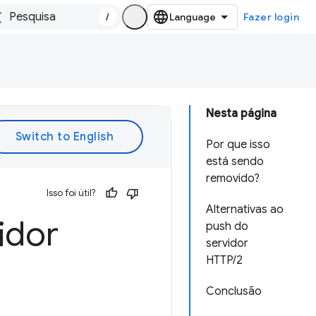
/
Fazer login
Nesta página
Por que isso
está sendo
removido?
Isso foi útil?
Alternativas ao
idor
push do
servidor
HTTP/2
Conclusão