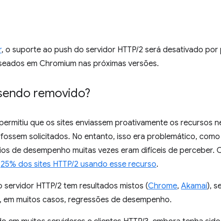
r
, o suporte ao push do servidor HTTP/2 será desativado po
seados em Chromium nas próximas versões.
 sendo removido?
permitiu que os sites enviassem proativamente os recursos n
 fossem solicitados. No entanto, isso era problemático, com
cios de desempenho muitas vezes eram difíceis de perceber. C
,25% dos sites HTTP/2 usando esse recurso
.
 servidor HTTP/2 tem resultados mistos (
Chrome
,
Akamai
), 
e, em muitos casos, regressões de desempenho.