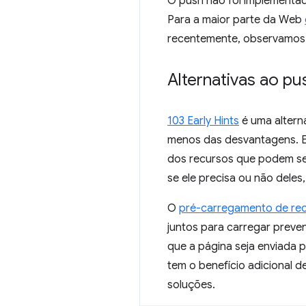
O push não foi implementad
Para a maior parte da Web
recentemente, observamos q
Alternativas ao p
103 Early Hints
é uma altern
menos das desvantagens. E
dos recursos que podem se 
se ele precisa ou não deles
O
pré-carregamento de rec
juntos para carregar preven
que a página seja enviada p
tem o benefício adicional 
soluções.