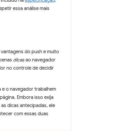
 incluído na
especificação
.
repetir essa análise mais
 vantagens do push e muito
 apenas
dicas
ao navegador
or no controle de decidir
na e o navegador trabalhem
página. Embora isso exija
 as dicas antecipadas, ele
ontecer com essas duas