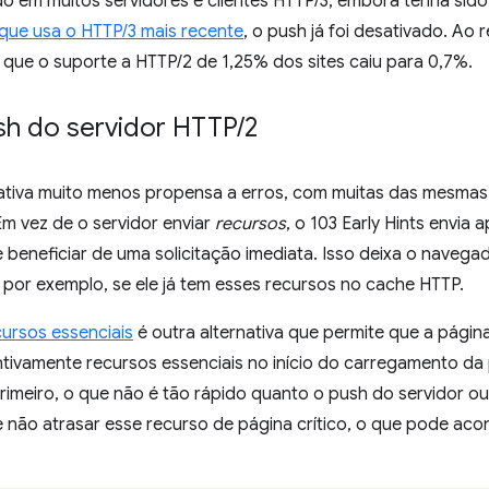
o em muitos servidores e clientes HTTP/3, embora tenha sido
que usa o HTTP/3 mais recente
, o push já foi desativado. Ao 
ue o suporte a HTTP/2 de 1,25% dos sites caiu para 0,7%.
ush do servidor HTTP
/
2
ativa muito menos propensa a erros, com muitas das mesmas
m vez de o servidor enviar
recursos
, o 103 Early Hints envia
beneficiar de uma solicitação imediata. Isso deixa o navegad
, por exemplo, se ele já tem esses recursos no cache HTTP.
ursos essenciais
é outra alternativa que permite que a pági
tivamente recursos essenciais no início do carregamento da 
rimeiro, o que não é tão rápido quanto o push do servidor ou
de não atrasar esse recurso de página crítico, o que pode ac