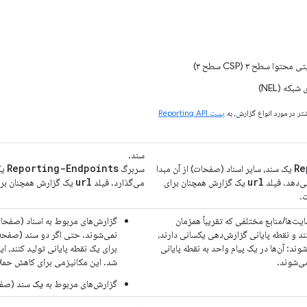
توا سطح ۳ (CSP سطح ۳)
که (NEL)
ر در مورد انواع گزارش، به
پست Reporting API
سند.
Reporting-Endpoints
Re
یک سند، سایر اسناد (صفحات) از آن مبدا
سربرگ
یک
url
url
ی‌دهد. فیلد
یک گزارش همچنان برای
می‌گذارد. فیلد
یک گزارش همچنان برا
.
یت‌ها/منابع مختلفی که تقریباً همزمان
گزارش‌های مربوط به اسناد (صفحا
ند و نقطه پایانی گزارش‌دهی یکسانی دارند،
نمی‌شوند. حتی اگر دو سند (صفحه)
وند: آن‌ها در یک پیام واحد به نقطه پایانی
برای یک نقطه پایانی تولید کنند، ا
ی‌شوند.
شد. این مکانیزمی برای کاهش ح
گزارش‌های مربوط به
یک
سند (صفح