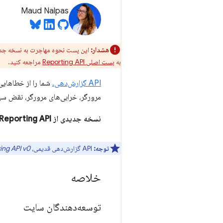
Maud Nalpas
هشدار:
به
پست اصلی Reporting API
مراجعه کنید.
API گزارش‌دهی،
مرورگر، خرابی‌های مرورگر، نقض سیاست امنیت محتوا، نقض OOP/COEP
نسخه جدیدی از Reporting API در دسترس است. این API جدید سبک‌تر است و احتمال پشتیبانی آن در مرورگرهای مختلف بیشتر است.
توجه:
API گزارش‌دهی قدیمی،
ing API v0
خلاصه
توسعه‌دهندگان سایت