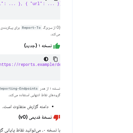
l": ... }, { "url": ... }] }, { group: "default-endpoin
{0 از سربرگ
Report-To
برای پیکربندی
می‌کند.
نسخه ۱ (جدید)
https://reports.example/default"
نسخه ۱ از هدر
Reporting-Endpoints
گروه‌های نقاط انتهایی استفاده می‌کند.
دامنه گزارش متفاوت است.
نسخهٔ قدیمی (v0)
با نسخه ۰، می‌توانید نقاط 