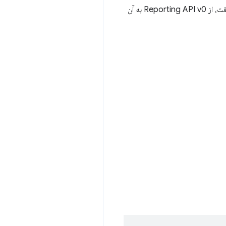
یک مکانیزم جدید برای ثبت خطاهای شبکه توسعه داده خواهد شد. به محض اینکه این مکانیزم در دسترس قرار گرفت، از Reporting API v0 به آن