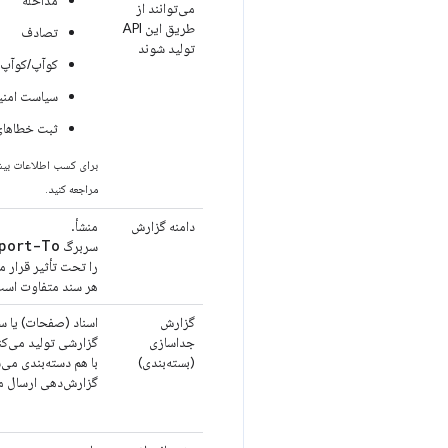
می‌توانند از
طریق این API
تصادف
تولید شوند
کوآپ/کوآپ
سیاست امنیتی مح
ثبت خطاهای شب
برای کسب اطلاعات بیشت
مراجعه کنید.
دامنه گزارش
منشأ.
port-To
سربرگ
را تحت تأثیر قرار م
هر سند متفاوت است
گزارش
اسناد (صفحات) یا سا
جداسازی
گزارشی تولید می‌کن
(بسته‌بندی)
با هم دسته‌بندی می‌ش
گزارش‌دهی ارسال م