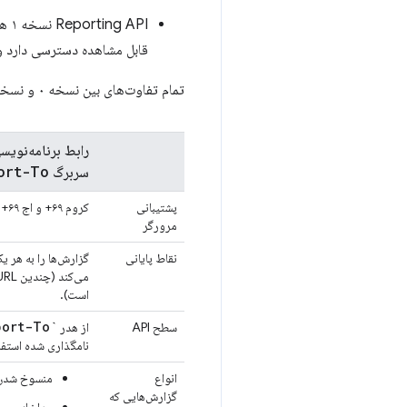
Reporting API نسخه ۱ هیچ تاثیری بر
قابل مشاهده دسترسی دارد و 
تمام تفاوت‌های بین نسخه ۰ و نسخه ۱
رابط برنامه‌نویس
ort-To
سربرگ
پشتیبانی
کروم ۶۹+ و اج ۶۹+.
مرورگر
نقاط پایانی
گزارش‌ها را به هر ی
است).
`Report-To`
سطح API
از هدر
نامگذاری شده استفا
انواع
منسوخ شدن
گزارش‌هایی که
مداخله