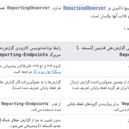
ReportingObserver
ندارد.
ReportingObserver
همچن
قالب آنها یکسان است.
ی گزارش‌دهی قدیمی (نسخه ۰)
رابط برنامه‌نویسی کاربردی گزارش‌ده
eporting-Endpoints
Rep
سربرگ
کروم ۹۶+ و اج ۹۶+. فایرفاکس پشتیبانی می‌کند. سافاری هم اعتراضی ندارد. به
سیگنال‌های مرورگر
مراجعه کنید.
ک از
چندین
جمع‌آوری‌کننده گزارش ارسال
گزارش‌ها را به جمع‌آوری‌کنندگان گزارش
خا
می‌کند (چندین URL برای هر گروه نقطه پایانی تعریف شده
هر نقطه پایانی تعریف شده است).
`Reporting-Endpoints`
برای پیکربندی
گروه‌های نقطه پایانی
از هدر
ده می‌کند.
شده استفاده می‌کند.
بدون تغییر، به جز از
جدید (نسخه ۱) پشتیبانی نمی‌شود
.