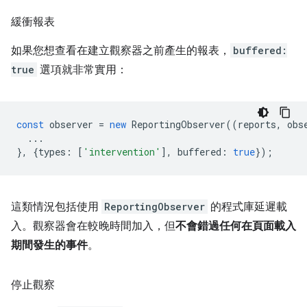
緩衝報表
如果您想查看在建立觀察器之前產生的報表，
buffered:
true
選項就非常實用：
const
observer
=
new
ReportingObserver
((
reports
,
obs
...
},
{
types
:
[
'intervention'
],
buffered
:
true
});
這類情況包括使用
ReportingObserver
的程式庫延遲載
入。觀察器會在較晚時間加入，但
不會錯過任何在頁面載入
期間發生的事件
。
停止觀察