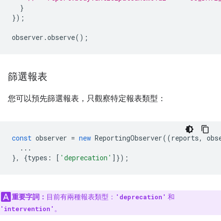
}
});
observer
.
observe
();
篩選報表
您可以預先篩選報表，只觀察特定報表類型：
const
observer
=
new
ReportingObserver
((
reports
,
obs
...
},
{
types
:
[
'deprecation'
]});
重要字詞：
目前有兩種報表類型：
和
'deprecation'
。
'intervention'