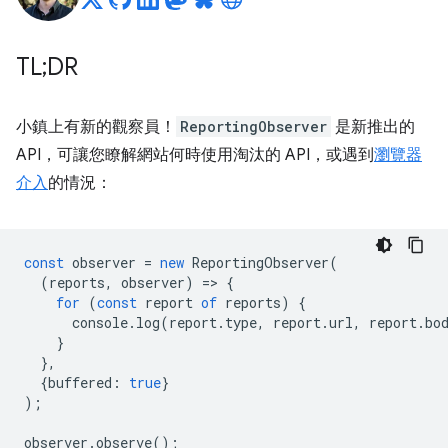
TL;DR
小鎮上有新的觀察員！
ReportingObserver
是新推出的
API，可讓您瞭解網站何時使用淘汰的 API，或遇到
瀏覽器
介入
的情況：
const
observer
=
new
ReportingObserver
(
(
reports
,
observer
)
=
>
{
for
(
const
report
of
reports
)
{
console
.
log
(
report
.
type
,
report
.
url
,
report
.
bo
}
},
{
buffered
:
true
}
);
observer
.
observe
();