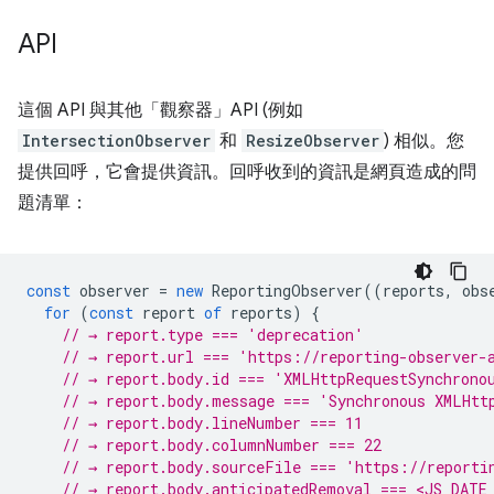
API
這個 API 與其他「觀察器」API (例如
IntersectionObserver
和
ResizeObserver
) 相似。您
提供回呼，它會提供資訊。回呼收到的資訊是網頁造成的問
題清單：
const
observer
=
new
ReportingObserver
((
reports
,
obs
for
(
const
report
of
reports
)
{
// → report.type === 'deprecation'
// → report.url === 'https://reporting-observer-
// → report.body.id === 'XMLHttpRequestSynchrono
// → report.body.message === 'Synchronous XMLHtt
// → report.body.lineNumber === 11
// → report.body.columnNumber === 22
// → report.body.sourceFile === 'https://reporti
// → report.body.anticipatedRemoval === <JS_DATE