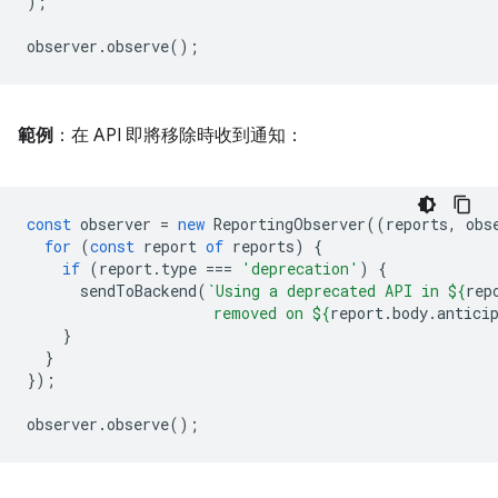
);
observer
.
observe
();
範例
：在 API 即將移除時收到通知：
const
observer
=
new
ReportingObserver
((
reports
,
obs
for
(
const
report
of
reports
)
{
if
(
report
.
type
===
'deprecation'
)
{
sendToBackend
(
`Using a deprecated API in 
${
rep
                     removed on 
${
report
.
body
.
antici
}
}
});
observer
.
observe
();