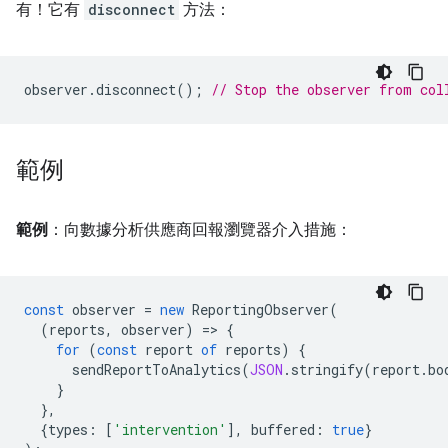
有！它有
disconnect
方法：
observer
.
disconnect
();
// Stop the observer from col
範例
範例
：向數據分析供應商回報瀏覽器介入措施：
const
observer
=
new
ReportingObserver
(
(
reports
,
observer
)
=
>
{
for
(
const
report
of
reports
)
{
sendReportToAnalytics
(
JSON
.
stringify
(
report
.
bo
}
},
{
types
:
[
'intervention'
],
buffered
:
true
}