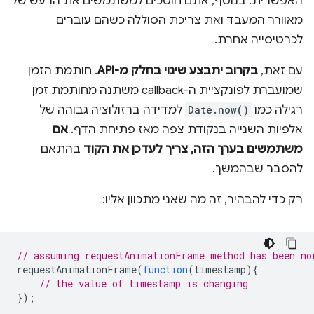
האפשרית. בנוסף, אתם חוסכים למשתמשים את הרעש של
מאוורר המעבד ואת צריכת הסוללה כשהם עוברים
לכרטיסייה אחרת.
עם זאת,
בקרוב יתבצע שינוי בחלק מ-API
. חותמת הזמן
שמועברת לפונקציית ה-callback משתנה מחותמת זמן
רגילה כמו
Date.now()
למדידה ברזולוציה גבוהה של
אלפיות השנייה בנקודת צפה מאז פתיחת הדף.
אם
משתמשים בערך הזה, צריך לעדכן את הקוד
בהתאם
להסבר שבהמשך.
רק כדי להבהיר, זה מה שאני מתכוון אליו:
// assuming requestAnimationFrame method has been no
requestAnimationFrame
(
function
(
timestamp
){
// the value of timestamp is changing
});