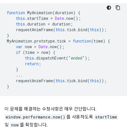
function
MyAnimation
(
duration
)
{
this
.
startTime
=
Date
.
now
();
this
.
duration
=
duration
;
requestAnimFrame
(
this
.
tick
.
bind
(
this
));
}
MyAnimation
.
prototype
.
tick
=
function
(
time
)
{
var
now
=
Date
.
now
();
if
(
time
 > 
now
)
{
this
.
dispatchEvent
(
"ended"
);
return
;
}
...
requestAnimFrame
(
this
.
tick
.
bind
(
this
));
}
이 문제를 해결하는 수정사항은 매우 간단합니다.
window.performance.now()
를 사용하도록
startTime
및
now
를 확장합니다.